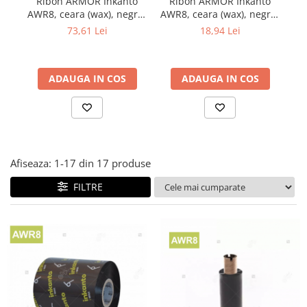
Ribon ARMOR Inkanto
Ribon ARMOR Inkanto
Plicuri de carton
AWR8, ceara (wax), negru,
AWR8, ceara (wax), negru,
AW
Plicuri cu bule
154mmX600M, OUT
80mmX300M, OUT
73,61 Lei
18,94 Lei
Plicuri ecommerce
Pungi si sacose
ADAUGA IN COS
ADAUGA IN COS
Pungi curierat
Pungi coloane de aer
Pungi hartie
Pungi ziplock cu fermoar
Tuburi de carton
Afiseaza:
1-
17
din
17
produse
Separatoare carton si coltare
FILTRE