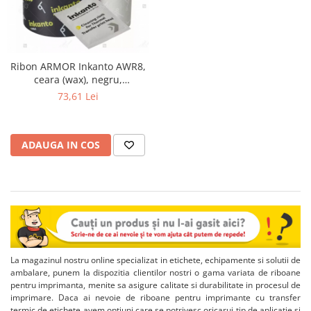
Ribon ARMOR Inkanto AWR8,
ceara (wax), negru,
154mmX600M, OUT
73,61 Lei
ADAUGA IN COS
La magazinul nostru online specializat in etichete, echipamente si solutii de
ambalare, punem la dispozitia clientilor nostri o gama variata de riboane
pentru imprimanta, menite sa asigure calitate si durabilitate in procesul de
imprimare. Daca ai nevoie de riboane pentru imprimante cu transfer
termic de etichete avem optiuni care se potrivesc oricarui tip de aplicatie si