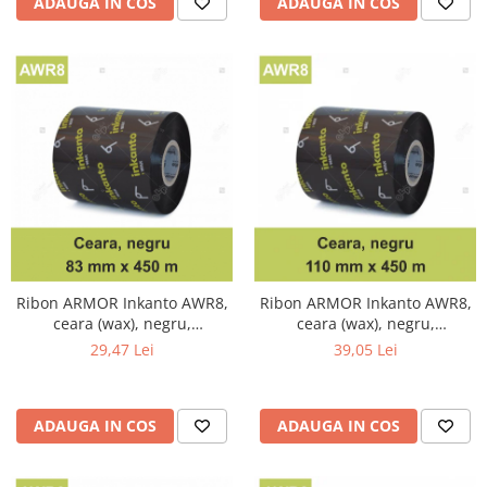
ADAUGA IN COS
ADAUGA IN COS
Ribon ARMOR Inkanto AWR8,
Ribon ARMOR Inkanto AWR8,
ceara (wax), negru,
ceara (wax), negru,
83mmX450M, OUT
110mmX450M, OUT
29,47 Lei
39,05 Lei
ADAUGA IN COS
ADAUGA IN COS