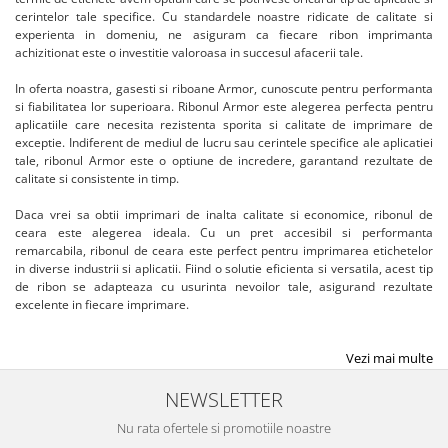
cerintelor tale specifice. Cu standardele noastre ridicate de calitate si
experienta in domeniu, ne asiguram ca fiecare ribon imprimanta
achizitionat este o investitie valoroasa in succesul afacerii tale.
In oferta noastra, gasesti si riboane Armor, cunoscute pentru performanta
si fiabilitatea lor superioara. Ribonul Armor este alegerea perfecta pentru
aplicatiile care necesita rezistenta sporita si calitate de imprimare de
exceptie. Indiferent de mediul de lucru sau cerintele specifice ale aplicatiei
tale, ribonul Armor este o optiune de incredere, garantand rezultate de
calitate si consistente in timp.
Daca vrei sa obtii imprimari de inalta calitate si economice, ribonul de
ceara este alegerea ideala. Cu un pret accesibil si performanta
remarcabila, ribonul de ceara este perfect pentru imprimarea etichetelor
in diverse industrii si aplicatii. Fiind o solutie eficienta si versatila, acest tip
de ribon se adapteaza cu usurinta nevoilor tale, asigurand rezultate
excelente in fiecare imprimare.
Vezi mai multe
NEWSLETTER
Nu rata ofertele si promotiile noastre