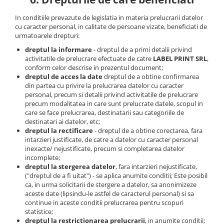
In conditiile prevazute de legislatia in materia prelucrarii datelor
cu caracter personal, in calitate de persoane vizate, beneficiati de
urmatoarele drepturi:
dreptul la informare
- dreptul de a primi detalii privind
activitatile de prelucrare efectuate de catre
LABEL PRINT SRL
,
conform celor descrise in prezentul document;
dreptul de acces la date
dreptul de a obtine confirmarea
din partea cu privire la prelucrarea datelor cu caracter
personal, precum si detalii privind activitatile de prelucrare
precum modalitatea in care sunt prelucrate datele, scopul in
care se face prelucrarea, destinatarii sau categoriile de
destinatari ai datelor, etc;
dreptul la rectificare
- dreptul de a obtine corectarea, fara
intarzieri justificate, de catre a datelor cu caracter personal
inexacte/ nejustificate, precum si completarea datelor
incomplete;
dreptul la stergerea datelor
, fara intarzieri nejustificate,
("dreptul de a fi uitat") - se aplica anumite conditii; Este posibil
ca, in urma solicitarii de stergere a datelor, sa anonimizeze
aceste date (lipsindu-le astfel de caracterul personal) si sa
continue in aceste conditii prelucrarea pentru scopuri
statistice;
dreptul la restrictionarea prelucrarii
, in anumite conditii;