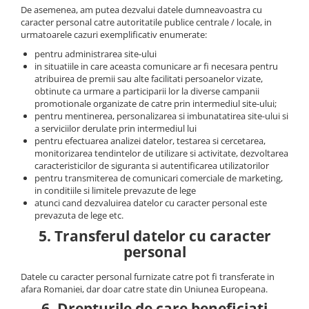
De asemenea, am putea dezvalui datele dumneavoastra cu
caracter personal catre autoritatile publice centrale / locale, in
urmatoarele cazuri exemplificativ enumerate:
pentru administrarea site-ului
in situatiile in care aceasta comunicare ar fi necesara pentru
atribuirea de premii sau alte facilitati persoanelor vizate,
obtinute ca urmare a participarii lor la diverse campanii
promotionale organizate de catre prin intermediul site-ului;
pentru mentinerea, personalizarea si imbunatatirea site-ului si
a serviciilor derulate prin intermediul lui
pentru efectuarea analizei datelor, testarea si cercetarea,
monitorizarea tendintelor de utilizare si activitate, dezvoltarea
caracteristicilor de siguranta si autentificarea utilizatorilor
pentru transmiterea de comunicari comerciale de marketing,
in conditiile si limitele prevazute de lege
atunci cand dezvaluirea datelor cu caracter personal este
prevazuta de lege etc.
5. Transferul datelor cu caracter
personal
Datele cu caracter personal furnizate catre pot fi transferate in
afara Romaniei, dar doar catre state din Uniunea Europeana.
6. Drepturile de care beneficiati