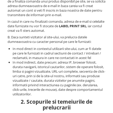
de a finaliza comanda unui produs disponibil pe site, se va solicita
adresa dumneavoastra de e-mail in baza careia va fi creat
automat un cont si veti fi inscris in baza noastra de date pentru
transmitere de informari prin e-mail.
In cazul in care nu finalizati comanda, adresa de e-mail si celelalte
date furnizate nu vor fi stocate de
LABEL PRINT SRL
, iar contul
creat va fi sters automat.
B. Daca sunteti vizitator al site-ului, va prelucra datele
dumneavoastra cu caracter personal pe care le furnizati:
In mod direct in contextul utilizarii site-ului, cum ar fi datele
pe care le furnizati in cadrul sectiunii de contact / intrebari /
reclamatii, in masura in care ne contactati in acest fel
In mod indirect, date precum: adresa IP, browser folosit,
durata navigarii, istoricul cautarilor, sistem de operare folosit,
limba si pagini vizualizate, URL-uri complete, secventa de click-
uri catre, prin si de la site-ul nostru, informatii sau produse
vizualizate / cautate, durata vizitelor pe anumite pagini,
informatii privind interactiunea cu paginile (ex. derularea,
click-urile, trecerile de mouse), date despre comportamentul
utilizatorilor.
2. Scopurile si temeiurile de
prelucrarii