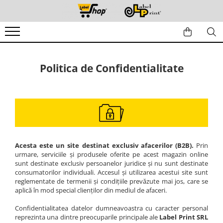
Etichete
Consumabile
Echipamente
Ambalare si coletare
Etichete in rola
Riboane
Imprimante termice etichete
Banda adeziva
Politica de Confidentialitate
Etichete in coala
Riboane ceara
Transfer Termic - Volum mic
Banda umectibila
Riboane ceara si rasina
Transfer Termic - Volum mediu
Etichete de pret
Cutii de carton
Riboane rasina
Transfer Termic - Volum mare
Etichete inkjet
Cutii clasice
Hartie A4, Hartie copiator
Imprimante etichete inkjet color
Cutii cu autoformare
Etichete personalizate
Cartuse si tonere
Imprimante portabile
Cutii pentru pizza
Etichete ocazii si sarbatori
Capete de imprimare
Accesorii imprimante
Cutii e-commerce
Etichete "Handmade"
Acesta este un site destinat exclusiv afacerilor (B2B).
Prin
Folie stretch si folie cu bule
Consumabile Brother
Inscriptionare si marcare
Etichete HACCP alimente
urmare, serviciile și produsele oferite pe acest magazin online
Eco / Reciclabile
sunt destinate exclusiv persoanelor juridice și nu sunt destinate
Etichete promotionale
Aplicatoare si marcatoare
consumatorilor individuali. Accesul și utilizarea acestui site sunt
Etichete logistica
Plasa protectie
reglementate de termenii și condițiile prevăzute mai jos, care se
Dispensere si roluitoare
Etichete "Fabricat in"
aplică în mod special clienților din mediul de afaceri.
Plicuri
Cititoare coduri de bare
Etichete sticle
Confidentialitatea datelor dumneavoastra cu caracter personal
Plicuri curierat AWB
Ambalare si reciclare
Etichete borcane
reprezinta una dintre preocuparile principale ale
Label Print SRL
Plicuri de carton