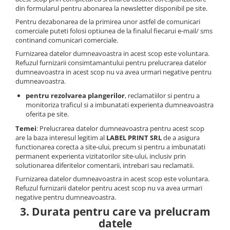
din formularul pentru abonarea la newsletter disponibil pe site.
Pentru dezabonarea de la primirea unor astfel de comunicari
comerciale puteti folosi optiunea de la finalul fiecarui e-mail/ sms
continand comunicari comerciale.
Furnizarea datelor dumneavoastra in acest scop este voluntara.
Refuzul furnizarii consimtamantului pentru prelucrarea datelor
dumneavoastra in acest scop nu va avea urmari negative pentru
dumneavoastra.
pentru rezolvarea plangerilor
, reclamatiilor si pentru a
monitoriza traficul si a imbunatati experienta dumneavoastra
oferita pe site.
Temei
: Prelucrarea datelor dumneavoastra pentru acest scop
are la baza interesul legitim al
LABEL PRINT SRL
de a asigura
functionarea corecta a site-ului, precum si pentru a imbunatati
permanent experienta vizitatorilor site-ului, inclusiv prin
solutionarea diferitelor comentarii, intrebari sau reclamatii.
Furnizarea datelor dumneavoastra in acest scop este voluntara.
Refuzul furnizarii datelor pentru acest scop nu va avea urmari
negative pentru dumneavoastra.
3. Durata pentru care va prelucram
datele