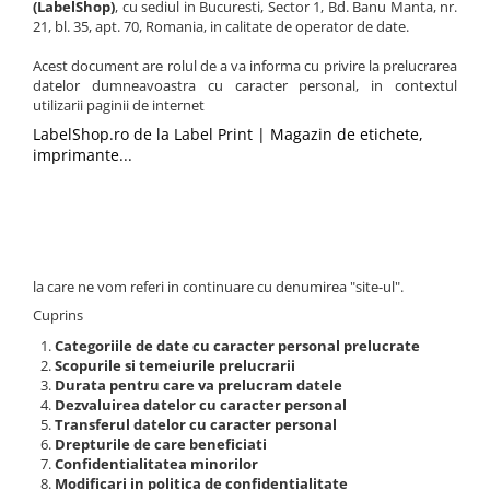
(LabelShop)
, cu sediul in Bucuresti, Sector 1, Bd. Banu Manta, nr.
Plicuri cu bule
21, bl. 35, apt. 70, Romania, in calitate de operator de date.
Plicuri ecommerce
Acest document are rolul de a va informa cu privire la prelucrarea
Pungi si sacose
datelor dumneavoastra cu caracter personal, in contextul
utilizarii paginii de internet
Pungi curierat
LabelShop.ro de la Label Print | Magazin de etichete,
Pungi coloane de aer
imprimante...
Pungi hartie
Pungi ziplock cu fermoar
Tuburi de carton
Separatoare carton si coltare
la care ne vom referi in continuare cu denumirea "site-ul".
Cuprins
Categoriile de date cu caracter personal prelucrate
Scopurile si temeiurile prelucrarii
Durata pentru care va prelucram datele
Dezvaluirea datelor cu caracter personal
Transferul datelor cu caracter personal
Drepturile de care beneficiati
Confidentialitatea minorilor
Modificari in politica de confidentialitate