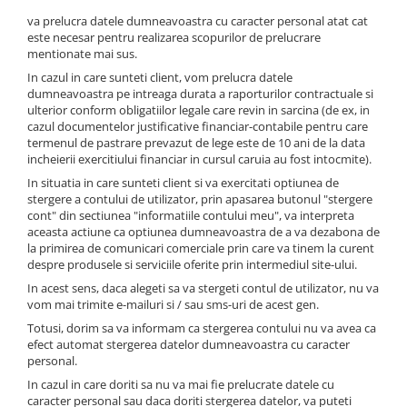
va prelucra datele dumneavoastra cu caracter personal atat cat
este necesar pentru realizarea scopurilor de prelucrare
mentionate mai sus.
In cazul in care sunteti client, vom prelucra datele
dumneavoastra pe intreaga durata a raporturilor contractuale si
ulterior conform obligatiilor legale care revin in sarcina (de ex, in
cazul documentelor justificative financiar-contabile pentru care
termenul de pastrare prevazut de lege este de 10 ani de la data
incheierii exercitiului financiar in cursul caruia au fost intocmite).
In situatia in care sunteti client si va exercitati optiunea de
stergere a contului de utilizator, prin apasarea butonul "stergere
cont" din sectiunea "informatiile contului meu", va interpreta
aceasta actiune ca optiunea dumneavoastra de a va dezabona de
la primirea de comunicari comerciale prin care va tinem la curent
despre produsele si serviciile oferite prin intermediul site-ului.
In acest sens, daca alegeti sa va stergeti contul de utilizator, nu va
vom mai trimite e-mailuri si / sau sms-uri de acest gen.
Totusi, dorim sa va informam ca stergerea contului nu va avea ca
efect automat stergerea datelor dumneavoastra cu caracter
personal.
In cazul in care doriti sa nu va mai fie prelucrate datele cu
caracter personal sau daca doriti stergerea datelor, va puteti