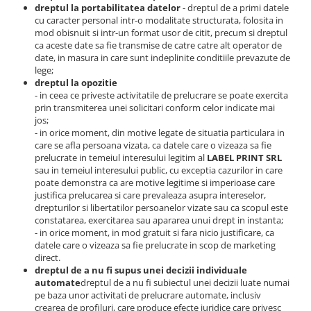
dreptul la portabilitatea datelor
- dreptul de a primi datele
cu caracter personal intr-o modalitate structurata, folosita in
mod obisnuit si intr-un format usor de citit, precum si dreptul
ca aceste date sa fie transmise de catre catre alt operator de
date, in masura in care sunt indeplinite conditiile prevazute de
lege;
dreptul la opozitie
- in ceea ce priveste activitatile de prelucrare se poate exercita
prin transmiterea unei solicitari conform celor indicate mai
jos;
- in orice moment, din motive legate de situatia particulara in
care se afla persoana vizata, ca datele care o vizeaza sa fie
prelucrate in temeiul interesului legitim al
LABEL PRINT SRL
sau in temeiul interesului public, cu exceptia cazurilor in care
poate demonstra ca are motive legitime si imperioase care
justifica prelucarea si care prevaleaza asupra intereselor,
drepturilor si libertatilor persoanelor vizate sau ca scopul este
constatarea, exercitarea sau apararea unui drept in instanta;
- in orice moment, in mod gratuit si fara nicio justificare, ca
datele care o vizeaza sa fie prelucrate in scop de marketing
direct.
dreptul de a nu fi supus unei decizii individuale
automate
dreptul de a nu fi subiectul unei decizii luate numai
pe baza unor activitati de prelucrare automate, inclusiv
crearea de profiluri, care produce efecte juridice care privesc