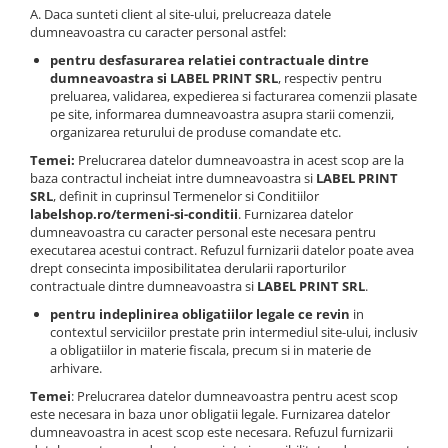
A. Daca sunteti client al site-ului, prelucreaza datele
dumneavoastra cu caracter personal astfel:
pentru desfasurarea relatiei contractuale dintre
dumneavoastra si LABEL PRINT SRL
, respectiv pentru
preluarea, validarea, expedierea si facturarea comenzii plasate
pe site, informarea dumneavoastra asupra starii comenzii,
organizarea returului de produse comandate etc.
Temei:
Prelucrarea datelor dumneavoastra in acest scop are la
baza contractul incheiat intre dumneavoastra si
LABEL PRINT
SRL
, definit in cuprinsul Termenelor si Conditiilor
labelshop.ro/termeni-si-conditii
. Furnizarea datelor
dumneavoastra cu caracter personal este necesara pentru
executarea acestui contract. Refuzul furnizarii datelor poate avea
drept consecinta imposibilitatea derularii raporturilor
contractuale dintre dumneavoastra si
LABEL PRINT SRL
.
pentru indeplinirea obligatiilor legale ce revin
in
contextul serviciilor prestate prin intermediul site-ului, inclusiv
a obligatiilor in materie fiscala, precum si in materie de
arhivare.
Temei
: Prelucrarea datelor dumneavoastra pentru acest scop
este necesara in baza unor obligatii legale. Furnizarea datelor
dumneavoastra in acest scop este necesara. Refuzul furnizarii