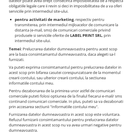
datelor poate avea drept consecinta imposibilitatea de a respecta
obligatiile legale care ii revin si deci in imposibilitatea de a va oferi
serviciile prin intermediul site-ului.
pentru activitati de marketing
, respectiv pentru
transmiterea, prin intermediul mijloacelor de comunicare la
distanta (e-mail, sms) de comunicari comerciale privind
produsele si serviciile oferite de
LABEL PRINT SRL
, prin
intermediul site-ului.
Temei
: Prelucrarea datelor dumneavoastra pentru acest scop
are la baza consimtamantul dumneavoastra, daca alegeti sa-l
furnizati.
Va puteti exprima consimtamantul pentru prelucrarea datelor in
acest scop prin bifarea casutei corespunzatoare de la momentul
crearii contului, sau ulterior crearii contului, la sectiunea
informatiile contului meu.
Pentru dezabonarea de la primirea unor astfel de comunicari
comerciale puteti folosi optiunea de la finalul fiecarui e-mail/ sms
continand comunicari comerciale. In plus, puteti sa va dezabonati
prin accesarea sectiunii "Informatiile contului meu".
Furnizarea datelor dumneavoastra in acest scop este voluntara.
Refuzul furnizarii consimtamantului pentru prelucrarea datelor
dumneavoastra in acest scop nu va avea urmari negative pentru
dumneavoastra.