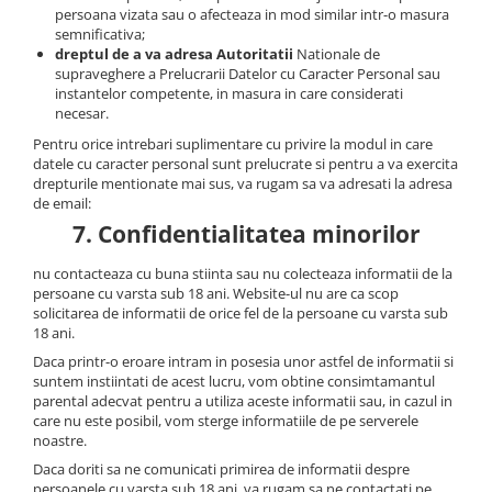
persoana vizata sau o afecteaza in mod similar intr-o masura
semnificativa;
dreptul de a va adresa Autoritatii
Nationale de
supraveghere a Prelucrarii Datelor cu Caracter Personal sau
instantelor competente, in masura in care considerati
necesar.
Pentru orice intrebari suplimentare cu privire la modul in care
datele cu caracter personal sunt prelucrate si pentru a va exercita
drepturile mentionate mai sus, va rugam sa va adresati la adresa
de email:
7. Confidentialitatea minorilor
nu contacteaza cu buna stiinta sau nu colecteaza informatii de la
persoane cu varsta sub 18 ani. Website-ul nu are ca scop
solicitarea de informatii de orice fel de la persoane cu varsta sub
18 ani.
Daca printr-o eroare intram in posesia unor astfel de informatii si
suntem instiintati de acest lucru, vom obtine consimtamantul
parental adecvat pentru a utiliza aceste informatii sau, in cazul in
care nu este posibil, vom sterge informatiile de pe serverele
noastre.
Daca doriti sa ne comunicati primirea de informatii despre
persoanele cu varsta sub 18 ani, va rugam sa ne contactati pe