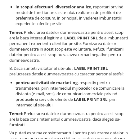
in scopul efectuarii diverselor analize
, raportari privind
modul de functionare a site-ului, realizarea de profiluri de
preferinte de consum, in principal, in vederea imbunatatiri
experientei oferite pe site.
Temei
: Prelucrarea datelor dumneavoastra pentru acest scop
are la baza interesul legitim al
LABEL PRINT SRL
de a imbunatati
permanent experienta clientilor pe site. Furnizarea datelor
dumneavoastra in acest scop este voluntara. Refuzul furnizarii
datelor pentru acest scop nu va avea urmari negative pentru
dumneavoastra.
B. Daca sunteti vizitator al site-ului,
LABEL PRINT SRL
prelucreaza datele dumneavoastra cu caracter personal astfel:
pentru activitati de marketing
, respectiv pentru
transmiterea, prin intermediul mijloacelor de comunicare la
distanta (e-mail, sms), de comunicari comerciale privind
produsele si serviciile oferite de
LABEL PRINT SRL
, prin
intermediul site-ului.
Temei
: Prelucrarea datelor dumneavoastra pentru acest scop
are la baza consimtamantul dumneavoastra, daca alegeti sa-l
furnizati.
Va puteti exprima consimtamantul pentru prelucrarea datelor in
acest scop prin completarea si bifarea casutei corespunzatoare