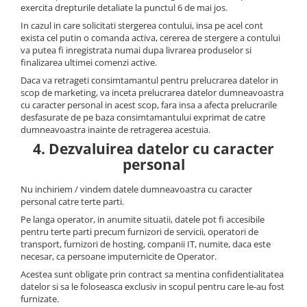
exercita drepturile detaliate la punctul 6 de mai jos.
In cazul in care solicitati stergerea contului, insa pe acel cont
exista cel putin o comanda activa, cererea de stergere a contului
va putea fi inregistrata numai dupa livrarea produselor si
finalizarea ultimei comenzi active.
Daca va retrageti consimtamantul pentru prelucrarea datelor in
scop de marketing, va inceta prelucrarea datelor dumneavoastra
cu caracter personal in acest scop, fara insa a afecta prelucrarile
desfasurate de pe baza consimtamantului exprimat de catre
dumneavoastra inainte de retragerea acestuia.
4. Dezvaluirea datelor cu caracter
personal
Nu inchiriem / vindem datele dumneavoastra cu caracter
personal catre terte parti.
Pe langa operator, in anumite situatii, datele pot fi accesibile
pentru terte parti precum furnizori de servicii, operatori de
transport, furnizori de hosting, companii IT, numite, daca este
necesar, ca persoane imputernicite de Operator.
Acestea sunt obligate prin contract sa mentina confidentialitatea
datelor si sa le foloseasca exclusiv in scopul pentru care le-au fost
furnizate.