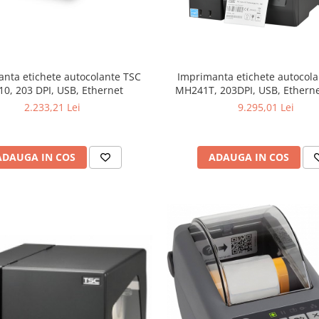
nta etichete autocolante TSC
Imprimanta etichete autocol
10, 203 DPI, USB, Ethernet
MH241T, 203DPI, USB, Ethernet
2.233,21 Lei
9.295,01 Lei
ADAUGA IN COS
ADAUGA IN COS