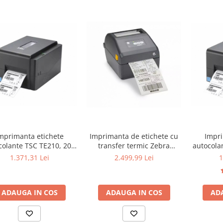
mprimanta etichete
Imprimanta de etichete cu
Impri
colante TSC TE210, 203
transfer termic Zebra
autocola
DPI, USB, Ethernet
ZD421D, 203DPI, USB,
1.371,31 Lei
2.499,99 Lei
1
Bluetooth
ADAUGA IN COS
ADAUGA IN COS
AD