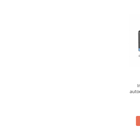
Plicuri de carton
Plicuri cu bule
Plicuri ecommerce
Pungi si sacose
Pungi curierat
Pungi coloane de aer
Pungi hartie
Pungi ziplock cu fermoar
Tuburi de carton
Separatoare carton si coltare
I
auto