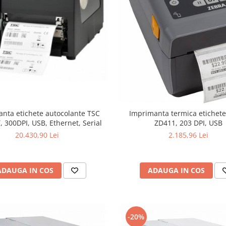
nta etichete autocolante TSC
Imprimanta termica etichet
 300DPI, USB, Ethernet, Serial
ZD411, 203 DPI, USB
20.430,90 Lei
2.185,96 Lei
ADAUGA IN COS
ADAUGA IN COS
-20%