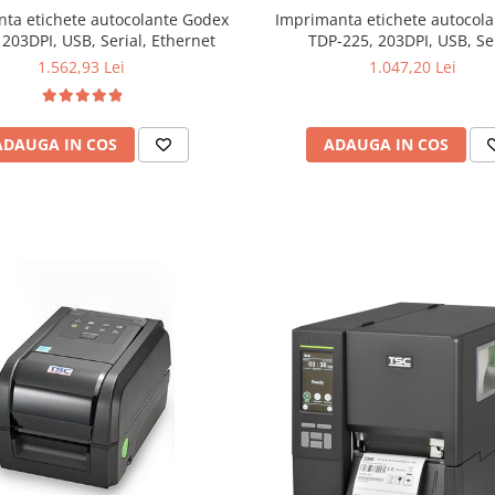
ta etichete autocolante Godex
Imprimanta etichete autocol
203DPI, USB, Serial, Ethernet
TDP-225, 203DPI, USB, Se
1.562,93 Lei
1.047,20 Lei
ADAUGA IN COS
ADAUGA IN COS