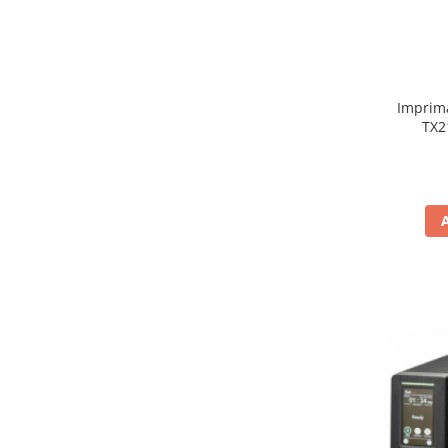
Imprima
TX2