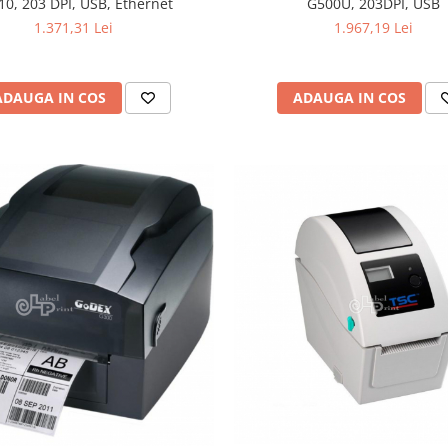
10, 203 DPI, USB, Ethernet
G500U, 203DPI, USB
1.371,31 Lei
1.967,19 Lei
ADAUGA IN COS
ADAUGA IN COS