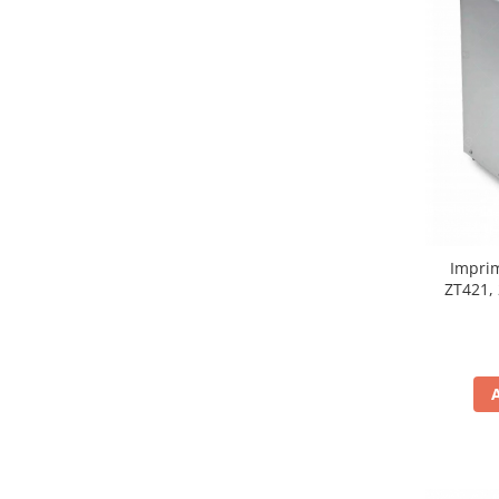
Imprim
ZT421, 