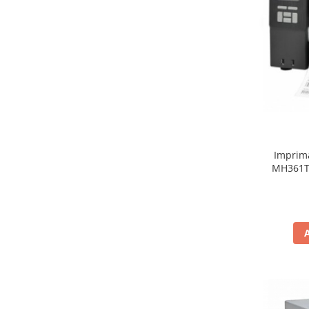
Imprima
MH361T,