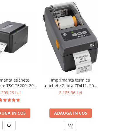
manta etichete
Imprimanta termica
Imprimant
nte TSC TE200, 203
etichete Zebra ZD411, 203
autocolante 
DPI, USB
DPI, USB
DPI, USB, Ser
.299,23 Lei
2.185,96 Lei
3.606
Dis
AUGA IN COS
ADAUGA IN COS
ADAUGA