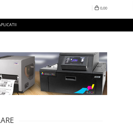
0,00
APLICATII
LARE