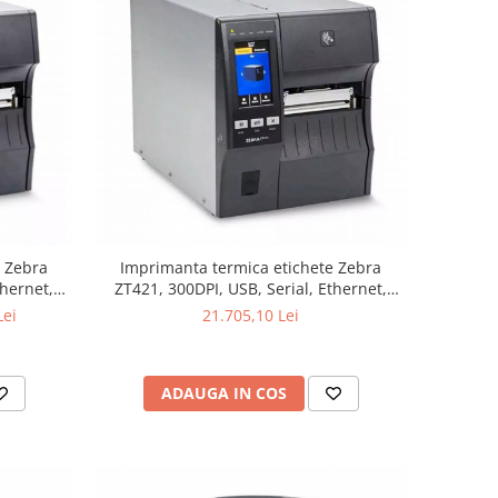
e Zebra
Imprimanta termica etichete Zebra
thernet,
ZT421, 300DPI, USB, Serial, Ethernet,
Bluetooth
Lei
21.705,10 Lei
ADAUGA IN COS