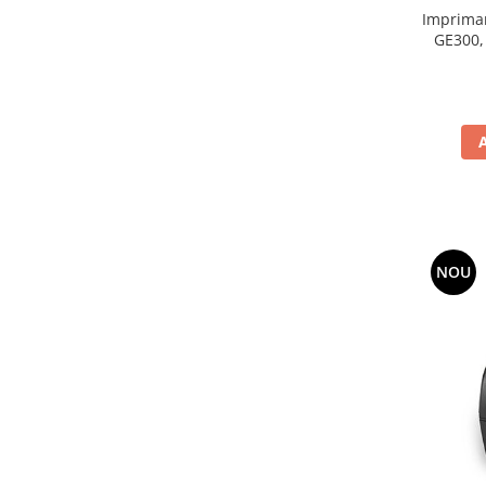
Impriman
GE300, 
NOU