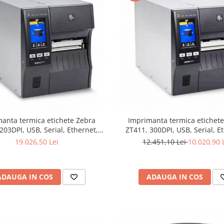
anta termica etichete Zebra
Imprimanta termica etichet
203DPI, USB, Serial, Ethernet,
ZT411, 300DPI, USB, Serial, E
Bluetooth
Bluetooth
19.026,50 Lei
12.451,10 Lei
10.020,90 
ADAUGA IN COS
ADAUGA IN COS