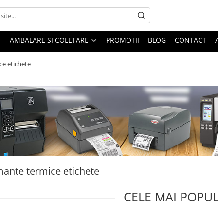
AMBALARE SI COLETARE
PROMOTII
BLOG
CONTACT
ce etichete
ante termice etichete
CELE MAI POPU