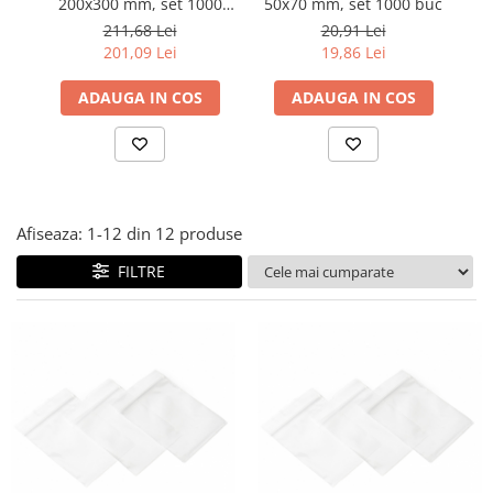
200x300 mm, set 1000
50x70 mm, set 1000 buc
2
Plicuri de carton
buc
211,68 Lei
20,91 Lei
Plicuri cu bule
201,09 Lei
19,86 Lei
Plicuri ecommerce
Pungi si sacose
ADAUGA IN COS
ADAUGA IN COS
Pungi curierat
Pungi coloane de aer
Pungi hartie
Pungi ziplock cu fermoar
Afiseaza:
1-
12
din
12
produse
Tuburi de carton
FILTRE
Separatoare carton si coltare