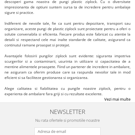
descoperi gama noastra de pungi plastic ziplock. Cu o diversitate
impresionanta de optiuni suntem sursa ta de incredere pentru ambalaje
sigure si practice.
Indiferent de nevoile tale, fie ca sunt pentru depozitare, transport sau
organizare, aceste pungi de plastic ziplock sunt proiectate pentru a oferi o
solutie convenabila si eficienta. Fiecare produs este fabricat cu atentie la
detalii si respectand cele mai inalte standarde de calitate, asigurand ca
continutul ramane proaspat si protejat.
Avantajele folosirii pungilor ziplock sunt evidente: siguranta impotriva
scurgerilor si a contaminarii, usurinta in utilizare si capacitatea de a
mentine alimentele proaspete. Fiind un partener de incredere in ambalare,
ne asiguram ca oferim produse care sa raspunda nevoilor tale in mod
eficient si sa faciliteze gestionarea si organizarea.
Alege calitatea si fiabilitatea cu pungile noastre ziplock, pentru o
experienta de ambalare fara griji si cu rezultate excelente.
Vezi mai multe
NEWSLETTER
Nu rata ofertele si promotiile noastre