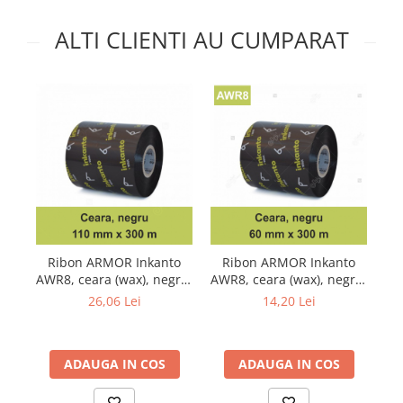
ALTI CLIENTI AU CUMPARAT
Ribon ARMOR Inkanto
Ribon ARMOR Inkanto
AW
AWR8, ceara (wax), negru,
AWR8, ceara (wax), negru,
110mmX300M, OUT
60mmX300M, OUT
26,06 Lei
14,20 Lei
ADAUGA IN COS
ADAUGA IN COS