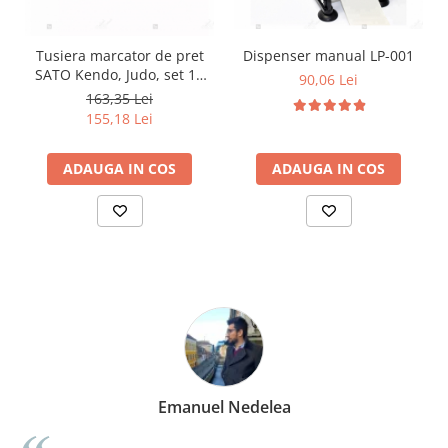
Tusiera marcator de pret
Dispenser manual LP-001
SATO Kendo, Judo, set 10
90,06 Lei
buc
163,35 Lei
155,18 Lei
ADAUGA IN COS
ADAUGA IN COS
Emanuel Nedelea