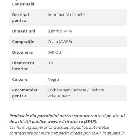
Consumabil
Destinat
Imprimantă etichete
pentru
Dimensiuni
83mm x 74 M
Compoziție
Ceara (AWR8)
Dispunere
INK OUT
Diamentru
0.5"
interior
Culoare
Negru
Recomandat
Etichete semilucioase / Etichete
pentru
velum/mate
Produsele din portofoliul nostru sunt prezente si pe site-ul
de achiziții publice www.e-licitatie.ro (SEAP).
Conform legislației privind achizițiile publice, autoritățile
contractante pot iniția cumpărări directe prin SEAP. În situația în