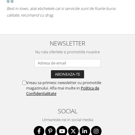
Best in town, atat etichetele cat si serviciile sunt de foarte buna
pe
calitate, recomand cu drag.
Mi
de
NEWSLETTER
Nu rata ofertele si promotiile noastre
Vreau sa primesc newsletter cu promotiile
magazinului. Afla mai multe in
Politica de
Confidentialitate
SOCIAL
Urmareste-ne in social media