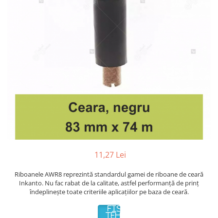
Plicuri de carton
Plicuri cu bule
Plicuri ecommerce
Pungi si sacose
Pungi curierat
Pungi coloane de aer
Pungi hartie
Pungi ziplock cu fermoar
Tuburi de carton
Separatoare carton si coltare
11,27 Lei
Riboanele AWR8 reprezintă standardul gamei de riboane de ceară
Inkanto. Nu fac rabat de la calitate, astfel performanță de prinț
îndeplinește toate criteriile aplicațiilor pe baza de ceară.
FISA
TEHNICA