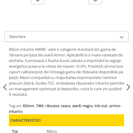
Descriere
Ribon Inkanto AWR8 - este o categorie standard din gama de
riboane pe baza de ceară Armor. Aplicabilă la o mare varietate de
etichete. Furnizează o foarte bună calitate a imprimării la reglaje
energetice joase și la viteze de maxim 10 IPS. Prezintă cel mai bun
raport calitate/preț din întreagă gama de ribboane disponibile pe
piață. Ribon compatibil cu majoritatea imprimantelor termice
precum Zebră, Godex TSC. Ambalarea riboanelor Inkanto permite
un management optimizat al deșeurilor, cutia în care vin putând
fi reciclată.
Tag-uri:
83mm
,
74M
,
riboane
,
ceara
,
awr8
,
negru
,
ink-out
,
armor-
inkanto
CARACTERISTICI
Tip
Ribon