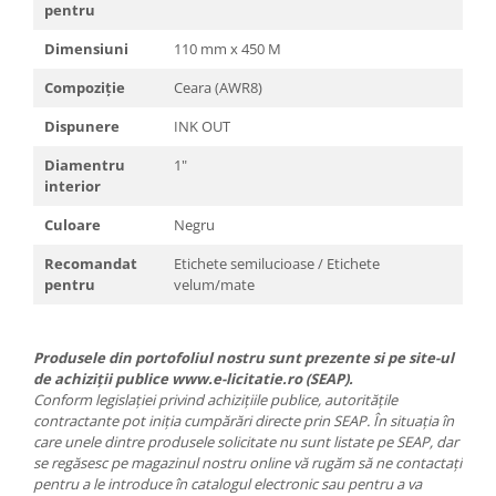
pentru
Dimensiuni
110 mm x 450 M
Compoziție
Ceara (AWR8)
Dispunere
INK OUT
Diamentru
1"
interior
Culoare
Negru
Recomandat
Etichete semilucioase / Etichete
pentru
velum/mate
Produsele din portofoliul nostru sunt prezente si pe site-ul
de achiziții publice www.e-licitatie.ro (SEAP).
Conform legislației privind achizițiile publice, autoritățile
contractante pot iniția cumpărări directe prin SEAP. În situația în
care unele dintre produsele solicitate nu sunt listate pe SEAP, dar
se regăsesc pe magazinul nostru online vă rugăm să ne contactați
pentru a le introduce în catalogul electronic sau pentru a va