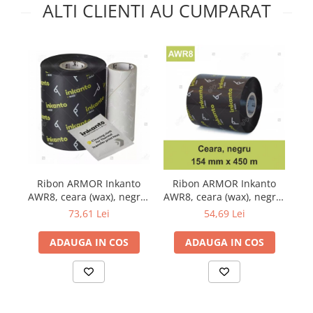
ALTI CLIENTI AU CUMPARAT
Ribon ARMOR Inkanto
Ribon ARMOR Inkanto
AW
AWR8, ceara (wax), negru,
AWR8, ceara (wax), negru,
154mmX600M, OUT
154mmX450M, OUT
73,61 Lei
54,69 Lei
ADAUGA IN COS
ADAUGA IN COS