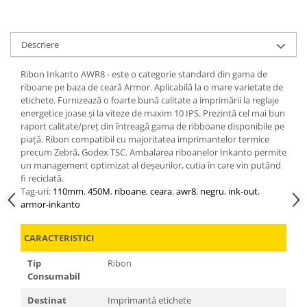
Descriere
Ribon Inkanto AWR8 - este o categorie standard din gama de
riboane pe baza de ceară Armor. Aplicabilă la o mare varietate de
etichete. Furnizează o foarte bună calitate a imprimării la reglaje
energetice joase și la viteze de maxim 10 IPS. Prezintă cel mai bun
raport calitate/preț din întreagă gama de ribboane disponibile pe
piață. Ribon compatibil cu majoritatea imprimantelor termice
precum Zebră, Godex TSC. Ambalarea riboanelor Inkanto permite
un management optimizat al deșeurilor, cutia în care vin putând
fi reciclată.
Tag-uri:
110mm
,
450M
,
riboane
,
ceara
,
awr8
,
negru
,
ink-out
,
armor-inkanto
CARACTERISTICI
Tip
Ribon
Consumabil
Destinat
Imprimantă etichete