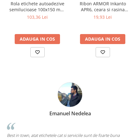
Rola etichete autoadezive
Ribon ARMOR Inkanto
semilucioase 100x150 mm,
APR6, ceara si rasina
adeziv permanent, 1000
(wax&resin), negru,
103,36 Lei
19,93 Lei
etichete/rola
40mmx300M, OUT
ADAUGA IN COS
ADAUGA IN COS
edelea
Marius Zinvel
Cea mai tare companie. Ai nevoie de o e
viciile sunt de foarte buna
pe toate....chiar si pe cele care inca nu au