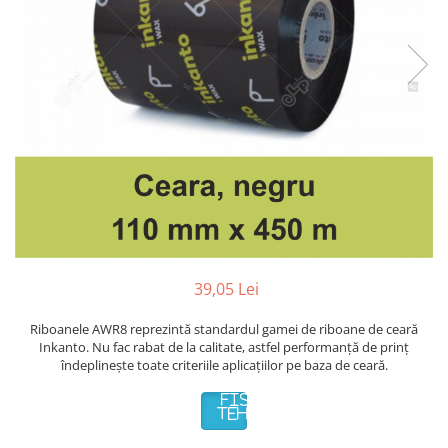
Plicuri de carton
Plicuri cu bule
Plicuri ecommerce
Pungi si sacose
Pungi curierat
Pungi coloane de aer
Pungi hartie
Pungi ziplock cu fermoar
Tuburi de carton
Separatoare carton si coltare
39,05 Lei
Riboanele AWR8 reprezintă standardul gamei de riboane de ceară
Inkanto. Nu fac rabat de la calitate, astfel performanță de prinț
îndeplinește toate criteriile aplicațiilor pe baza de ceară.
FISA
TEHNICA