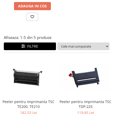
Plicuri de carton
ADAUGA IN COS
Plicuri cu bule
Plicuri ecommerce
Pungi si sacose
Pungi curierat
Pungi coloane de aer
Afiseaza:
1-
5
din
5
produse
Pungi hartie
FILTRE
Pungi ziplock cu fermoar
Tuburi de carton
Separatoare carton si coltare
Peeler pentru imprimanta TSC
Peeler pentru imprimanta TSC
TE200, TE210
TDP-225
182,53 Lei
119,85 Lei