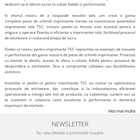
dedicam sa-ti oferim acces la solutii fiabile si performante.
In efortul nostru de a raspunde nevoilor tale, am creat o gama
completa piese de schimb imprimante menite sa maximizeze potentialul
imprimantei tale TSC, inclusiv peeler-ul. Acesta este esential pentru a
asigura o operare fluenta si eficienta a imprimantei tale, facilitand procesul
de etichetare si reducand timpul de lucru.
Peeler-ul nostru pentru imprimante TSC reprezinta un exemplu de inovatie
si performanta din gama noastra de piese de schimb imprimante. Proiectat
cu atentie la detalii, acesta iti ofera o solutie fiabila pentru procesul de
desprindere a etichetelor, fara a compromite calitatea sau durabilitatea
acestora.
Investitia in peeler-ul pentru imprimante TSC nu numai ca optimizeaza
procesele de etichetare, dar contribuie si la imbunatatirea eficientei
operationale a intregii tale linii de productie. La Labelshop, suntem aici sa
te sustinem in calatoria catre excelenta si performanta in domeniul
imprimarii de etichete.
Vezi mai multe
NEWSLETTER
Nu rata ofertele si promotiile noastre