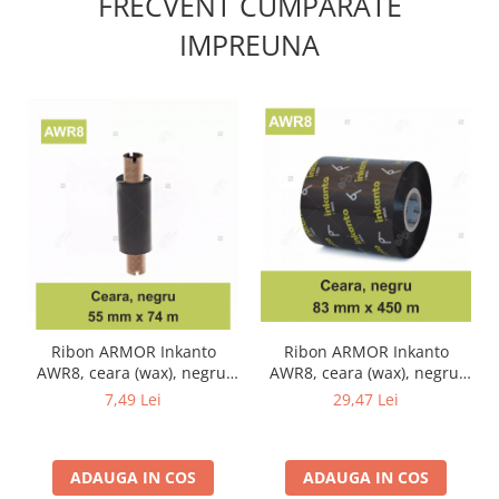
FRECVENT CUMPARATE
IMPREUNA
Ribon ARMOR Inkanto
Ribon ARMOR Inkanto
AWR8, ceara (wax), negru,
AWR8, ceara (wax), negru,
83mmX450M, OUT
55mmX74M, OUT
29,47 Lei
7,49 Lei
ADAUGA IN COS
ADAUGA IN COS