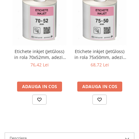
Etichete inkjet (JetGloss)
Etichete inkjet (JetGloss)
Et
in rola 70x52mm, adeziv
in rola 75x50mm, adeziv
in
permanent, 1500
permanent, 1500
pe
76,42 Lei
68,72 Lei
buc/rola (compatibile
buc/rola (compatibile
Epson)
Epson)
ADAUGA IN COS
ADAUGA IN COS
Descriere