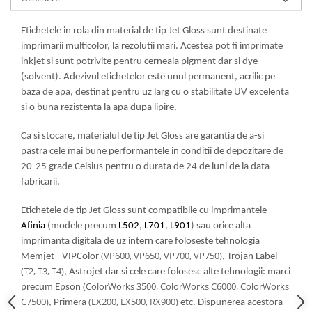
Etichetele in rola din material de tip Jet Gloss sunt destinate
imprimarii multicolor, la rezolutii mari. Acestea pot fi imprimate
inkjet si sunt potrivite pentru cerneala pigment dar si dye
(solvent). Adezivul etichetelor este unul permanent, acrilic pe
baza de apa, destinat pentru uz larg cu o stabilitate UV excelenta
si o buna rezistenta la apa dupa lipire.
Ca si stocare, materialul de tip Jet Gloss are garantia de a-si
pastra cele mai bune performantele in conditii de depozitare de
20-25 grade Celsius pentru o durata de 24 de luni de la data
fabricarii.
Etichetele de tip Jet Gloss sunt compatibile cu imprimantele
Afinia
(modele precum
L502
,
L701
,
L901
) sau orice alta
imprimanta digitala de uz intern care foloseste tehnologia
(VP600, VP650, VP700, VP750)
Memjet - VIPColor
, Trojan Label
(T2, T3, T4)
, Astrojet dar si cele care folosesc alte tehnologii: marci
(ColorWorks 3500, ColorWorks C6000, ColorWorks
precum Epson
C7500)
(LX200, LX500, RX900)
, Primera
etc. Dispunerea acestora