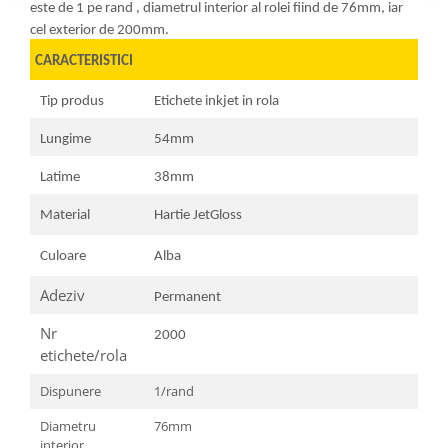
este de 1 pe rand , diametrul interior al rolei fiind de 76mm, iar
cel exterior de 200mm.
CARACTERISTICI
Tip produs
Etichete inkjet in rola
Lungime
54mm
Latime
38mm
Material
Hartie JetGloss
Culoare
Alba
Adeziv
Permanent
Nr
2000
etichete/rola
Dispunere
1/rand
Diametru
76mm
interior