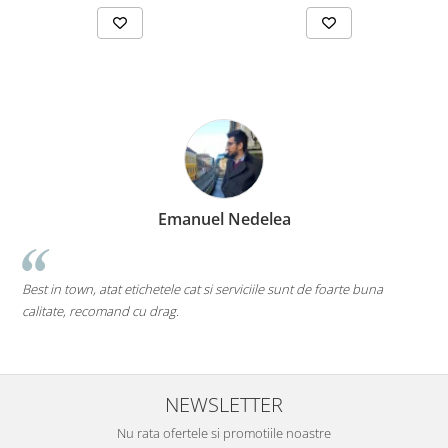
manuel Nedelea
Mari
Cea mai tare companie. Ai 
le cat si serviciile sunt de foarte buna
pe toate....chiar si pe cele ca
g.
Mi-as dori sa existe mai multe 
deschise) in mediul romanesc 
NEWSLETTER
Nu rata ofertele si promotiile noastre