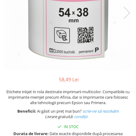
Plicuri de carton
Plicuri cu bule
Plicuri ecommerce
Pungi si sacose
Pungi curierat
Pungi coloane de aer
Pungi hartie
Pungi ziplock cu fermoar
Tuburi de carton
Separatoare carton si coltare
58,49 Lei
Etichete inkjet in rola destinate imprimarii multicolor. Compatibile cu
imprimante memjet precum Afinia, dar si imprimante care folosesc
alte tehnologii precum Epson sau Primera.
Beneficii:
Ai găsit un preț mai bun?
scrie-ne să rezolvăm
Livrare gratuită:
condi
ții
IN STOC
Durata de livrare:
Date exacte disponibile după procesarea