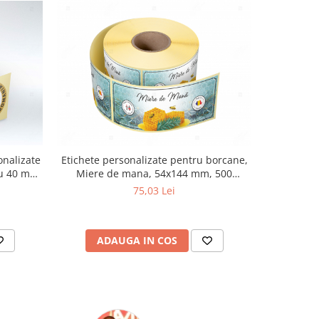
-5%
onalizate
Etichete personalizate pentru borcane,
Pachet 
ru 40 mm,
Miere de mana, 54x144 mm, 500
etichete a
etichete/rola
etich
75,03 Lei
9
ADAUGA IN COS
AD