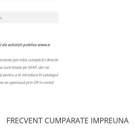
m
l de achiziții publice www.e-
ractante pot iniția cumpărări directe
nu sunt listate pe SEAP, dar se
 pentru a le introduce în catalogul
ata se operează prin OP in contul
FRECVENT CUMPARATE IMPREUNA