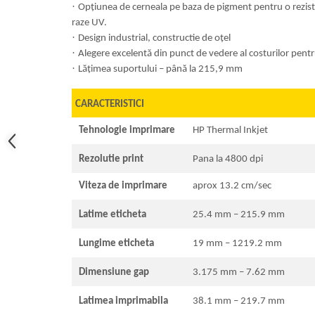
·
Opțiunea de cerneala pe baza de pigment pentru o reziste
raze UV.
·
Design industrial, constructie de oțel
·
Alegere excelentă din punct de vedere al costurilor pen
·
Lățimea suportului – până la 215,9 mm
CARACTERISTICI
Tehnologie imprimare
HP Thermal Inkjet
Rezolutie print
Pana la 4800 dpi
Viteza de imprimare
aprox 13.2 cm/sec
Latime eticheta
25.4 mm – 215.9 mm
Lungime eticheta
19 mm – 1219.2 mm
Dimensiune gap
3.175 mm – 7.62 mm
Latimea imprimabila
38.1 mm – 219.7 mm