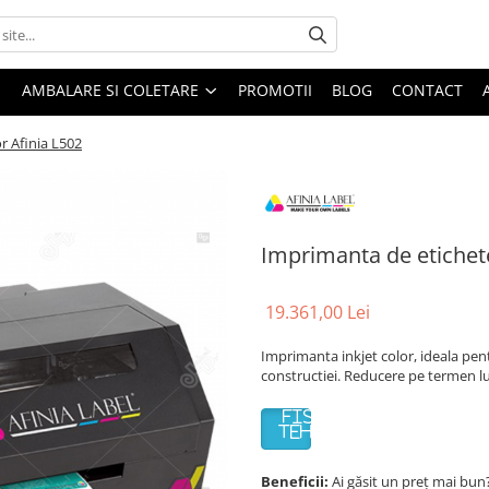
AMBALARE SI COLETARE
PROMOTII
BLOG
CONTACT
r Afinia L502
Imprimanta de etichete
19.361,00 Lei
Imprimanta inkjet color, ideala pent
constructiei. Reducere pe termen lu
FISA
TEHNICA
Beneficii:
Ai găsit un preț mai bun