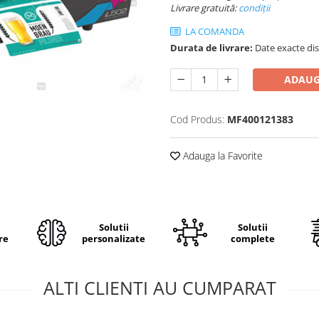
Livrare gratuită:
condi
ții
LA COMANDA
Durata de livrare:
Date exacte dis
ADAUG
Cod Produs:
MF400121383
Adauga la Favorite
i
Solutii
Solutii
re
personalizate
complete
ALTI CLIENTI AU CUMPARAT