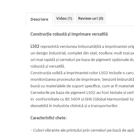
Video
(1)
Review-uri
(0)
Descriere
Construcție robustă și imprimare versatilă
L502
reprezintă versiunea îmbunatățită a imprimantei or
un design industrial, complet din oțel, toolbox mult mai
ori mai rapidă și cerneluri pe baza de pigment opționale d
robustă și versatilă.
Construcția solidă a imprimantei color L502 include o carca
monitorizarea procesului de imprimare. Senzorii îmbunătăț
bună cu materialele de suport specifice, cum ar fi materialu
Cernelurile pe baza de pigment L502 au fost testate și cert
in conformitate cu BS 5609 și GHS (Global Harmonized Sy
deosebită în industria chimică și a transporturilor.
Caracteristici cheie:
·
Culori vibrante ale printului prin cerneluri pe bază de apă