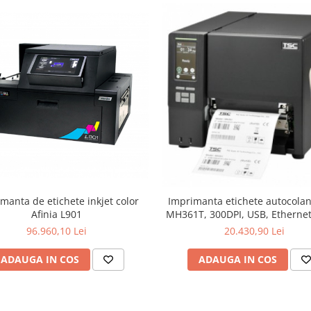
manta de etichete inkjet color
Imprimanta etichete autocola
Afinia L901
MH361T, 300DPI, USB, Ethernet,
96.960,10 Lei
20.430,90 Lei
ADAUGA IN COS
ADAUGA IN COS