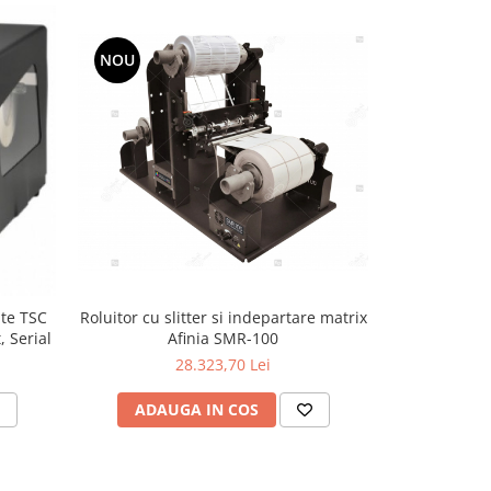
NOU
nte TSC
Roluitor cu slitter si indepartare matrix
Imprimanta
 Serial
Afinia SMR-100
ZT421, 300DP
28.323,70 Lei
ADAUGA IN COS
ADAU