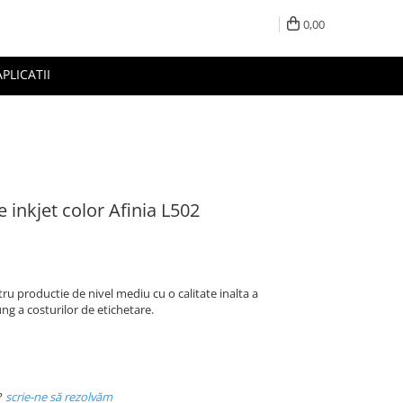
0,00
APLICATII
 inkjet color Afinia L502
ru productie de nivel mediu cu o calitate inalta a
ng a costurilor de etichetare.
?
scrie-ne să rezolvăm