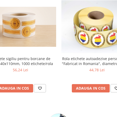
ete sigiliu pentru borcane de
Rola etichete autoadezive pers
 40x110mm, 1000 etichete/rola
"Fabricat in Romania", diamet
1000 buc/rola
56,24 Lei
44,78 Lei
ADAUGA IN COS
ADAUGA IN COS