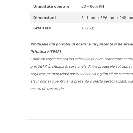
Umiditate operare
20 – 80% RH
Dimensiuni
511 mm x 596 mm x 248 m
Greutate
18.2 kg
Produsele din portofoliul nostru sunt prezente si pe site-u
licitatie.ro (SEAP).
Conform legislației privind achizițiile publice, autoritățile cont
prin SEAP. În situația în care unele dintre produsele solicitate 
regăsesc pe magazinul nostru online vă rugăm să ne contactați
electronic sau pentru a va prezenta o ofertă personalizată. Pl
nostru de trezorerie.