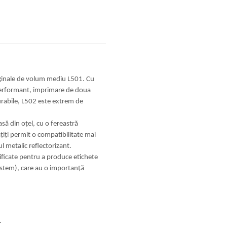
iginale de volum mediu L501. Cu
 performant, imprimare de doua
urabile, L502 este extrem de
să din oțel, cu o fereastră
iți permit o compatibilitate mai
l metalic reflectorizant.
ificate pentru a produce etichete
stem), care au o importanță
.