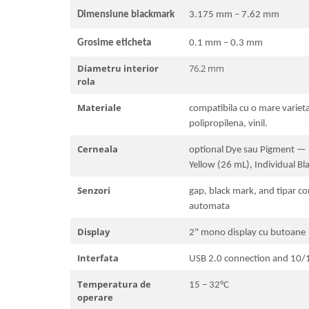
Dimensiune blackmark
3.175 mm – 7.62 mm
Grosime eticheta
0.1 mm – 0.3 mm
Diametru interior
76.2 mm
rola
Materiale
compatibila cu o mare varietat
polipropilena, vinil.
Cerneala
optional Dye sau Pigment — 
Yellow (26 mL), Individual Bl
Senzori
gap, black mark, and tipar con
automata
Display
2" mono display cu butoane
Interfata
USB 2.0 connection and 10/
Temperatura de
15 – 32°C
operare