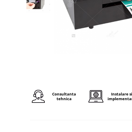
Plicuri de carton
Plicuri cu bule
Plicuri ecommerce
Pungi si sacose
Pungi curierat
Pungi coloane de aer
Pungi hartie
Pungi ziplock cu fermoar
Tuburi de carton
Separatoare carton si coltare
Consultanta
Instalare s
tehnica
implementa