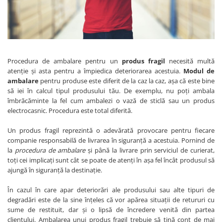
Plicuri de carton
Plicuri cu bule
Plicuri ecommerce
Pungi si sacose
Pungi curierat
Procedura de ambalare pentru un
produs fragil
necesită multă
Pungi coloane de aer
atenție și asta pentru a împiedica deteriorarea acestuia.
Modul de
ambalare
pentru produse este diferit de la caz la caz, așa că este bine
Pungi hartie
să iei în calcul tipul produsului tău. De exemplu, nu poți ambala
Pungi ziplock cu fermoar
îmbrăcăminte la fel cum ambalezi o vază de sticlă sau un produs
Tuburi de carton
electrocasnic. Procedura este total diferită.
Separatoare carton si coltare
Un produs fragil reprezintă o adevărată provocare pentru fiecare
companie responsabilă de livrarea în siguranță a acestuia. Pornind de
la
procedura de ambalare
și până la livrare prin serviciul de curierat,
toți cei implicați sunt cât se poate de atenți în așa fel încât produsul să
ajungă în siguranță la destinație.
În cazul în care apar deteriorări ale produsului sau alte tipuri de
degradări este de la sine înțeles că vor apărea situații de retururi cu
sume de restituit, dar și o lipsă de încredere venită din partea
clientului. Ambalarea unui produs fragil trebuie să țină cont de mai