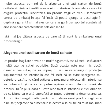
multe aspecte, pornind de la alegerea unei cutii carton de bună
calitate și până la identificarea acelor materiale de ambalare care să îi
asigure protecția. Bineînțeles, un produs fragil va trebui semnalizat
corect pe ambalaj în așa fel încât să poată ajunge la destinație în
deplină siguranță și mai ales cei care asigură transportul acestuia să
aibă în vedere caracteristicile sale deosebite.
Iată mai jos câteva aspecte de care să ții cont la ambalarea unui
produs fragil:
Alegerea unei cutii carton de bună calitate
Un produs fragil are nevoie de multă siguranță, așa că trebuie să acorzi
multă atenție cutiei potrivite. Dacă acesta este mai mic decât
dimensiunea cutiei, de jur împrejurul său se va adăuga o protecție
suplimentară pe interior în așa fel încât să se evite spargerea sau
deteriorarea. Atunci când cutia este prea mare, obiectul din interior se
va putea roti și de aici ar putea apărea și anumite distrugeri ale
produsului. În plus, dacă nu este bine fixat în interiorul cutiei, orice tip
de coliziune cu o altă suprafață ar putea determina deteriorarea sa.
Atunci când alegeți cutia pentru ambalarea unui produs fragil este
bine să țineți cont ca dimensiunile acesteia să nu fie cu mult mai mari