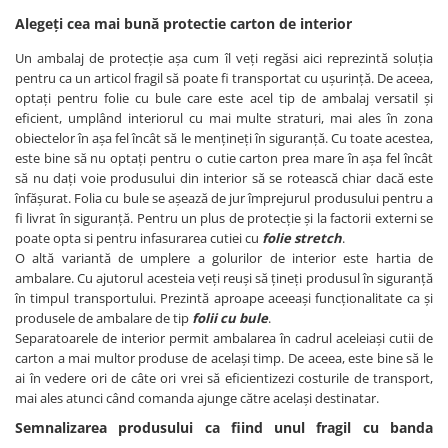
Alegeți cea mai bună protectie carton de interior
Un ambalaj de protecție așa cum îl veți regăsi aici reprezintă soluția
pentru ca un articol fragil să poate fi transportat cu ușurință. De aceea,
optați pentru folie cu bule care este acel tip de ambalaj versatil și
eficient, umplând interiorul cu mai multe straturi, mai ales în zona
obiectelor în așa fel încât să le mențineți în siguranță. Cu toate acestea,
este bine să nu optați pentru o cutie carton prea mare în așa fel încât
să nu dați voie produsului din interior să se rotească chiar dacă este
înfășurat. Folia cu bule se așează de jur împrejurul produsului pentru a
fi livrat în siguranță. Pentru un plus de protecție și la factorii externi se
poate opta si pentru infasurarea cutiei cu
folie stretch
.
O altă variantă de umplere a golurilor de interior este hartia de
ambalare. Cu ajutorul acesteia veți reuși să țineți produsul în siguranță
în timpul transportului. Prezintă aproape aceeași funcționalitate ca și
produsele de ambalare de tip
folii cu bule
.
Separatoarele de interior permit ambalarea în cadrul aceleiași cutii de
carton a mai multor produse de același timp. De aceea, este bine să le
ai în vedere ori de câte ori vrei să eficientizezi costurile de transport,
mai ales atunci când comanda ajunge către același destinatar.
Semnalizarea produsului ca fiind unul fragil cu banda