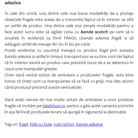
adeziva
În cele din urmă, una dintre cele mai bune modalități de a proteja
obiectele fragile este aceea de a transmite faptul că în interior se află
un astfel de produs. Una dintre cele mai simple modalități pentru a
face acest lucru este să sigilați cutia cu
banda scotch
pe care să o
scoateți în evidență ca fiind FRAGIL (
banda adeziva fragil
) și să
adăugați astfel de mesaje din loc în loc pe cutie.
Puteți evidenția cu ușurință mesajul cu
produs fragil
prin aceasta
banda adeziva
și astfel în timpul transportului se va ține cont de faptul
că în interior există un produs care prezintă riscul de a se deteriora în
cazul unei manipulări greșite.
Chiar dacă există soluții de ambalare a produselor fragile, este bine
totuși să țineți cont ca manipularea să se facă cu grijă, mai ales atunci
când produsul prezintă aceste semnalizări.
Dacă aveți nevoie de mai multe soluții de ambalare a unor produse
fragile vă invităm pe
labelshop.ro
pentru a găsi acele variante potrivite
în așa fel încât produsele livrate să ajungă în siguranță la destinație.
Tag-uri:
fragil
,
folie cu bule
,
cutii carton
,
banda adeziva
.