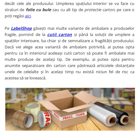
decât cele ale produsului. Umplerea spațiului interior se va face cu
straturi de
folie cu bule
sau cu alt tip de
protectie carton
, pe care o
poți regăsi
aici
.
Pe
LabelShop
găsești mai multe variante de ambalare a produselor
fragile, pornind de la
cutii carton
și până la soluții de umplere a
spațiilor interioare, ba chiar și de semnalizare a fragilității produsului.
Dacă vei alege acea variantă de ambalare potrivită, ai putea opta
pentru ca în interiorul aceleași cutii carton să poate fi ambalate mai
multe produse de același tip. De exemplu, ai putea opta pentru
anumite separatoare din carton care păstrează articolele distanțate
unele de celelalte și în același timp nu există niciun fel de risc ca
acestea să se lovească.