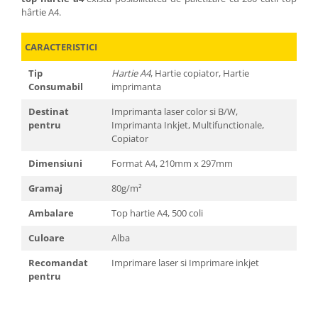
hârtie A4.
CARACTERISTICI
Tip
Hartie A4
, Hartie copiator, Hartie
Consumabil
imprimanta
Destinat
Imprimanta laser color si B/W,
pentru
Imprimanta Inkjet, Multifunctionale,
Copiator
Dimensiuni
Format A4, 210mm x 297mm
Gramaj
80g/m²
Ambalare
Top hartie A4, 500 coli
Culoare
Alba
Recomandat
Imprimare laser si Imprimare inkjet
pentru