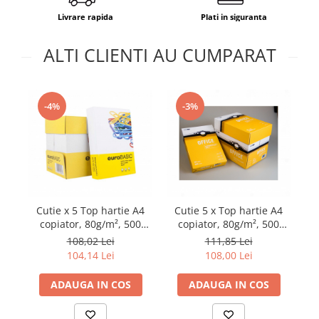
Livrare rapida
Plati in siguranta
ALTI CLIENTI AU CUMPARAT
-4%
-3%
Cutie x 5 Top hartie A4
Cutie 5 x Top hartie A4
copiator, 80g/m², 500
copiator, 80g/m², 500
coli/top, euroBASIC
coli/top, OFFICE
108,02 Lei
111,85 Lei
104,14 Lei
108,00 Lei
ADAUGA IN COS
ADAUGA IN COS