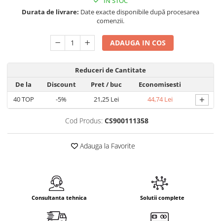
IN STOC
Durata de livrare:
Date exacte disponibile după procesarea
comenzii.
ADAUGA IN COS
Reduceri de Cantitate
De la
Discount
Pret
/ buc
Economisesti
+
40
TOP
-5%
21,25 Lei
44,74 Lei
Cod Produs:
CS900111358
Adauga la Favorite
Consultanta tehnica
Solutii complete