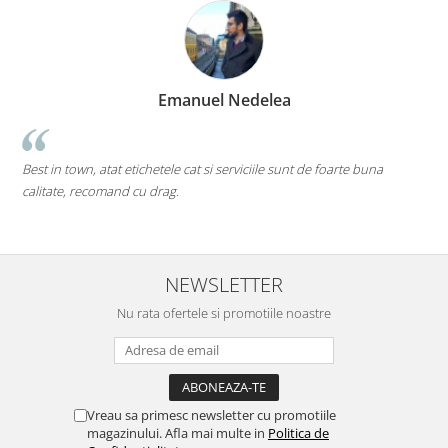
Marius Zinveliu
Cea mai tare companie. Ai nevoie de o eticheta? Ei s
e foarte buna
pe toate....chiar si pe cele care inca nu au ajuns pe piat
Mi-as dori sa existe mai multe companii de acest gen (in
deschise) in mediul romanesc de afaceri. Thumbs up! 5S
NEWSLETTER
Nu rata ofertele si promotiile noastre
Vreau sa primesc newsletter cu promotiile
magazinului. Afla mai multe in
Politica de