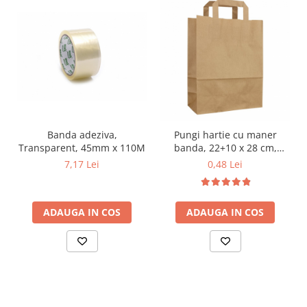
Banda adeziva,
Pungi hartie cu maner
Transparent, 45mm x 110M
banda, 22+10 x 28 cm,
hartie natur 70g
7,17 Lei
0,48 Lei
ADAUGA IN COS
ADAUGA IN COS