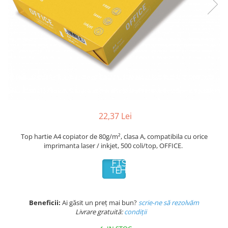
Plicuri de carton
Plicuri cu bule
Plicuri ecommerce
Pungi si sacose
Pungi curierat
Pungi coloane de aer
Pungi hartie
Pungi ziplock cu fermoar
Tuburi de carton
22,37 Lei
Separatoare carton si coltare
Top hartie A4 copiator de 80g/m², clasa A, compatibila cu orice
imprimanta laser / inkjet, 500 coli/top, OFFICE.
FISA
TEHNICA
Beneficii:
Ai găsit un preț mai bun?
scrie-ne să rezolvăm
Livrare gratuită:
condi
ții