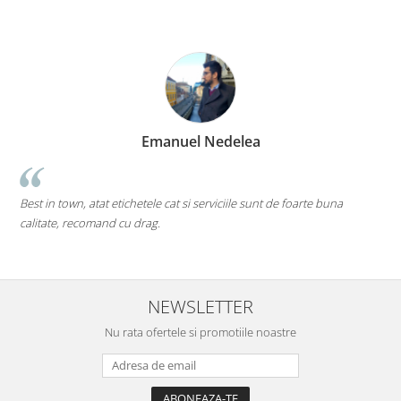
Emanuel Nedelea
Best in town, atat etichetele cat si serviciile sunt de foarte buna
p
calitate, recomand cu drag.
M
d
NEWSLETTER
Nu rata ofertele si promotiile noastre