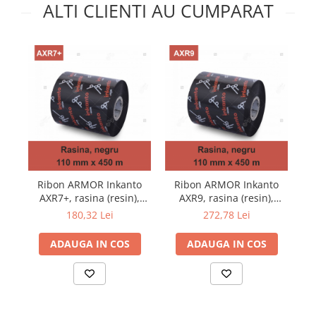
ALTI CLIENTI AU CUMPARAT
Ribon ARMOR Inkanto
Ribon ARMOR Inkanto
AXR7+, rasina (resin),
AXR9, rasina (resin),
negru, 110mmx450M,
negru, 110mmx450M,
180,32 Lei
272,78 Lei
OUT
OUT
ADAUGA IN COS
ADAUGA IN COS