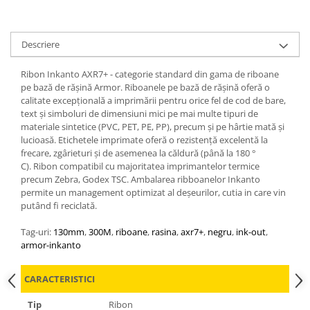
Descriere
Ribon Inkanto AXR7+ - categorie standard din gama de riboane
pe bază de rășină Armor. Riboanele pe bază de rășină oferă o
calitate excepțională a imprimării pentru orice fel de cod de bare,
text și simboluri de dimensiuni mici pe mai multe tipuri de
materiale sintetice (PVC, PET, PE, PP), precum și pe hârtie mată și
lucioasă. Etichetele imprimate oferă o rezistență excelentă la
frecare, zgârieturi și de asemenea la căldură (până la 180 °
C). Ribon compatibil cu majoritatea imprimantelor termice
precum Zebra, Godex TSC. Ambalarea ribboanelor Inkanto
permite un management optimizat al deșeurilor, cutia in care vin
putând fi reciclată.
Tag-uri:
130mm
,
300M
,
riboane
,
rasina
,
axr7+
,
negru
,
ink-out
,
armor-inkanto
CARACTERISTICI
Tip
Ribon