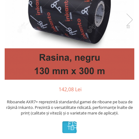
Plicuri de carton
Plicuri cu bule
Plicuri ecommerce
Pungi si sacose
Pungi curierat
Pungi coloane de aer
Pungi hartie
Pungi ziplock cu fermoar
Tuburi de carton
Separatoare carton si coltare
142,08 Lei
Riboanele AXR7+ reprezintă standardul gamei de riboane pe baza de
rășină Inkanto. Prezintă o versatilitate ridicată, performanțe înalte de
prinț (calitate și viteză) și o varietate mare de aplicații.
FISA
TEHNICA