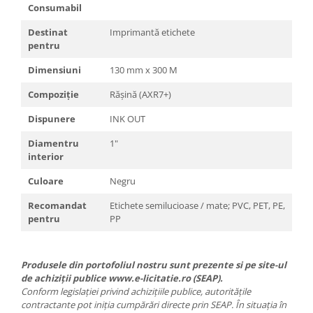
Consumabil
Destinat
Imprimantă etichete
pentru
Dimensiuni
130 mm x 300 M
Compoziție
Rășină (AXR7+)
Dispunere
INK OUT
Diamentru
1"
interior
Culoare
Negru
Recomandat
Etichete semilucioase / mate; PVC, PET, PE,
pentru
PP
Produsele din portofoliul nostru sunt prezente si pe site-ul
de achiziții publice www.e-licitatie.ro (SEAP).
Conform legislației privind achizițiile publice, autoritățile
contractante pot iniția cumpărări directe prin SEAP. În situația în