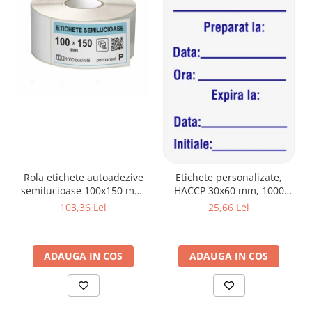
Rola etichete autoadezive
Etichete personalizate,
semilucioase 100x150 mm,
HACCP 30x60 mm, 1000
adeziv permanent, 1000
buc/rola
103,36 Lei
25,66 Lei
etichete/rola
ADAUGA IN COS
ADAUGA IN COS