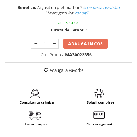
Beneficii:
Ai găsit un preț mai bun?
scrie-ne să rezolvăm
Livrare gratuită:
condi
ții
IN STOC
Durata de livrare:
1
ADAUGA IN COS
Cod Produs:
MA30022356
Adauga la Favorite
Consultanta tehnica
Solutii complete
Livrare rapida
Plati in siguranta