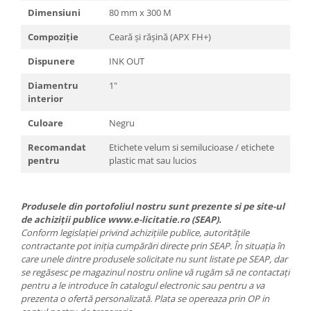
Dimensiuni
80 mm x 300 M
Compoziție
Ceară și rășină (APX FH+)
Dispunere
INK OUT
Diamentru
1"
interior
Culoare
Negru
Recomandat
Etichete velum si semilucioase / etichete
pentru
plastic mat sau lucios
Produsele din portofoliul nostru sunt prezente si pe site-ul
de achiziții publice www.e-licitatie.ro (SEAP).
Conform legislației privind achizițiile publice, autoritățile
contractante pot iniția cumpărări directe prin SEAP. În situația în
care unele dintre produsele solicitate nu sunt listate pe SEAP, dar
se regăsesc pe magazinul nostru online vă rugăm să ne contactați
pentru a le introduce în catalogul electronic sau pentru a va
prezenta o ofertă personalizată. Plata se opereaza prin OP in