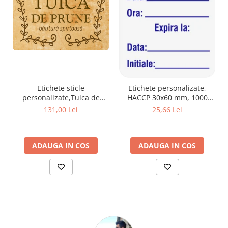
Etichete sticle
Etichete personalizate,
personalizate,Tuica de
HACCP 30x60 mm, 1000
pruna,100x70 mm,1000
buc/rola
131,00 Lei
25,66 Lei
buc/rola
ADAUGA IN COS
ADAUGA IN COS