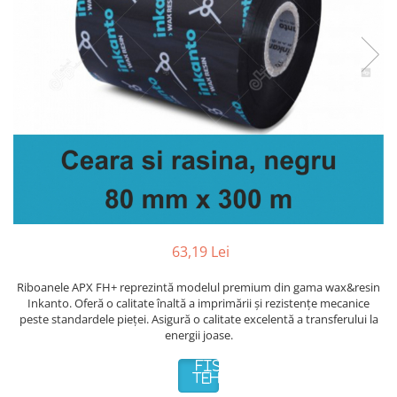
Plicuri de carton
Plicuri cu bule
Plicuri ecommerce
Pungi si sacose
Pungi curierat
Pungi coloane de aer
Pungi hartie
Pungi ziplock cu fermoar
Tuburi de carton
Separatoare carton si coltare
63,19 Lei
Riboanele APX FH+ reprezintă modelul premium din gama wax&resin
Inkanto. Oferă o calitate înaltă a imprimării și rezistențe mecanice
peste standardele pieței. Asigură o calitate excelentă a transferului la
energii joase.
FISA
TEHNICA