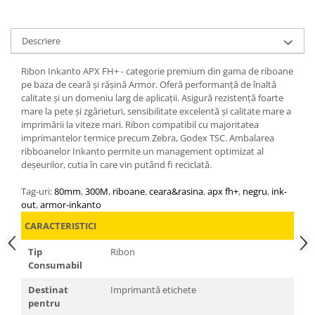
Descriere
Ribon Inkanto APX FH+ - categorie premium din gama de riboane
pe baza de ceară și rășină Armor. Oferă performanță de înaltă
calitate și un domeniu larg de aplicații. Asigură rezistență foarte
mare la pete și zgârieturi, sensibilitate excelentă și calitate mare a
imprimării la viteze mari. Ribon compatibil cu majoritatea
imprimantelor termice precum Zebra, Godex TSC. Ambalarea
ribboanelor Inkanto permite un management optimizat al
deșeurilor, cutia în care vin putând fi reciclată.
Tag-uri:
80mm
,
300M
,
riboane
,
ceara&rasina
,
apx fh+
,
negru
,
ink-
out
,
armor-inkanto
CARACTERISTICI
Tip
Ribon
Consumabil
Destinat
Imprimantă etichete
pentru