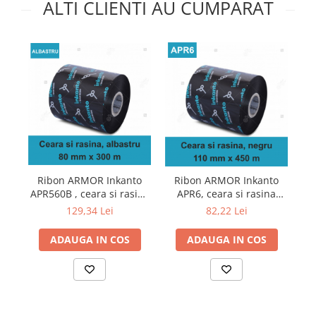
ALTI CLIENTI AU CUMPARAT
Ribon ARMOR Inkanto
Ribon ARMOR Inkanto
APR560B , ceara si rasina
APR6, ceara si rasina
(wax&resin), albastru,
(wax&resin), negru,
129,34 Lei
82,22 Lei
80mmx300M, OUT
110mmx450M, OUT
ADAUGA IN COS
ADAUGA IN COS