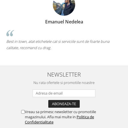
Emanuel Nedelea
Cea mai t
own, atat etichetele cat si serviciile sunt de foarte buna
pe toate....ch
, recomand cu drag.
Mi-as dori sa 
deschise) in 
NEWSLETTER
Nu rata ofertele si promotiile noastre
Vreau sa primesc newsletter cu promotiile
magazinului. Afla mai multe in
Politica de
Confidentialitate