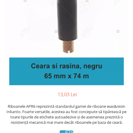
Plicuri de carton
Plicuri cu bule
Plicuri ecommerce
Pungi si sacose
Pungi curierat
Pungi coloane de aer
Pungi hartie
Pungi ziplock cu fermoar
Tuburi de carton
Separatoare carton si coltare
13,03 Lei
Riboanele APR6 reprezintă standardul gamei de riboane wax&resin
Inkanto. Foarte versatile, acestea au fost concepute să tipărească pe
toate tipurile de etichete autoadezive și de asemenea prezintă o
rezistență mecanică mai mare decât riboanele pe baza de ceară.
FISA