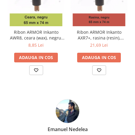
Ribon ARMOR Inkanto
Ribon ARMOR Inkanto
AWR8, ceara (wax), negru,
AXR7+, rasina (resin),
65mmX74M, OUT
negru, 65mmx74M, OUT
8,85 Lei
21,69 Lei
ADAUGA IN COS
ADAUGA IN COS
Marius Zinveliu