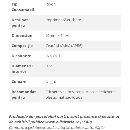
Tip
Ribon
Consumabil
Destinat
Imprimantă etichete
pentru
Dimensiuni
65mm x 74 M
Compoziție
Ceară și rășină (APR6)
Dispunere
INK OUT
Diamentru
0.5"
interior
Culoare
Negru
Recomandat
Etichete velum si semilucioase / etichete
pentru
plastic mat sau lucios
Produsele din portofoliul nostru sunt prezente si pe site-ul
de achiziții publice www.e-licitatie.ro (SEAP).
Conform legislației privind achizițiile publice, autoritățile