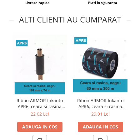
Livrare rapida
Plati in siguranta
ALTI CLIENTI AU CUMPARAT
Ribon ARMOR Inkanto
Ribon ARMOR Inkanto
APR6, ceara si rasina
APR6, ceara si rasina
AP
(wax&resin), negru,
(wax&resin), negru,
22,02 Lei
29,91 Lei
110mmx74M, OUT
60mmx300M, OUT
ADAUGA IN COS
ADAUGA IN COS