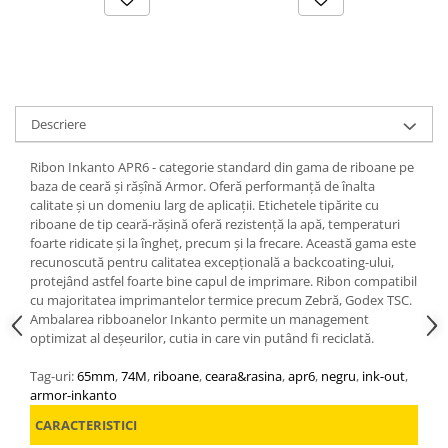
Descriere
Ribon Inkanto APR6 - categorie standard din gama de riboane pe
baza de ceară și rășînă Armor. Oferă performanță de înalta
calitate și un domeniu larg de aplicații. Etichetele tipărite cu
riboane de tip ceară-rășină oferă rezistență la apă, temperaturi
foarte ridicate și la îngheț, precum și la frecare. Această gama este
recunoscută pentru calitatea excepțională a backcoating-ului,
protejând astfel foarte bine capul de imprimare. Ribon compatibil
cu majoritatea imprimantelor termice precum Zebră, Godex TSC.
Ambalarea ribboanelor Inkanto permite un management
optimizat al deșeurilor, cutia in care vin putând fi reciclată.
Tag-uri:
65mm
,
74M
,
riboane
,
ceara&rasina
,
apr6
,
negru
,
ink-out
,
armor-inkanto
CARACTERISTICI