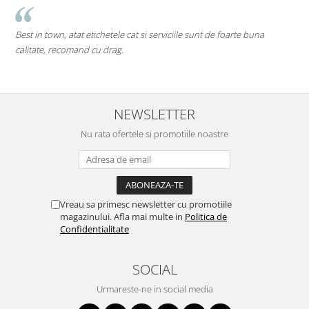
Cea mai tare companie. Ai nevoie de o eticheta? Ei sti
foarte buna
pe toate....chiar si pe cele care inca nu au ajuns pe piata
Mi-as dori sa existe mai multe companii de acest gen (inov
deschise) in mediul romanesc de afaceri. Thumbs up! 5St
NEWSLETTER
Nu rata ofertele si promotiile noastre
Vreau sa primesc newsletter cu promotiile
magazinului. Afla mai multe in
Politica de
Confidentialitate
SOCIAL
Urmareste-ne in social media