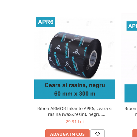
Ribon ARMOR Inkanto APR6, ceara si
Ribon
rasina (wax&resin), negru,
60mmx300M, OUT
29,91 Lei
ADAUGA IN COS