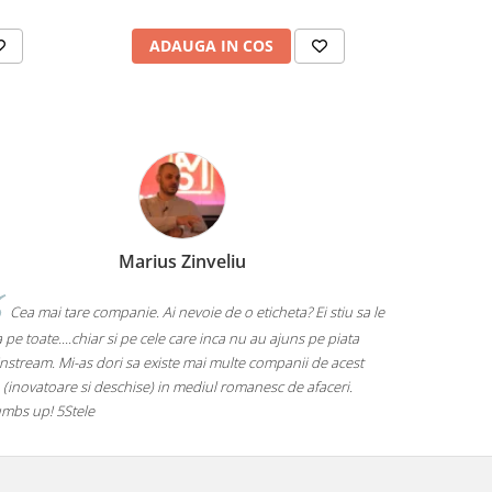
ADAUGA IN COS
AD
Marius Zinveliu
Cea mai tare companie. Ai nevoie de o eticheta? Ei stiu sa le
 pe toate....chiar si pe cele care inca nu au ajuns pe piata
nstream. Mi-as dori sa existe mai multe companii de acest
 (inovatoare si deschise) in mediul romanesc de afaceri.
mbs up! 5Stele