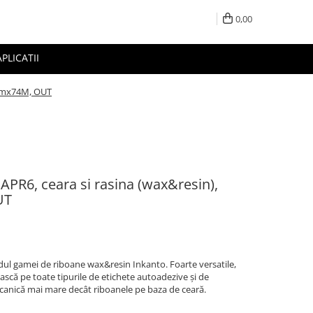
0,00
APLICATII
5mmx74M, OUT
PR6, ceara si rasina (wax&resin),
UT
ul gamei de riboane wax&resin Inkanto. Foarte versatile,
ască pe toate tipurile de etichete autoadezive și de
anică mai mare decât riboanele pe baza de ceară.