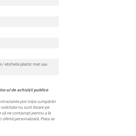
 / etichete plastic mat sau
te-ul de achiziții publice
contractante pot iniția cumpărări
 solicitate nu sunt listate pe
să ne contactați pentru a le
o ofertă personalizată. Plata se