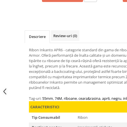
Review-uri
(0)
Descriere
Ribon Inkanto APR6 - categorie standard din gama de riboa
Armor. Oferă performanță de înalta calitate și un domeniu la
tipărite cu riboane de tip ceară-rășină oferă rezistență la a
la îngheț, precum și la frecare. Această gama este recunosc
excepțională a backcoating-ului, protejând astfel foarte b
compatibil cu majoritatea imprimantelor termice precum 
ribboanelor Inkanto permite un management optimizat al de
putând fi reciclată.
Tag-uri:
55mm
,
74M
,
riboane
,
ceara&rasina
,
apr6
,
negru
,
in
CARACTERISTICI
Tip Consumabil
Ribon