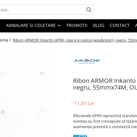
AMBALARE SI COLETARE
PROMOTII
BLOG
CONTACT
sina /
Ribon ARMOR Inkanto APR6, ceara si rasina (wax&resin), negru, 5
Ribon ARMOR Inkanto A
negru, 55mmx74M, O
11,01 Lei
Riboanele APR6 reprezintă standard
acestea au fost concepute să tipăre
asemenea prezintă o rezistență mec