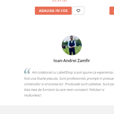
53,95 Lei
ADAUGA IN COS
Ioan-Andrei Zamfir
Am colaborat cu LabelShop si pot spune ca experienta 
fost una foarte placuta. Sunt profesionisti, prompti in prelua
comenzilor si onorarea lor. Produsele sunt calitative. Sunt pe
lista mea de furnizori la care revin constant. Felicitari si
multumesc!