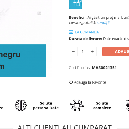
FISA
TEHNICA
Beneficii:
Ai găsit un preț mai bun
Livrare gratuită:
condi
ții
LA COMANDA
Durata de livrare:
Date exacte dis
ADAUG
Cod Produs:
MA30021351
Adauga la Favorite
i
Solutii
Solutii
re
personalizate
complete
ALTI CLIENTI AU CUMPARAT