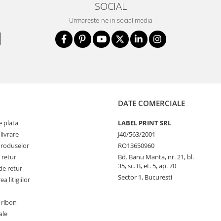
SOCIAL
Urmareste-ne in social media
DATE COMERCIALE
 plata
LABEL PRINT SRL
livrare
J40/563/2001
produselor
RO13650960
 retur
Bd. Banu Manta, nr. 21, bl.
35, sc. B, et. 5, ap. 70
de retur
Sector 1, Bucuresti
a litigiilor
 ribon
ale