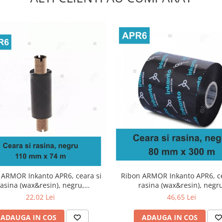
Ribon ARMOR Inkanto APR6, ce
 ARMOR Inkanto APR6, ceara si
rasina (wax&resin), negru
rasina (wax&resin), negru,
80mmx300M, OUT
110mmx74M, OUT
46,65 Lei
22,02 Lei
ADAUGA IN COS
ADAUGA IN COS