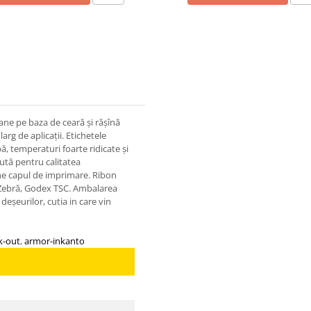
ne pe baza de ceară și rășînă
rg de aplicații. Etichetele
pă, temperaturi foarte ridicate și
ută pentru calitatea
ine capul de imprimare. Ribon
Zebră, Godex TSC. Ambalarea
șeurilor, cutia in care vin
k-out
,
armor-inkanto