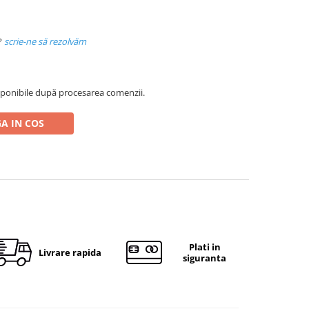
?
scrie-ne să rezolvăm
ponibile după procesarea comenzii.
A IN COS
Plati in
Livrare rapida
siguranta