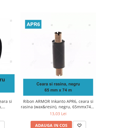
ara si
Ribon ARMOR Inkanto APR6, ceara si
Ribon ARMOR
,
rasina (wax&resin), negru, 65mmx74M,
si rasin
OUT
60
13,03 Lei
ADAUGA IN COS
ADAU