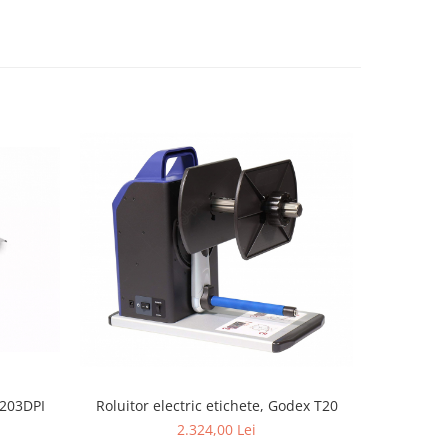
NOU
 203DPI
Roluitor electric etichete, Godex T20
Plic cu 
2.324,00 Lei