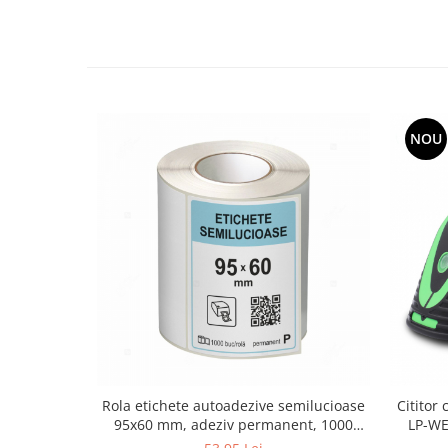
NOU
Rola etichete autoadezive semilucioase
Cititor
95x60 mm, adeziv permanent, 1000
LP-WE
etichete/rola