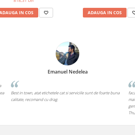
818,31 Lei
ADAUGA IN COS
ADAUGA IN COS
Emanuel Nedelea
a
rea
Best in town, atat etichetele cat si serviciile sunt de foarte buna
faca
calitate, recomand cu drag.
mai
gen
Thu