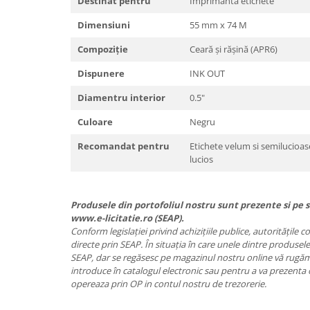
Destinat pentru
Imprimantă etichete
Dimensiuni
55 mm x 74 M
Compoziție
Ceară și rășină (APR6)
Dispunere
INK OUT
Diamentru interior
0.5"
Culoare
Negru
Recomandat pentru
Etichete velum si semilucioase
lucios
Produsele din portofoliul nostru sunt prezente si pe si
www.e-licitatie.ro (SEAP).
Conform legislației privind achizițiile publice, autoritățile 
directe prin SEAP. În situația în care unele dintre produsele
SEAP, dar se regăsesc pe magazinul nostru online vă rugăm 
introduce în catalogul electronic sau pentru a va prezenta 
opereaza prin OP in contul nostru de trezorerie.