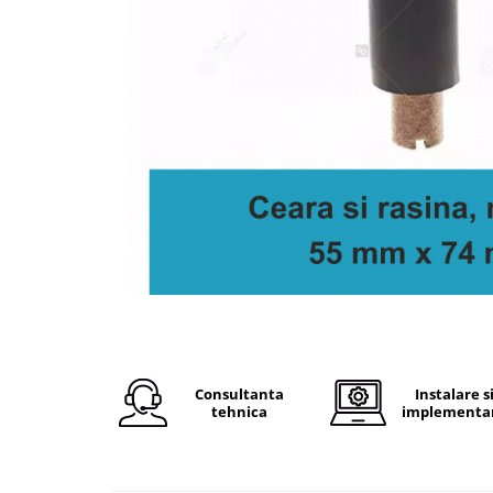
Plicuri de carton
Plicuri cu bule
Plicuri ecommerce
Pungi si sacose
Pungi curierat
Pungi coloane de aer
Pungi hartie
Pungi ziplock cu fermoar
Tuburi de carton
Separatoare carton si coltare
Consultanta
Instalare s
tehnica
implementa