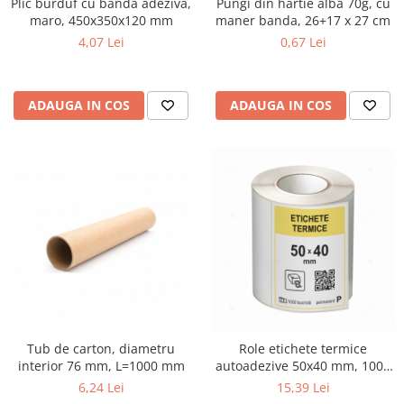
Plic burduf cu banda adeziva,
Pungi din hartie alba 70g, cu
maro, 450x350x120 mm
maner banda, 26+17 x 27 cm
4,07 Lei
0,67 Lei
ADAUGA IN COS
ADAUGA IN COS
Tub de carton, diametru
Role etichete termice
interior 76 mm, L=1000 mm
autoadezive 50x40 mm, 1000
etichete/rola
6,24 Lei
15,39 Lei