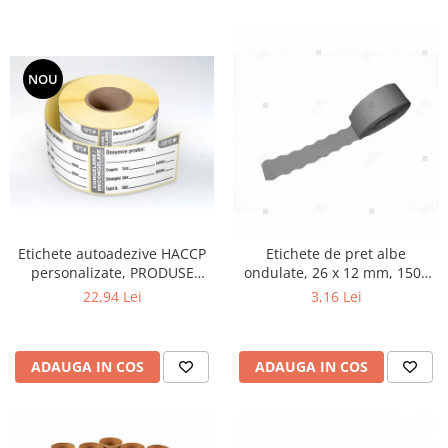
NOU
Etichete autoadezive HACCP
Etichete de pret albe
personalizate, PRODUSE
ondulate, 26 x 12 mm, 1500
CONGELATE, 25x54 mm, 1000
buc/rola
22,94 Lei
3,16 Lei
buc/rola
ADAUGA IN COS
ADAUGA IN COS