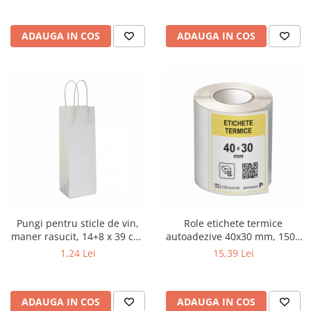
ADAUGA IN COS
ADAUGA IN COS
Pungi pentru sticle de vin,
Role etichete termice
maner rasucit, 14+8 x 39 cm,
autoadezive 40x30 mm, 1500
hartie alba
etichete/rola
1,24 Lei
15,39 Lei
ADAUGA IN COS
ADAUGA IN COS