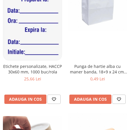
Plicuri de carton
Plicuri cu bule
Plicuri ecommerce
Pungi si sacose
Pungi curierat
Pungi coloane de aer
Pungi hartie
Pungi ziplock cu fermoar
Tuburi de carton
Etichete personalizate, HACCP
Punga de hartie alba cu
30x60 mm, 1000 buc/rola
maner banda, 18+9 x 24 cm,
Separatoare carton si coltare
70g
25,66 Lei
0,49 Lei
ADAUGA IN COS
ADAUGA IN COS