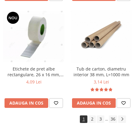
NOU
Etichete de pret albe
Tub de carton, diametru
rectangulare, 26 x 16 mm,
interior 38 mm, L=1000 mm
1000 buc/rola
4,09 Lei
3,14 Lei
ADAUGA IN COS
ADAUGA IN COS
1
2
3
36
...