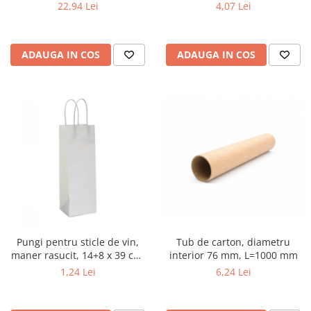
CONGELATE, 25x54 mm, 1000
22,94 Lei
4,07 Lei
buc/rola
ADAUGA IN COS
ADAUGA IN COS
Tub de carton, diametru
Pungi pentru sticle de vin,
interior 76 mm, L=1000 mm
maner rasucit, 14+8 x 39 cm,
hartie alba
6,24 Lei
1,24 Lei