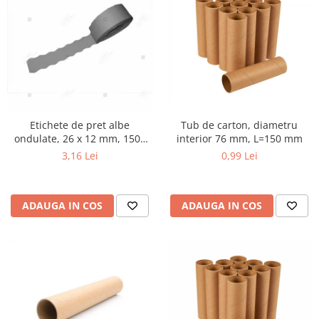
Etichete de pret albe
Tub de carton, diametru
ondulate, 26 x 12 mm, 1500
interior 76 mm, L=150 mm
buc/rola
3,16 Lei
0,99 Lei
ADAUGA IN COS
ADAUGA IN COS