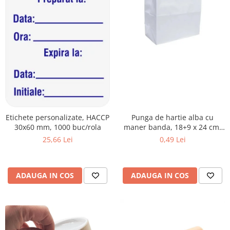
Plicuri de carton
Plicuri cu bule
Plicuri ecommerce
Pungi si sacose
Pungi curierat
Pungi coloane de aer
Pungi hartie
Pungi ziplock cu fermoar
Tuburi de carton
Etichete personalizate, HACCP
Punga de hartie alba cu
30x60 mm, 1000 buc/rola
maner banda, 18+9 x 24 cm,
Separatoare carton si coltare
70g
25,66 Lei
0,49 Lei
ADAUGA IN COS
ADAUGA IN COS