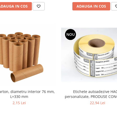
ADAUGA IN COS
ADAUGA IN COS
NOU
Etichete autoadezive HA
arton, diametru interior 76 mm,
personalizate, PRODUSE CON
L=330 mm
25x54 mm, 1000 buc/ro
22,94 Lei
2,15 Lei