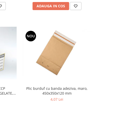
ADAUGA IN COS
NOU
CCP
Plic burduf cu banda adeziva, maro,
GELATE,
450x350x120 mm
la
4,07 Lei