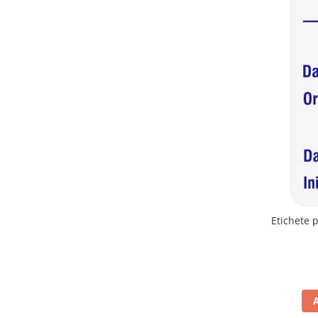
Plicuri de carton
Plicuri cu bule
Plicuri ecommerce
Pungi si sacose
Pungi curierat
Pungi coloane de aer
Pungi hartie
Pungi ziplock cu fermoar
Tuburi de carton
Separatoare carton si coltare
Etichete 