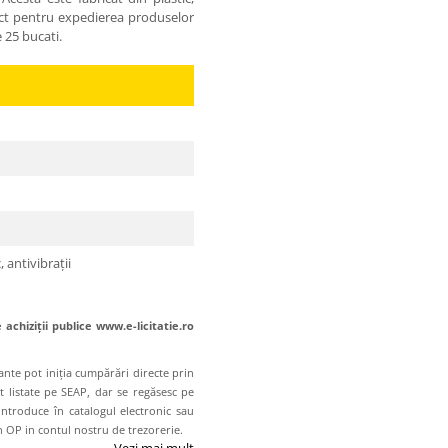
fect pentru expedierea produselor
 25 bucati.
 antivibrații
achiziții publice www.e-licitatie.ro
tante pot iniția cumpărări directe prin
nt listate pe SEAP, dar se regăsesc pe
ntroduce în catalogul electronic sau
n OP in contul nostru de trezorerie.
Vezi mai mult