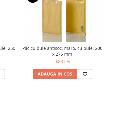
-6%
N
ule, 250
Plic cu bule antisoc, maro, cu bule, 200
Plic antisoc c
x 275 mm
37
0,83 Lei
5
ADAUGA IN COS
ADAU