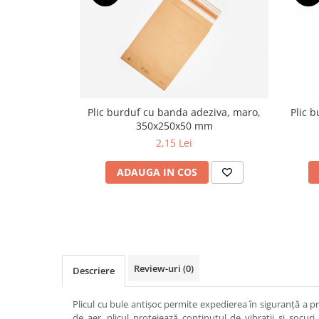
Plic burduf cu banda adeziva, maro,
Plic 
350x250x50 mm
2,15 Lei
ADAUGA IN COS
Review-uri
(0)
Descriere
Plicul cu bule antișoc permite expedierea în siguranță a pr
de aer, plicul protejează conținutul de vibrații și șocuri.