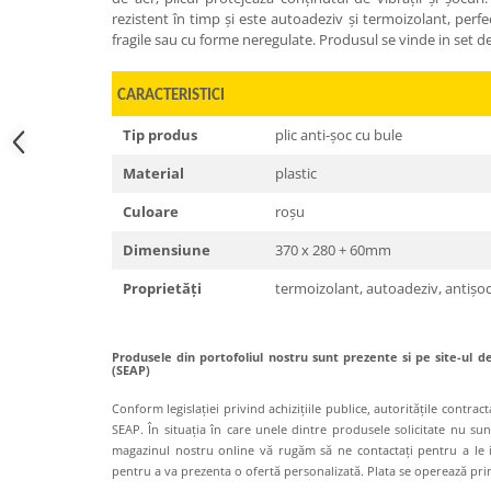
rezistent în timp și este autoadeziv și termoizolant, per
fragile sau cu forme neregulate. Produsul se vinde in set de
CARACTERISTICI
Tip produs
plic anti-șoc cu bule
Material
plastic
Culoare
roșu
Dimensiune
370 x 280 + 60mm
Proprietăți
termoizolant, autoadeziv, antișoc,
Produsele din portofoliul nostru sunt prezente si pe site-ul de 
(SEAP)
Conform legislației privind achizițiile publice, autoritățile contrac
SEAP. În situația în care unele dintre produsele solicitate nu su
magazinul nostru online vă rugăm să ne contactați pentru a le i
pentru a va prezenta o ofertă personalizată. Plata se operează pri