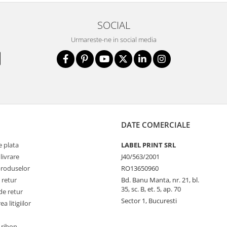
SOCIAL
Urmareste-ne in social media
DATE COMERCIALE
 plata
LABEL PRINT SRL
livrare
J40/563/2001
produselor
RO13650960
 retur
Bd. Banu Manta, nr. 21, bl.
35, sc. B, et. 5, ap. 70
de retur
Sector 1, Bucuresti
a litigiilor
 ribon