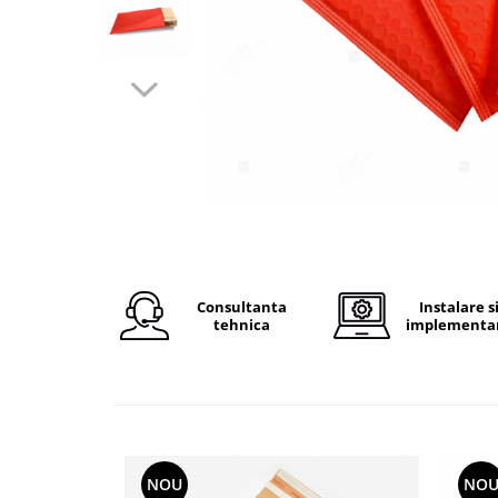
Plicuri de carton
Plicuri cu bule
Plicuri ecommerce
Pungi si sacose
Pungi curierat
Pungi coloane de aer
Pungi hartie
Pungi ziplock cu fermoar
Tuburi de carton
Separatoare carton si coltare
Consultanta
Instalare s
tehnica
implementa
NOU
NO