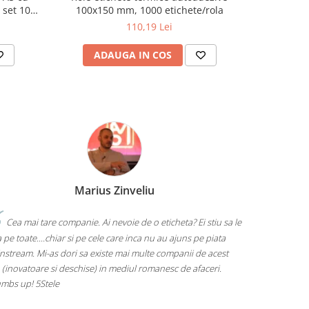
 set 100
100x150 mm, 1000 etichete/rola
10mm, alba
110,19 Lei
ADAUGA IN COS
AD
Marius Zinveliu
Cea mai tare companie. Ai nevoie de o eticheta? Ei stiu sa le
 pe toate....chiar si pe cele care inca nu au ajuns pe piata
nstream. Mi-as dori sa existe mai multe companii de acest
 (inovatoare si deschise) in mediul romanesc de afaceri.
mbs up! 5Stele