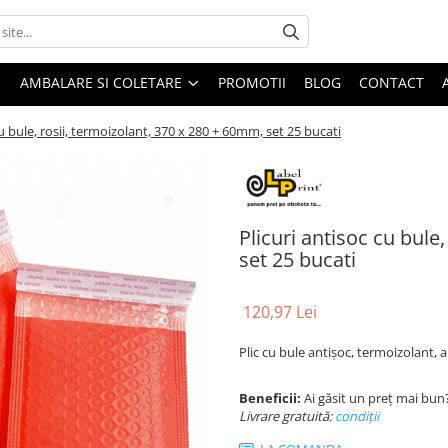
AMBALARE SI COLETARE
PROMOTII
BLOG
CONTACT
cu bule, rosii, termoizolant, 370 x 280 + 60mm, set 25 bucati
Plicuri antisoc cu bule
set 25 bucati
120,97 Lei
Plic cu bule antișoc, termoizolant,
Beneficii:
Ai găsit un preț mai bun
Livrare gratuită:
condi
ții