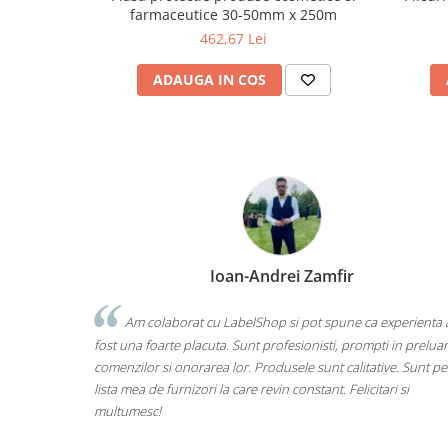
farmaceutice 30-50mm x 250m
462,67 Lei
ADAUGA IN COS
Ioan-Andrei Zamfir
Am colaborat cu LabelShop si pot spune ca experienta 
fost una foarte placuta. Sunt profesionisti, prompti in prelua
comenzilor si onorarea lor. Produsele sunt calitative. Sunt pe
lista mea de furnizori la care revin constant. Felicitari si
multumesc!