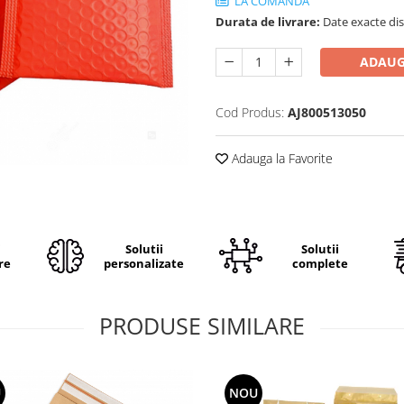
LA COMANDA
Durata de livrare:
Date exacte dis
ADAUG
Cod Produs:
AJ800513050
Adauga la Favorite
i
Solutii
Solutii
re
personalizate
complete
PRODUSE SIMILARE
U
NOU