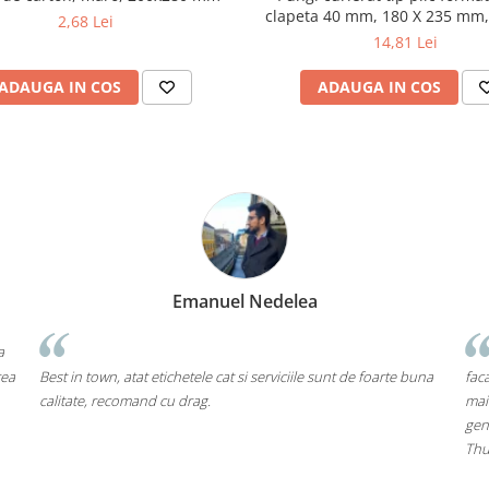
clapeta 40 mm, 180 X 235 mm,
2,68 Lei
buc
14,81 Lei
ADAUGA IN COS
ADAUGA IN COS
Emanuel Nedelea
a
rea
Best in town, atat etichetele cat si serviciile sunt de foarte buna
faca
calitate, recomand cu drag.
mai
gen
Thu