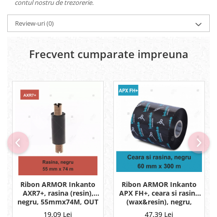
contul nostru de trezorerie.
Review-uri
(0)
Frecvent cumparate impreuna
Ribon ARMOR Inkanto
Ribon ARMOR Inkanto
AXR7+, rasina (resin),
APX FH+, ceara si rasina
negru, 55mmx74M, OUT
(wax&resin), negru,
60mmx300M, OUT
19,09 Lei
47,39 Lei