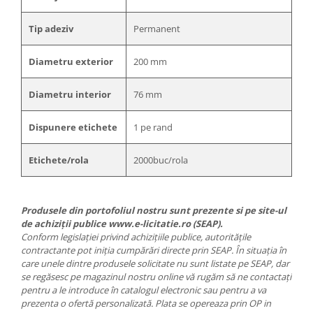
Tip adeziv
Permanent
Diametru exterior
200 mm
Diametru interior
76 mm
Dispunere etichete
1 pe rand
Etichete/rola
2000buc/rola
Produsele din portofoliul nostru sunt prezente si pe site-ul
de achiziții publice www.e-licitatie.ro (SEAP).
Conform legislației privind achizițiile publice, autoritățile
contractante pot iniția cumpărări directe prin SEAP. În situația în
care unele dintre produsele solicitate nu sunt listate pe SEAP, dar
se regăsesc pe magazinul nostru online vă rugăm să ne contactați
pentru a le introduce în catalogul electronic sau pentru a va
prezenta o ofertă personalizată. Plata se opereaza prin OP in