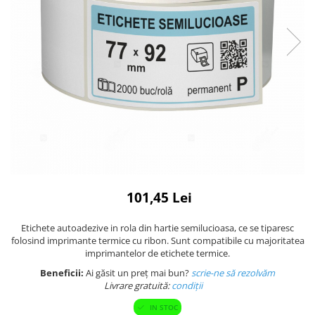
Plicuri cu bule
Plicuri ecommerce
Pungi si sacose
Pungi curierat
Pungi coloane de aer
Pungi hartie
Pungi ziplock cu fermoar
Tuburi de carton
Separatoare carton si coltare
101,45 Lei
Etichete autoadezive in rola din hartie semilucioasa, ce se tiparesc
folosind imprimante termice cu ribon. Sunt compatibile cu majoritatea
imprimantelor de etichete termice.
Beneficii:
Ai găsit un preț mai bun?
scrie-ne să rezolvăm
Livrare gratuită:
condi
ții
IN STOC