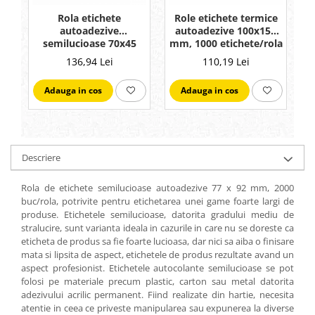
Rola etichete
Role etichete termice
autoadezive
autoadezive 100x150
semilucioase 70x45
mm, 1000 etichete/rola
m
mm, adeziv
136,94 Lei
110,19 Lei
permanent, 4000
etichete/rola
Adauga in cos
Adauga in cos
Descriere
Rola de etichete semilucioase autoadezive 77 x 92 mm, 2000
buc/rola, potrivite pentru etichetarea unei game foarte largi de
produse. Etichetele semilucioase, datorita gradului mediu de
stralucire, sunt varianta ideala in cazurile in care nu se doreste ca
eticheta de produs sa fie foarte lucioasa, dar nici sa aiba o finisare
mata si lipsita de aspect, etichetele de produs rezultate avand un
aspect profesionist. Etichetele autocolante semilucioase se pot
folosi pe materiale precum plastic, carton sau metal datorita
adezivului acrilic permanent. Fiind realizate din hartie, necesita
atentie in ceea ce priveste manipularea sau expunerea la diverse