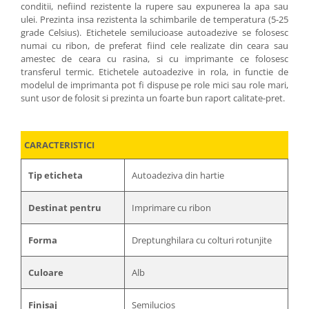
conditii, nefiind rezistente la rupere sau expunerea la apa sau
ulei. Prezinta insa rezistenta la schimbarile de temperatura (5-25
grade Celsius). Etichetele semilucioase autoadezive se folosesc
numai cu ribon, de preferat fiind cele realizate din ceara sau
amestec de ceara cu rasina, si cu imprimante ce folosesc
transferul termic. Etichetele autoadezive in rola, in functie de
modelul de imprimanta pot fi dispuse pe role mici sau role mari,
sunt usor de folosit si prezinta un foarte bun raport calitate-pret.
CARACTERISTICI
Tip eticheta
Autoadeziva din hartie
Destinat pentru
Imprimare cu ribon
Forma
Dreptunghilara cu colturi rotunjite
Culoare
Alb
Finisaj
Semilucios