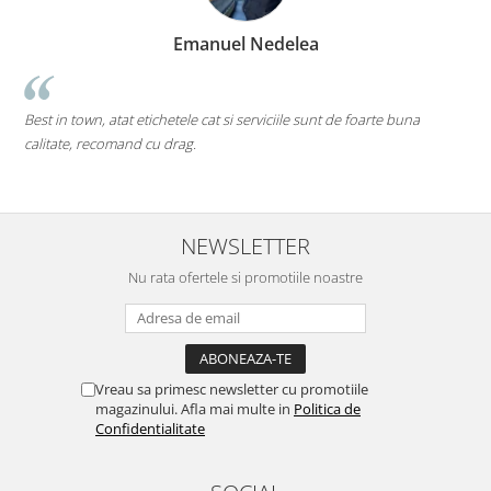
Emanuel Nedelea
Best in town, atat etichetele cat si serviciile sunt de foarte buna
pe t
calitate, recomand cu drag.
Mi-a
desc
NEWSLETTER
Nu rata ofertele si promotiile noastre
Vreau sa primesc newsletter cu promotiile
magazinului. Afla mai multe in
Politica de
Confidentialitate