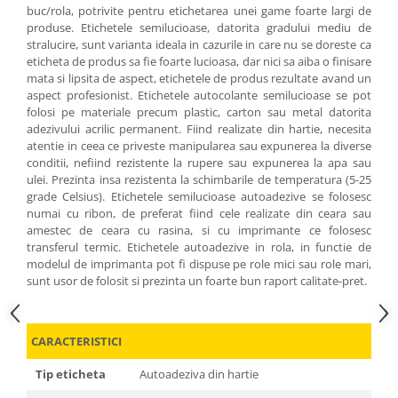
buc/rola, potrivite pentru etichetarea unei game foarte largi de
produse. Etichetele semilucioase, datorita gradului mediu de
stralucire, sunt varianta ideala in cazurile in care nu se doreste ca
eticheta de produs sa fie foarte lucioasa, dar nici sa aiba o finisare
mata si lipsita de aspect, etichetele de produs rezultate avand un
aspect profesionist. Etichetele autocolante semilucioase se pot
folosi pe materiale precum plastic, carton sau metal datorita
adezivului acrilic permanent. Fiind realizate din hartie, necesita
atentie in ceea ce priveste manipularea sau expunerea la diverse
conditii, nefiind rezistente la rupere sau expunerea la apa sau
ulei. Prezinta insa rezistenta la schimbarile de temperatura (5-25
grade Celsius). Etichetele semilucioase autoadezive se folosesc
numai cu ribon, de preferat fiind cele realizate din ceara sau
amestec de ceara cu rasina, si cu imprimante ce folosesc
transferul termic. Etichetele autoadezive in rola, in functie de
modelul de imprimanta pot fi dispuse pe role mici sau role mari,
sunt usor de folosit si prezinta un foarte bun raport calitate-pret.
CARACTERISTICI
Tip eticheta
Autoadeziva din hartie