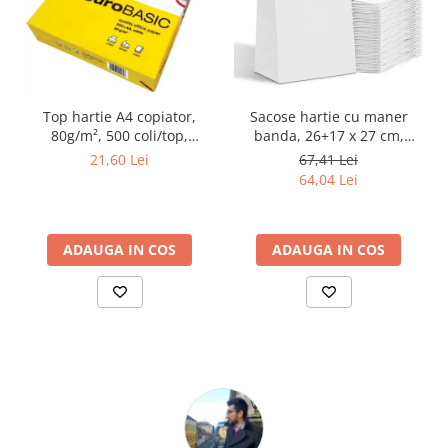
Top hartie A4 copiator,
Sacose hartie cu maner
80g/m², 500 coli/top,
banda, 26+17 x 27 cm,
euroBASIC
hartie alba 70g, set 100
21,60 Lei
67,41 Lei
bucati
64,04 Lei
ADAUGA IN COS
ADAUGA IN COS