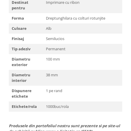
Destinat
Imprimare cu ribon
pentru
Forma
Dreptunghilara cu colturi rotunjite
Culoare
Alb
Finisaj
Semilucios
Tip adeziv
Permanent
Diametru
100 mm
exterior
Diametru
38 mm
interior
Dispunere
1 pe rand
etichete
Etichete/rola
1000buc/rola
Produsele din portofoliul nostru sunt prezente si pe site-ul