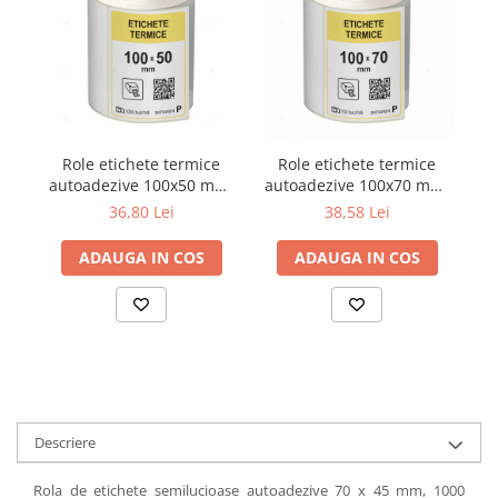
Role etichete termice
Role etichete termice
autoadezive 100x50 mm,
autoadezive 100x70 mm,
t
1000 etichete/rola
700 etichete/rola
d
36,80 Lei
38,58 Lei
st
ADAUGA IN COS
ADAUGA IN COS
Descriere
Rola de etichete semilucioase autoadezive 70 x 45 mm, 1000