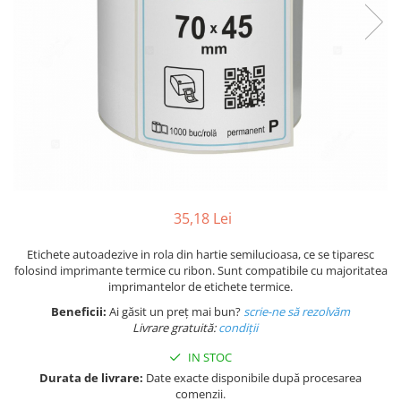
Plicuri de carton
Plicuri cu bule
Plicuri ecommerce
Pungi si sacose
Pungi curierat
Pungi coloane de aer
Pungi hartie
Pungi ziplock cu fermoar
Tuburi de carton
35,18 Lei
Separatoare carton si coltare
Etichete autoadezive in rola din hartie semilucioasa, ce se tiparesc
folosind imprimante termice cu ribon. Sunt compatibile cu majoritatea
imprimantelor de etichete termice.
Beneficii:
Ai găsit un preț mai bun?
scrie-ne să rezolvăm
Livrare gratuită:
condi
ții
IN STOC
Durata de livrare:
Date exacte disponibile după procesarea
comenzii.