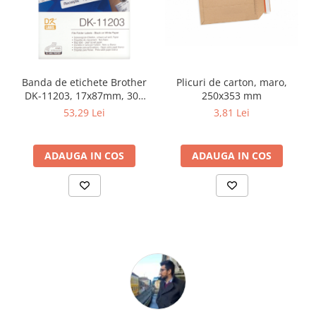
Plicuri de carton, maro,
Banda de etichete Brother
250x353 mm
DK-11203, 17x87mm, 300
etichete rola, pentru
3,81 Lei
53,29 Lei
imprimanta sau aparat
etichetare brother
ADAUGA IN COS
ADAUGA IN COS