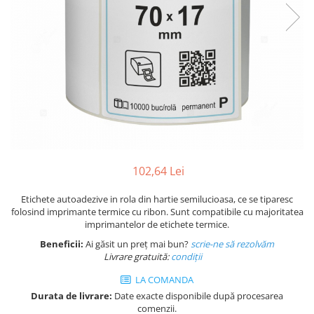
Plicuri de carton
Plicuri cu bule
Plicuri ecommerce
Pungi si sacose
Pungi curierat
Pungi coloane de aer
Pungi hartie
Pungi ziplock cu fermoar
Tuburi de carton
102,64 Lei
Separatoare carton si coltare
Etichete autoadezive in rola din hartie semilucioasa, ce se tiparesc
folosind imprimante termice cu ribon. Sunt compatibile cu majoritatea
imprimantelor de etichete termice.
Beneficii:
Ai găsit un preț mai bun?
scrie-ne să rezolvăm
Livrare gratuită:
condi
ții
LA COMANDA
Durata de livrare:
Date exacte disponibile după procesarea
comenzii.