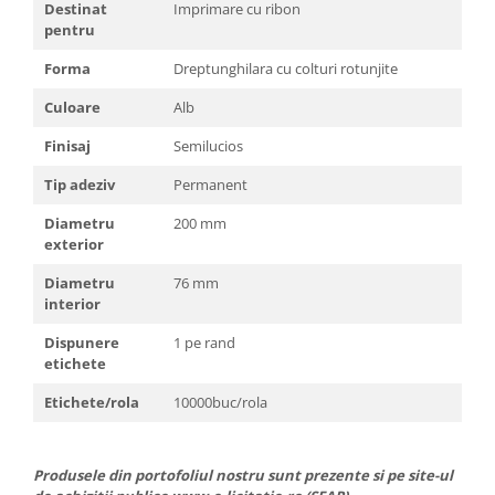
Destinat
Imprimare cu ribon
pentru
Forma
Dreptunghilara cu colturi rotunjite
Culoare
Alb
Finisaj
Semilucios
Tip adeziv
Permanent
Diametru
200 mm
exterior
Diametru
76 mm
interior
Dispunere
1 pe rand
etichete
Etichete/rola
10000buc/rola
Produsele din portofoliul nostru sunt prezente si pe site-ul