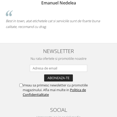
Emanuel Nedelea
Best in town, atat etichetele cat si serviciile sunt de foarte buna
p
calitate, recomand cu drag.
M
d
NEWSLETTER
Nu rata ofertele si promotiile noastre
Vreau sa primesc newsletter cu promotiile
magazinului. Afla mai multe in
Politica de
Confidentialitate
SOCIAL