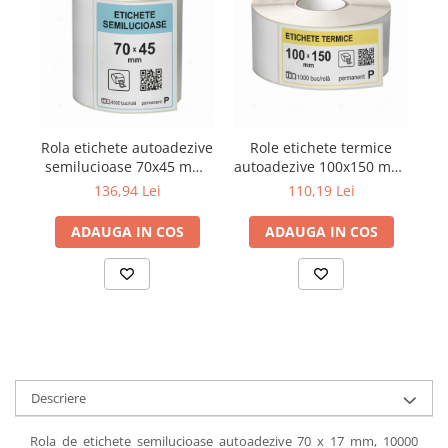
Rola etichete autoadezive
Role etichete termice
semilucioase 70x45 mm,
autoadezive 100x150 mm,
au
adeziv permanent, 4000
1000 etichete/rola
136,94 Lei
110,19 Lei
etichete/rola
ADAUGA IN COS
ADAUGA IN COS
Descriere
Rola de etichete semilucioase autoadezive 70 x 17 mm, 10000