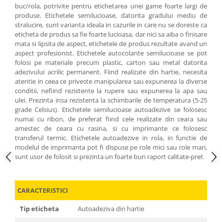
buc/rola, potrivite pentru etichetarea unei game foarte largi de
produse. Etichetele semilucioase, datorita gradului mediu de
stralucire, sunt varianta ideala in cazurile in care nu se doreste ca
eticheta de produs sa fie foarte lucioasa, dar nici sa aiba o finisare
mata si lipsita de aspect, etichetele de produs rezultate avand un
aspect profesionist. Etichetele autocolante semilucioase se pot
folosi pe materiale precum plastic, carton sau metal datorita
adezivului acrilic permanent. Fiind realizate din hartie, necesita
atentie in ceea ce priveste manipularea sau expunerea la diverse
conditii, nefiind rezistente la rupere sau expunerea la apa sau
ulei. Prezinta insa rezistenta la schimbarile de temperatura (5-25
grade Celsius). Etichetele semilucioase autoadezive se folosesc
numai cu ribon, de preferat fiind cele realizate din ceara sau
amestec de ceara cu rasina, si cu imprimante ce folosesc
transferul termic. Etichetele autoadezive in rola, in functie de
modelul de imprimanta pot fi dispuse pe role mici sau role mari,
sunt usor de folosit si prezinta un foarte bun raport calitate-pret.
CARACTERISTICI
Tip eticheta
Autoadeziva din hartie