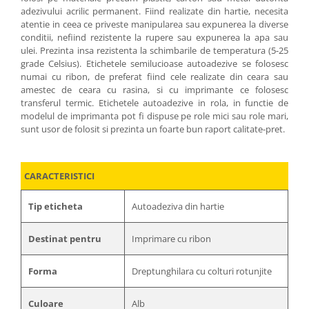
adezivului acrilic permanent. Fiind realizate din hartie, necesita
atentie in ceea ce priveste manipularea sau expunerea la diverse
conditii, nefiind rezistente la rupere sau expunerea la apa sau
ulei. Prezinta insa rezistenta la schimbarile de temperatura (5-25
grade Celsius). Etichetele semilucioase autoadezive se folosesc
numai cu ribon, de preferat fiind cele realizate din ceara sau
amestec de ceara cu rasina, si cu imprimante ce folosesc
transferul termic. Etichetele autoadezive in rola, in functie de
modelul de imprimanta pot fi dispuse pe role mici sau role mari,
sunt usor de folosit si prezinta un foarte bun raport calitate-pret.
CARACTERISTICI
Tip eticheta
Autoadeziva din hartie
Destinat pentru
Imprimare cu ribon
Forma
Dreptunghilara cu colturi rotunjite
Culoare
Alb