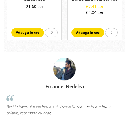
bucati
67,41 Lei
21,60 Lei
64,04 Lei
Adauga in cos
Adauga in cos
Marius Zinveliu
Cea mai tare companie. Ai nevoie de o eticheta? Ei s
e foarte buna
pe toate....chiar si pe cele care inca nu au ajuns pe piat
Mi-as dori sa existe mai multe companii de acest gen (in
deschise) in mediul romanesc de afaceri. Thumbs up! 5S