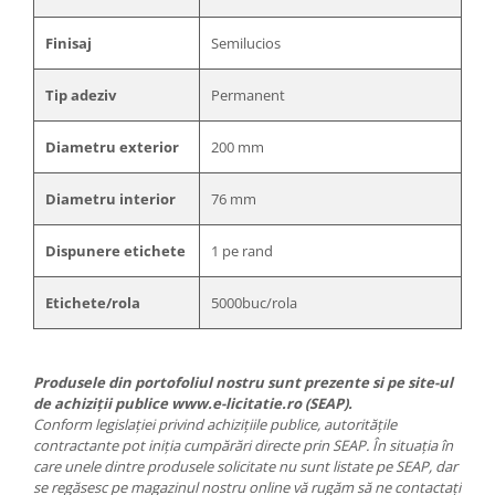
Finisaj
Semilucios
Tip adeziv
Permanent
Diametru exterior
200 mm
Diametru interior
76 mm
Dispunere etichete
1 pe rand
Etichete/rola
5000buc/rola
Produsele din portofoliul nostru sunt prezente si pe site-ul
de achiziții publice www.e-licitatie.ro (SEAP).
Conform legislației privind achizițiile publice, autoritățile
contractante pot iniția cumpărări directe prin SEAP. În situația în
care unele dintre produsele solicitate nu sunt listate pe SEAP, dar
se regăsesc pe magazinul nostru online vă rugăm să ne contactați