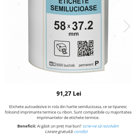
Plicuri cu bule
Plicuri ecommerce
Pungi si sacose
Pungi curierat
Pungi coloane de aer
Pungi hartie
Pungi ziplock cu fermoar
Tuburi de carton
Separatoare carton si coltare
91,27 Lei
Etichete autoadezive in rola din hartie semilucioasa, ce se tiparesc
folosind imprimante termice cu ribon. Sunt compatibile cu majoritatea
imprimantelor de etichete termice.
Beneficii:
Ai găsit un preț mai bun?
scrie-ne să rezolvăm
Livrare gratuită:
condi
ții