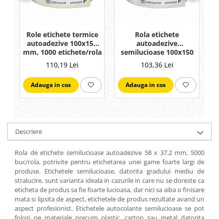
Role etichete termice
Rola etichete
autoadezive 100x150
autoadezive
mm, 1000 etichete/rola
semilucioase 100x150
m
mm, adeziv
110,19 Lei
103,36 Lei
permanent, 1000
etichete/rola
Adauga in cos
Adauga in cos
Descriere
Rola de etichete semilucioase autoadezive 58 x 37.2 mm, 5000
buc/rola, potrivite pentru etichetarea unei game foarte largi de
produse. Etichetele semilucioase, datorita gradului mediu de
stralucire, sunt varianta ideala in cazurile in care nu se doreste ca
eticheta de produs sa fie foarte lucioasa, dar nici sa aiba o finisare
mata si lipsita de aspect, etichetele de produs rezultate avand un
aspect profesionist. Etichetele autocolante semilucioase se pot
folosi pe materiale precum plastic, carton sau metal datorita