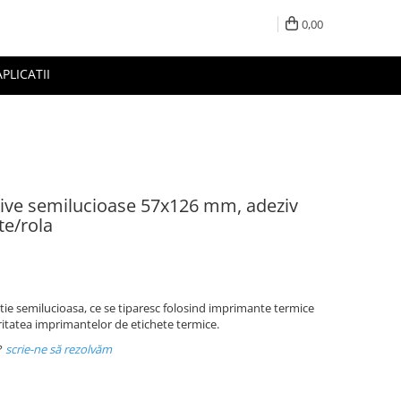
0,00
APLICATII
zive semilucioase 57x126 mm, adeziv
te/rola
rtie semilucioasa, ce se tiparesc folosind imprimante termice
ritatea imprimantelor de etichete termice.
?
scrie-ne să rezolvăm