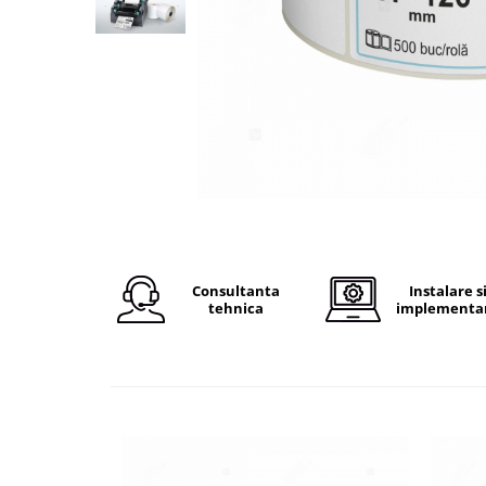
Plicuri de carton
Plicuri cu bule
Plicuri ecommerce
Pungi si sacose
Pungi curierat
Pungi coloane de aer
Pungi hartie
Pungi ziplock cu fermoar
Tuburi de carton
Separatoare carton si coltare
Consultanta
Instalare s
tehnica
implementa