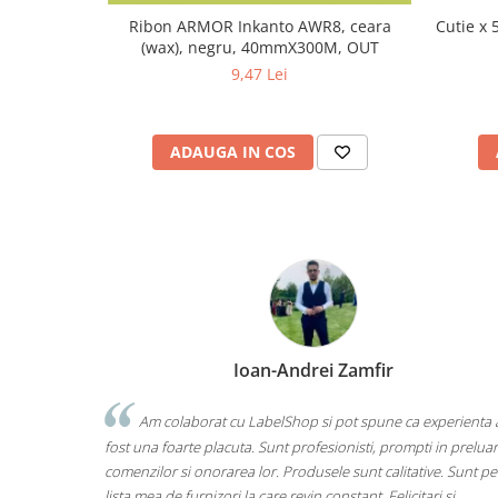
Cutie x 
Ribon ARMOR Inkanto AWR8, ceara
(wax), negru, 40mmX300M, OUT
9,47 Lei
ADAUGA IN COS
Ioan-Andrei Zamfir
Am colaborat cu LabelShop si pot spune ca experienta 
fost una foarte placuta. Sunt profesionisti, prompti in prelua
comenzilor si onorarea lor. Produsele sunt calitative. Sunt pe
lista mea de furnizori la care revin constant. Felicitari si