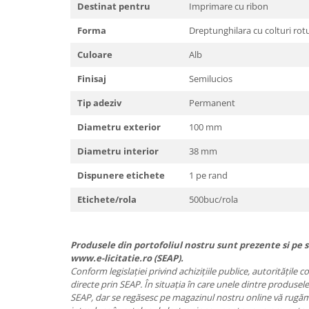
Destinat pentru
Imprimare cu ribon
Forma
Dreptunghilara cu colturi rotu
Culoare
Alb
Finisaj
Semilucios
Tip adeziv
Permanent
Diametru exterior
100 mm
Diametru interior
38 mm
Dispunere etichete
1 pe rand
Etichete/rola
500buc/rola
Produsele din portofoliul nostru sunt prezente si pe si
www.e-licitatie.ro (SEAP).
Conform legislației privind achizițiile publice, autoritățile 
directe prin SEAP. În situația în care unele dintre produsele
SEAP, dar se regăsesc pe magazinul nostru online vă rugăm 