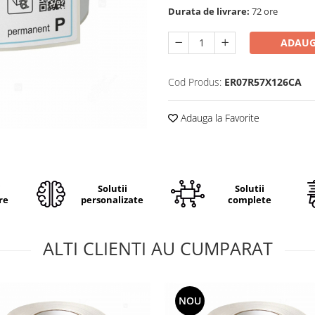
Durata de livrare:
72 ore
ADAUG
Cod Produs:
ER07R57X126CA
Adauga la Favorite
i
Solutii
Solutii
re
personalizate
complete
ALTI CLIENTI AU CUMPARAT
NOU