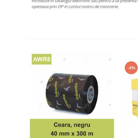
introduce în catalogul electronic sau pentru a va prezenta 
opereaza prin OP in contul nostru de trezorerie.
-4%