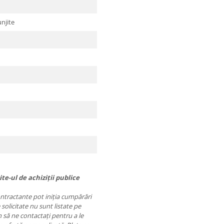
njite
te-ul de achiziții publice
contractante pot iniția cumpărări
 solicitate nu sunt listate pe
să ne contactați pentru a le