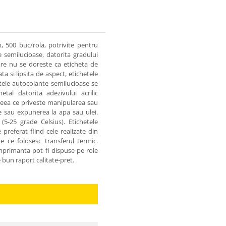
 500 buc/rola, potrivite pentru
 semilucioase, datorita gradului
care nu se doreste ca eticheta de
ta si lipsita de aspect, etichetele
tele autocolante semilucioase se
tal datorita adezivului acrilic
 ceea ce priveste manipularea sau
re sau expunerea la apa sau ulei.
(5-25 grade Celsius). Etichetele
referat fiind cele realizate din
 ce folosesc transferul termic.
imprimanta pot fi dispuse pe role
e bun raport calitate-pret.