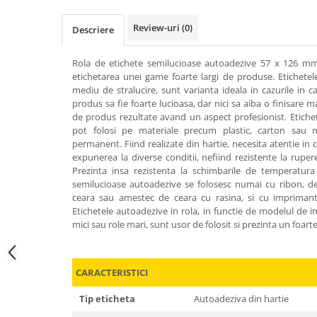
Review-uri
(0)
Descriere
Rola de etichete semilucioase autoadezive 57 x 126 mm,
etichetarea unei game foarte largi de produse. Etichetele
mediu de stralucire, sunt varianta ideala in cazurile in 
produs sa fie foarte lucioasa, dar nici sa aiba o finisare ma
de produs rezultate avand un aspect profesionist. Etiche
pot folosi pe materiale precum plastic, carton sau me
permanent. Fiind realizate din hartie, necesita atentie in
expunerea la diverse conditii, nefiind rezistente la rupe
Prezinta insa rezistenta la schimbarile de temperatura 
semilucioase autoadezive se folosesc numai cu ribon, de p
ceara sau amestec de ceara cu rasina, si cu imprimante
Etichetele autoadezive in rola, in functie de modelul de 
mici sau role mari, sunt usor de folosit si prezinta un foart
CARACTERISTICI
Tip eticheta
Autoadeziva din hartie