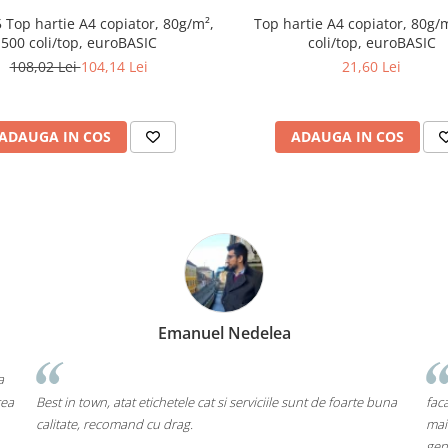
5 Top hartie A4 copiator, 80g/m²,
Top hartie A4 copiator, 80g/
500 coli/top, euroBASIC
coli/top, euroBASIC
108,02 Lei
104,14 Lei
21,60 Lei
ADAUGA IN COS
ADAUGA IN COS
Emanuel Nedelea
a
rea
Best in town, atat etichetele cat si serviciile sunt de foarte buna
faca
calitate, recomand cu drag.
mai
gen