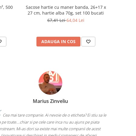
m², 500
Sacose hartie cu maner banda, 26+17 x
Banda ad
27 cm, hartie alba 70g, set 100 bucati
67,41 Lei
64,04 Lei
ADAUGA IN COS
AD
Marius Zinveliu
Cea mai tare companie. Ai nevoie de o eticheta? Ei stiu sa le
 pe toate....chiar si pe cele care inca nu au ajuns pe piata
nstream. Mi-as dori sa existe mai multe companii de acest
 (inovatoare si deschise) in mediul romanesc de afaceri.