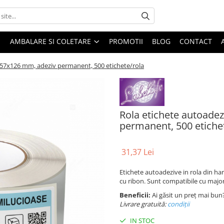
AMBALARE SI COLETARE
PROMOTII
BLOG
CONTACT
 57x126 mm, adeziv permanent, 500 etichete/rola
Rola etichete autoade
permanent, 500 etiche
31,37 Lei
Etichete autoadezive in rola din ha
cu ribon. Sunt compatibile cu majo
Beneficii:
Ai găsit un preț mai bun
Livrare gratuită:
condi
ții
IN STOC