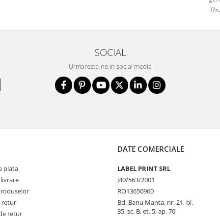
Thu
SOCIAL
Urmareste-ne in social media
DATE COMERCIALE
 plata
LABEL PRINT SRL
livrare
J40/563/2001
produselor
RO13650960
 retur
Bd. Banu Manta, nr. 21, bl.
35, sc. B, et. 5, ap. 70
de retur