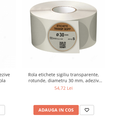
ezive
Rola etichete sigiliu transparente,
Role etich
ola
rotunde, diametru 30 mm, adeziv
100x100 
strong, 8000 etichete/rola
54,72 Lei
ADAUGA IN COS
ADAU