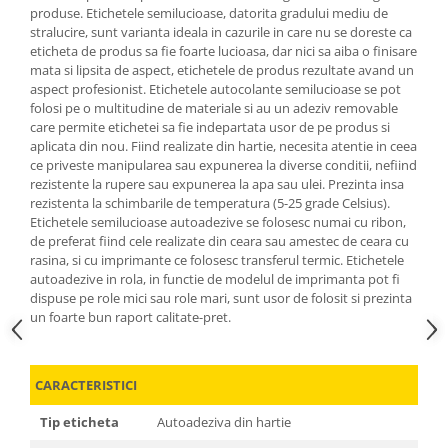
produse. Etichetele semilucioase, datorita gradului mediu de
stralucire, sunt varianta ideala in cazurile in care nu se doreste ca
eticheta de produs sa fie foarte lucioasa, dar nici sa aiba o finisare
mata si lipsita de aspect, etichetele de produs rezultate avand un
aspect profesionist. Etichetele autocolante semilucioase se pot
folosi pe o multitudine de materiale si au un adeziv removable
care permite etichetei sa fie indepartata usor de pe produs si
aplicata din nou. Fiind realizate din hartie, necesita atentie in ceea
ce priveste manipularea sau expunerea la diverse conditii, nefiind
rezistente la rupere sau expunerea la apa sau ulei. Prezinta insa
rezistenta la schimbarile de temperatura (5-25 grade Celsius).
Etichetele semilucioase autoadezive se folosesc numai cu ribon,
de preferat fiind cele realizate din ceara sau amestec de ceara cu
rasina, si cu imprimante ce folosesc transferul termic. Etichetele
autoadezive in rola, in functie de modelul de imprimanta pot fi
dispuse pe role mici sau role mari, sunt usor de folosit si prezinta
un foarte bun raport calitate-pret.
CARACTERISTICI
Tip eticheta
Autoadeziva din hartie