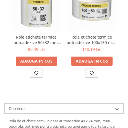
Role etichete termice
Role etichete termice
Ro
autoadezive 50x32 mm,
autoadezive 100x150 mm,
6000 etichete/rola
1000 etichete/rola
m
80,49 Lei
110,19 Lei
ADAUGA IN COS
ADAUGA IN COS
Descriere
Rola de etichete semilucioase autoadezive 40 x 24 mm, 7500
buc/rola, potrivite pentru etichetarea unei game foarte largi de