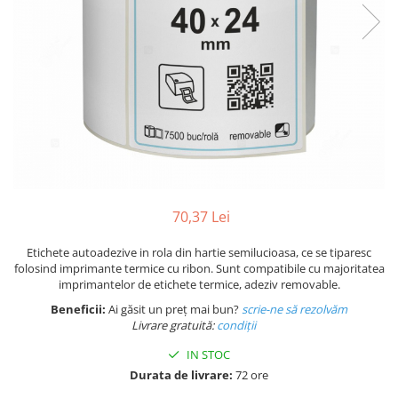
Plicuri de carton
Plicuri cu bule
Plicuri ecommerce
Pungi si sacose
Pungi curierat
Pungi coloane de aer
Pungi hartie
Pungi ziplock cu fermoar
Tuburi de carton
70,37 Lei
Separatoare carton si coltare
Etichete autoadezive in rola din hartie semilucioasa, ce se tiparesc
folosind imprimante termice cu ribon. Sunt compatibile cu majoritatea
imprimantelor de etichete termice, adeziv removable.
Beneficii:
Ai găsit un preț mai bun?
scrie-ne să rezolvăm
Livrare gratuită:
condi
ții
IN STOC
Durata de livrare:
72 ore