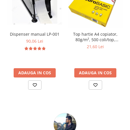
Dispenser manual LP-001
Top hartie A4 copiator,
80g/m², 500 coli/top,
90,06 Lei
euroBASIC
21,60 Lei
ADAUGA IN COS
ADAUGA IN COS