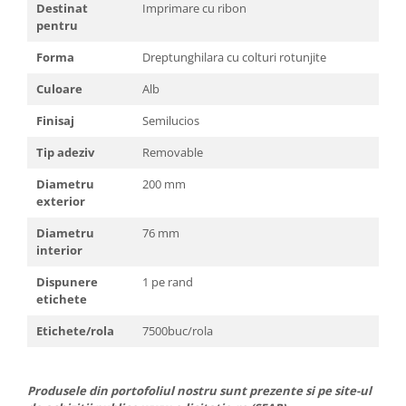
Destinat
Imprimare cu ribon
pentru
Forma
Dreptunghilara cu colturi rotunjite
Culoare
Alb
Finisaj
Semilucios
Tip adeziv
Removable
Diametru
200 mm
exterior
Diametru
76 mm
interior
Dispunere
1 pe rand
etichete
Etichete/rola
7500buc/rola
Produsele din portofoliul nostru sunt prezente si pe site-ul