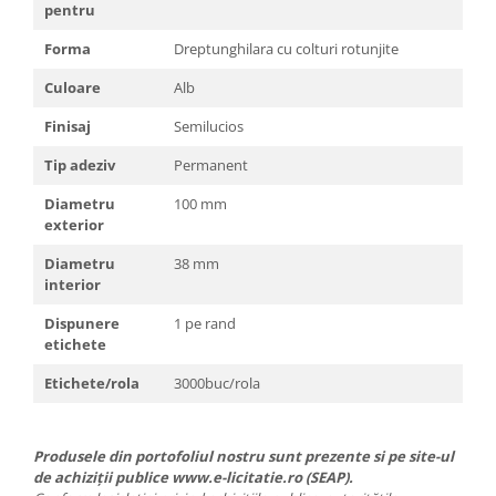
pentru
Forma
Dreptunghilara cu colturi rotunjite
Culoare
Alb
Finisaj
Semilucios
Tip adeziv
Permanent
Diametru
100 mm
exterior
Diametru
38 mm
interior
Dispunere
1 pe rand
etichete
Etichete/rola
3000buc/rola
Produsele din portofoliul nostru sunt prezente si pe site-ul
de achiziții publice www.e-licitatie.ro (SEAP).