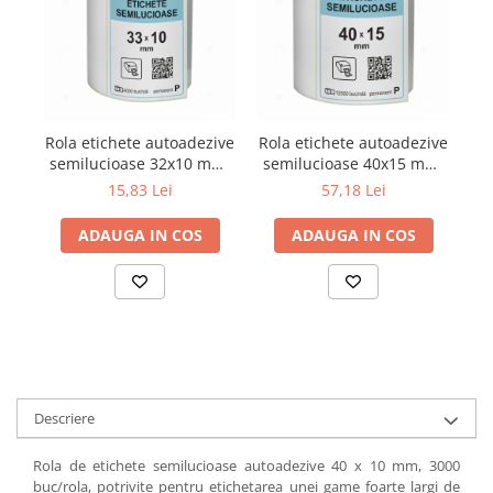
Rola etichete autoadezive
Rola etichete autoadezive
semilucioase 32x10 mm,
semilucioase 40x15 mm,
au
adeziv permanent, 4000
adeziv permanent, 12000
15,83 Lei
57,18 Lei
etichete/rola
etichete/rola
ADAUGA IN COS
ADAUGA IN COS
Descriere
Rola de etichete semilucioase autoadezive 40 x 10 mm, 3000
buc/rola, potrivite pentru etichetarea unei game foarte largi de