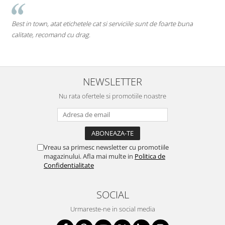
Best in town, atat etichetele cat si serviciile sunt de foarte buna
p
calitate, recomand cu drag.
M
d
NEWSLETTER
Nu rata ofertele si promotiile noastre
Vreau sa primesc newsletter cu promotiile
magazinului. Afla mai multe in
Politica de
Confidentialitate
SOCIAL
Urmareste-ne in social media