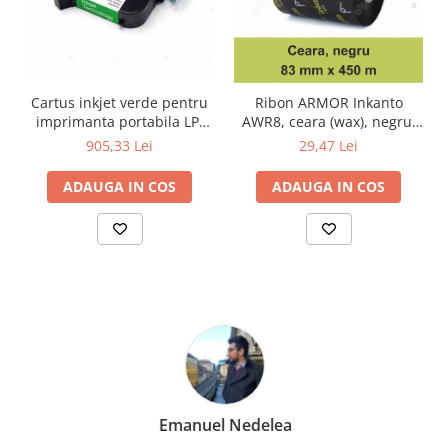
Cartus inkjet verde pentru
Ribon ARMOR Inkanto
imprimanta portabila LP-
AWR8, ceara (wax), negru,
H20
83mmX450M, OUT
905,33 Lei
29,47 Lei
ADAUGA IN COS
ADAUGA IN COS
Emanuel Nedelea