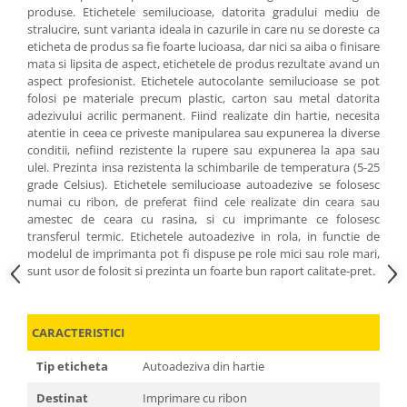
produse. Etichetele semilucioase, datorita gradului mediu de
stralucire, sunt varianta ideala in cazurile in care nu se doreste ca
eticheta de produs sa fie foarte lucioasa, dar nici sa aiba o finisare
mata si lipsita de aspect, etichetele de produs rezultate avand un
aspect profesionist. Etichetele autocolante semilucioase se pot
folosi pe materiale precum plastic, carton sau metal datorita
adezivului acrilic permanent. Fiind realizate din hartie, necesita
atentie in ceea ce priveste manipularea sau expunerea la diverse
conditii, nefiind rezistente la rupere sau expunerea la apa sau
ulei. Prezinta insa rezistenta la schimbarile de temperatura (5-25
grade Celsius). Etichetele semilucioase autoadezive se folosesc
numai cu ribon, de preferat fiind cele realizate din ceara sau
amestec de ceara cu rasina, si cu imprimante ce folosesc
transferul termic. Etichetele autoadezive in rola, in functie de
modelul de imprimanta pot fi dispuse pe role mici sau role mari,
sunt usor de folosit si prezinta un foarte bun raport calitate-pret.
CARACTERISTICI
Tip eticheta
Autoadeziva din hartie
Destinat
Imprimare cu ribon