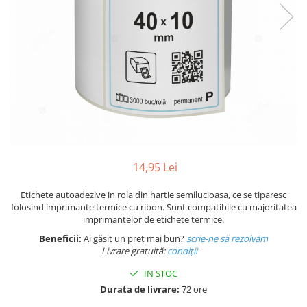
Plicuri de carton
Plicuri cu bule
Plicuri ecommerce
Pungi si sacose
Pungi curierat
Pungi coloane de aer
Pungi hartie
Pungi ziplock cu fermoar
Tuburi de carton
14,95 Lei
Separatoare carton si coltare
Etichete autoadezive in rola din hartie semilucioasa, ce se tiparesc
folosind imprimante termice cu ribon. Sunt compatibile cu majoritatea
imprimantelor de etichete termice.
Beneficii:
Ai găsit un preț mai bun?
scrie-ne să rezolvăm
Livrare gratuită:
condi
ții
IN STOC
Durata de livrare:
72 ore