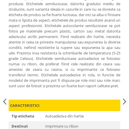
produse. Etichetele semilucioase, datorita gradului mediu de
stralucire, sunt varianta ideala in cazurile in care nu se doreste ca
eticheta de produs sa fie foarte lucioasa, dar nici sa aiba o finisare
mata si lipsita de aspect, etichetele de produs rezultate avand un
aspect profesionist. Etichetele autocolante semilucioase se pot
folosi pe materiale precum plastic, carton sau metal datorita
adezivului acrilic permanent. Fiind realizate din hartie, necesita
atentie in ceea ce priveste manipularea sau expunerea la diverse
conditii, nefiind rezistente la rupere sau expunerea la apa sau
ulei. Prezinta insa rezistenta la schimbarile de temperatura (5-25
grade Celsius). Etichetele semilucioase autoadezive se folosesc
numai cu ribon, de preferat fiind cele realizate din ceara sau
amestec de ceara cu rasina, si cu imprimante ce folosesc
transferul termic. Etichetele autoadezive in rola, in functie de
modelul de imprimanta pot fi dispuse pe role mici sau role mari,
sunt usor de folosit si prezinta un foarte bun raport calitate-pret.
CARACTERISTICI
Tip eticheta
Autoadeziva din hartie
Destinat
Imprimare cu ribon