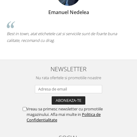
Marius Zinveliu
Cea mai tare companie. Ai nevoie de o eticheta? Ei s
e foarte buna
pe toate....chiar si pe cele care inca nu au ajuns pe piat
Mi-as dori sa existe mai multe companii de acest gen (in
deschise) in mediul romanesc de afaceri. Thumbs up! 5S
NEWSLETTER
Nu rata ofertele si promotiile noastre
Vreau sa primesc newsletter cu promotiile
magazinului. Afla mai multe in
Politica de
Confidentialitate