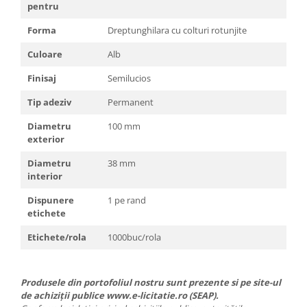
pentru
Forma
Dreptunghilara cu colturi rotunjite
Culoare
Alb
Finisaj
Semilucios
Tip adeziv
Permanent
Diametru
100 mm
exterior
Diametru
38 mm
interior
Dispunere
1 pe rand
etichete
Etichete/rola
1000buc/rola
Produsele din portofoliul nostru sunt prezente si pe site-ul
de achiziții publice www.e-licitatie.ro (SEAP).