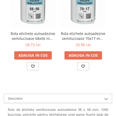
Rola etichete autoadezive
Rola etichete autoadezive
Ro
semilucioase 68x56 mm,
semilucioase 70x17 mm,
se
adeziv permanent, 1000
adeziv permanent, 2000
a
28,73 Lei
20,96 Lei
etichete/rola
etichete/rola
ADAUGA IN COS
ADAUGA IN COS
Descriere
Rola de etichete semilucioase autoadezive 38 x 58 mm, 1000
buc/rola, potrivite pentru etichetarea unei game foarte largi de