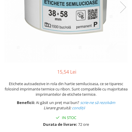
Plicuri de carton
Plicuri cu bule
Plicuri ecommerce
Pungi si sacose
Pungi curierat
Pungi coloane de aer
Pungi hartie
Pungi ziplock cu fermoar
Tuburi de carton
15,54 Lei
Separatoare carton si coltare
Etichete autoadezive in rola din hartie semilucioasa, ce se tiparesc
folosind imprimante termice cu ribon. Sunt compatibile cu majoritatea
imprimantelor de etichete termice.
Beneficii:
Ai găsit un preț mai bun?
scrie-ne să rezolvăm
Livrare gratuită:
condi
ții
IN STOC
Durata de livrare:
72 ore