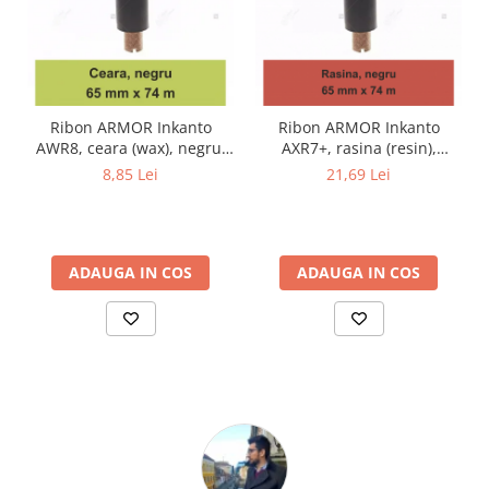
Ribon ARMOR Inkanto
Ribon ARMOR Inkanto
AWR8, ceara (wax), negru,
AXR7+, rasina (resin),
65mmX74M, OUT
negru, 65mmx74M, OUT
8,85 Lei
21,69 Lei
ADAUGA IN COS
ADAUGA IN COS