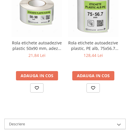
Rola etichete autoadezive
Rola etichete autoadezive
Ro
plastic 50x90 mm, adeziv
plastic, PE alb, 75x56.7
se
permanent, 500
mm, adeziv permanent,
a
21,84 Lei
128,44 Lei
etichete/rola
3000 etichete/rola
ADAUGA IN COS
ADAUGA IN COS
Descriere