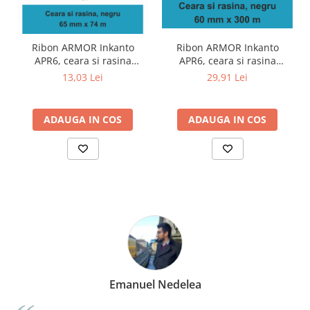
Ribon ARMOR Inkanto
Ribon ARMOR Inkanto
APR6, ceara si rasina
APR6, ceara si rasina
(wax&resin), negru,
(wax&resin), negru,
29,91 Lei
13,03 Lei
60mmx300M, OUT
65mmx74M, OUT
ADAUGA IN COS
ADAUGA IN COS
Emanuel Nedelea
M