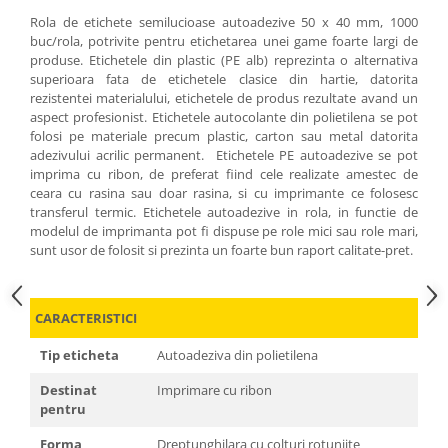
Rola de etichete semilucioase autoadezive 50 x 40 mm, 1000
buc/rola, potrivite pentru etichetarea unei game foarte largi de
produse. Etichetele din plastic (PE alb) reprezinta o alternativa
superioara fata de etichetele clasice din hartie, datorita
rezistentei materialului, etichetele de produs rezultate avand un
aspect profesionist. Etichetele autocolante din polietilena se pot
folosi pe materiale precum plastic, carton sau metal datorita
adezivului acrilic permanent. Etichetele PE autoadezive se pot
imprima cu ribon, de preferat fiind cele realizate amestec de
ceara cu rasina sau doar rasina, si cu imprimante ce folosesc
transferul termic. Etichetele autoadezive in rola, in functie de
modelul de imprimanta pot fi dispuse pe role mici sau role mari,
sunt usor de folosit si prezinta un foarte bun raport calitate-pret.
CARACTERISTICI
Tip eticheta
Autoadeziva din polietilena
Destinat
Imprimare cu ribon
pentru
Forma
Dreptunghilara cu colturi rotunjite