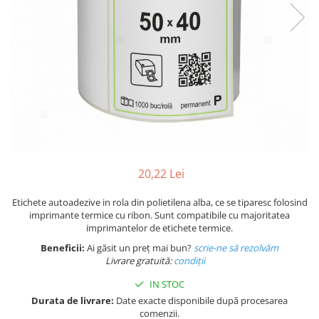
Plicuri de carton
Plicuri cu bule
Plicuri ecommerce
Pungi si sacose
Pungi curierat
Pungi coloane de aer
Pungi hartie
Pungi ziplock cu fermoar
Tuburi de carton
20,22 Lei
Separatoare carton si coltare
Etichete autoadezive in rola din polietilena alba, ce se tiparesc folosind
imprimante termice cu ribon. Sunt compatibile cu majoritatea
imprimantelor de etichete termice.
Beneficii:
Ai găsit un preț mai bun?
scrie-ne să rezolvăm
Livrare gratuită:
condi
ții
IN STOC
Durata de livrare:
Date exacte disponibile după procesarea
comenzii.