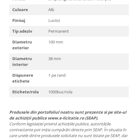
Culoare
Alb
Finisaj
Lucios
Tip adeziv
Permanent
Diametru
100 mm
exterior
Diametru
38 mm
interior
Dispunere
1 pe rand
etichete
Etichete/rola
1000buc/rola
Produsele din portofoliul nostru sunt prezente si pe site-ul
de achiziții publice www.e-licitatie.ro (SEAP).
Conform legislației privind achizițiile publice, autoritățile
contractante pot iniția cumpărări directe prin SEAP. În situația în
care unele dintre produsele solicitate nu sunt listate pe SEAP, dar