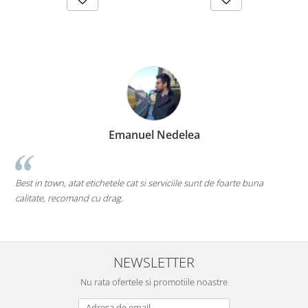
Emanuel Nedelea
Best in town, atat etichetele cat si serviciile sunt de foarte buna
p
calitate, recomand cu drag.
M
d
NEWSLETTER
Nu rata ofertele si promotiile noastre