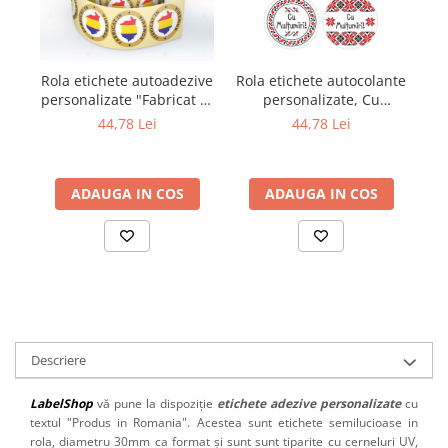
Rola etichete autoadezive
Rola etichete autocolante
Ro
personalizate "Fabricat in
personalizate, Cu
p
Romania", diametru 40
multumiri!, diametru 40
44,78 Lei
44,78 Lei
mm, 1000 buc/rola
mm, 1000 buc/rola
ADAUGA IN COS
ADAUGA IN COS
Descriere
LabelShop
vă pune la dispoziție
etichete adezive personalizate
cu
textul "Produs in Romania". Acestea sunt etichete semilucioase in
rola, diametru 30mm ca format și sunt sunt tiparite cu cerneluri UV,