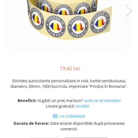
Plicuri de carton
Plicuri cu bule
Plicuri ecommerce
Pungi si sacose
Pungi curierat
Pungi coloane de aer
Pungi hartie
Pungi ziplock cu fermoar
Tuburi de carton
19,42 Lei
Separatoare carton si coltare
Etichete autocolante personalizate in rola, hartie semilucioasa,
diametru 30mm, 1000 buc/rola, imprimate "Produs în Romania".
Beneficii:
Ai găsit un preț mai bun?
scrie-ne să rezolvăm
Livrare gratuită:
condi
ții
LA COMANDA
Durata de livrare:
Date exacte disponibile după procesarea
comenzii.