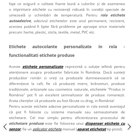
fapt ce asigură o calitate foarte bună a culorilor și de asemenea
o
imprimare etichete
cu rezistență ridicată în condiții speciale de
umezeală și schimbări de temperatură. Pentru
rola etichete
autoadezive
, adezivul etichetelor este unul permanent, rezistent,
acestea putând fi lipite fără probleme pe aproape orice materiale
precum: hartie, plastic, sticla, textile, metal, PVC etc.
Etichete autocolante personalizate in rola -
functionalitati etichete produse
Aceste
etichete personalizate
reprezintă o soluție ieftină pentru
atenționare asupra produselor fabricate în România. Dacă sunteți
producător român si vreți ca produsele dumneavoastră să se
diferențieze la raft, fie că produceți miere, brânzeturi, produse
tradiționale, artizanale sau cosmetice naturale, etichetele "Produs in
România" pot fi un excelent semnalizator de produse romanești.
Arata clienților că produsele au fost făcute cu drag, in România!
Pentru aceste etichete adezive personalizate in rola există avantajul
că pot fi folosite cu sisteme manuale sau semiautomate de
etichetare. Cel mai simplu pentru eficientizarea procesului de
etichetare produse
este fie folosirea unui
dispenser etichete cu
senzor
, fie un
aplicator etichete
manual (
aparat etichetat
tip pistol).