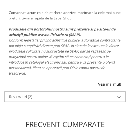
Comandați acum role de etichete adezive imprimate la cele mai bune
preturi. Livrare rapida de la Label Shop!
Produsele din portofoliul nostru sunt prezente si pe site-ul de
achiziții publice www.e-licitatie.ro (SEAP).
Conform legislației privind achizițiile publice, autoritățile contractante
pot iniția cumpărări directe prin SEAP. În situația în care unele dintre
produsele solicitate nu sunt listate pe SEAP, dar se regăsesc pe
magazinul nostru online vă rugăm să ne contactați pentru a le
introduce în catalogul electronic sau pentru a va prezenta o ofertă
personalizată. Plata se operează prin OP in contul nostru de
trezorerie.
Vezi mai mult
Review-uri
(2)
FRECVENT CUMPARATE