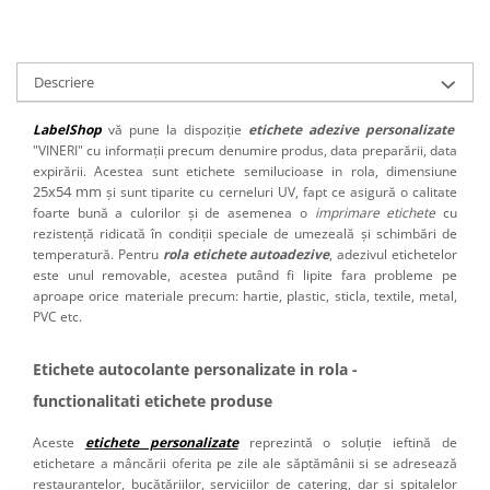
Descriere
LabelShop
vă pune la dispoziție
etichete adezive personalizate
"VINERI" cu informații precum denumire produs, data preparării, data
expirării. Acestea sunt etichete semilucioase in rola, dimensiune
25x54 mm
și sunt tiparite cu cerneluri UV, fapt ce asigură o calitate
foarte bună a culorilor și de asemenea o
imprimare etichete
cu
rezistență ridicată în condiții speciale de umezeală și schimbări de
temperatură. Pentru
rola etichete autoadezive
, adezivul etichetelor
este unul removable, acestea putând fi lipite fara probleme pe
aproape orice materiale precum: hartie, plastic, sticla, textile, metal,
PVC etc.
Etichete autocolante personalizate in rola -
functionalitati etichete produse
Aceste
etichete personalizate
reprezintă o soluție ieftină de
etichetare a mâncării oferita pe zile ale săptămânii si se adresează
restaurantelor, bucătăriilor, serviciilor de catering, dar si spitalelor