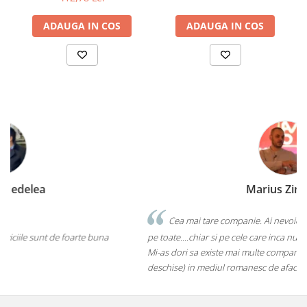
ADAUGA IN COS
ADAUGA IN COS
Marius Zinveliu
Cea mai tare companie. Ai nevoie de o eticheta? Ei stiu sa le faca
pe toate....chiar si pe cele care inca nu au ajuns pe piata mainstream.
Mi-as dori sa existe mai multe companii de acest gen (inovatoare si
deschise) in mediul romanesc de afaceri. Thumbs up! 5Stele