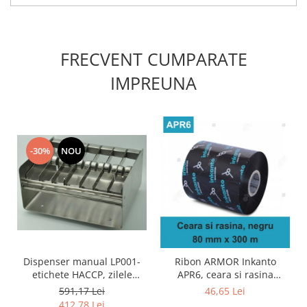
FRECVENT CUMPARATE
IMPREUNA
-30%
NOU
Dispenser manual LP001-
Ribon ARMOR Inkanto
etichete HACCP, zilele
APR6, ceara si rasina
saptamanii
(wax&resin), negru,
591,17 Lei
46,65 Lei
80mmx300M, OUT
412,78 Lei