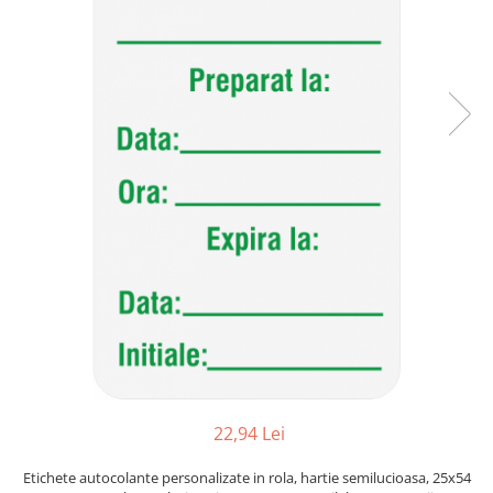
Plicuri de carton
Plicuri cu bule
Plicuri ecommerce
Pungi si sacose
Pungi curierat
Pungi coloane de aer
Pungi hartie
Pungi ziplock cu fermoar
Tuburi de carton
Separatoare carton si coltare
22,94 Lei
Etichete autocolante personalizate in rola, hartie semilucioasa, 25x54