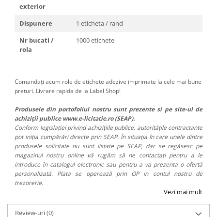
exterior
Dispunere
1 eticheta / rand
Nr bucati /
1000 etichete
rola
Comandați acum role de etichete adezive imprimate la cele mai bune
preturi. Livrare rapida de la Label Shop!
Produsele din portofoliul nostru sunt prezente si pe site-ul de
achiziții publice www.e-licitatie.ro (SEAP).
Conform legislației privind achizițiile publice, autoritățile contractante
pot iniția cumpărări directe prin SEAP. În situația în care unele dintre
produsele solicitate nu sunt listate pe SEAP, dar se regăsesc pe
magazinul nostru online vă rugăm să ne contactați pentru a le
introduce în catalogul electronic sau pentru a va prezenta o ofertă
personalizată. Plata se operează prin OP in contul nostru de
trezorerie.
Vezi mai mult
Review-uri
(0)