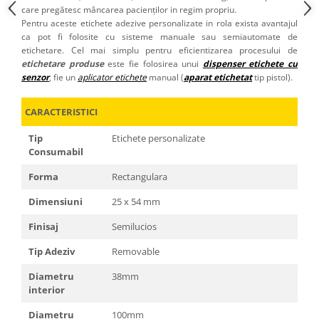
care pregătesc mâncarea pacienților in regim propriu.
Pentru aceste etichete adezive personalizate in rola exista avantajul
ca pot fi folosite cu sisteme manuale sau semiautomate de
etichetare. Cel mai simplu pentru eficientizarea procesului de
etichetare produse
este fie folosirea unui
dispenser etichete cu
senzor
, fie un
aplicator etichete
manual (
aparat etichetat
tip pistol).
CARACTERISTICI
Tip
Etichete personalizate
Consumabil
Forma
Rectangulara
Dimensiuni
25 x 54 mm
Finisaj
Semilucios
Tip Adeziv
Removable
Diametru
38mm
interior
Diametru
100mm