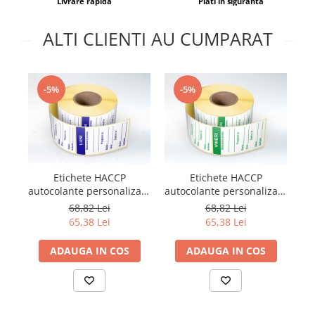
Livrare rapida
Plati in siguranta
ALTI CLIENTI AU CUMPARAT
-5%
-5%
Etichete HACCP
Etichete HACCP
autocolante personalizate
autocolante personalizate
au
Zilele Saptamanii - LUNI,
Zilele Saptamanii -
68,82 Lei
68,82 Lei
1000 buc/rola, set/3 role
VINERI, 1000 buc/rola,
65,38 Lei
65,38 Lei
set/3 role
ADAUGA IN COS
ADAUGA IN COS