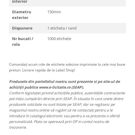
interior
Diametru
150mm
exterior
Dispunere
1 eticheta / rand
Nr bucati /
1000 etichete
rola
Comandați acum role de etichete adezive imprimate la cele mai bune
preturi. Livrare rapida de la Label Shop!
Produsele din portofoliul nostru sunt prezente si pe site-ul de
achiziții publice www.e-licitatie.ro (SEAP).
Conform legislației privind achizițiile publice, autoritățile contractante
pot iniția cumpărări directe prin SEAP. În situația în care unele dintre
produsele solicitate nu sunt listate pe SEAP, dar se regăsesc pe
magazinul nostru online vă rugăm să ne contactați pentru a le
introduce în catalogul electronic sau pentru a va prezenta o ofertă
personalizată. Plata se operează prin OP in contul nostru de
trezorerie.