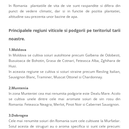
In Romania plantatiile de vita de vie sunt raspandite si difera din
punct de vedere climatic, dar si in functie de pozitia plantatiei,
altitudine sau prezenta unor bazine de apa.
Principalele regiuni viticole si podgorii pe teritoriul tarii
noastre.
1.Moldova
In Moldova se cultiva soiuri autohtone precum Galbena de Odobesti,
Busuioaca de Bohotin, Grasa de Cotnari, Feteasca Alba, Zghihara de
Husi.
In aceasta regiune se cultiva si soiuri straine precum Riesling Italian,
Sauvignon Blanc, Traminer, Muscat Ottonel si Chardonnay.
2.Muntenia
In zona Munteniei cea mai renumita podgorie este Dealu Mare. Acolo
se cultiva unele dintre cele mai aromate soiuri de vin rosu din
Romania: Feteasca Neagra, Merlot, Pinot Noir si Cabernet Sauvignon.
3.Dobrogea
Cele mai renumite soiuri din Romania sunt cele cultivate la Murfatlar.
Soiul acesta de struguri au o aroma specifica si sunt cele precum: