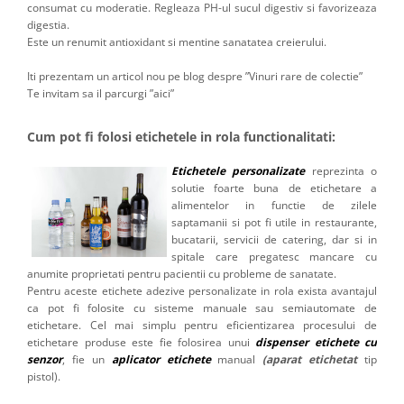
consumat cu moderatie. Regleaza PH-ul sucul digestiv si favorizeaza
digestia.
Este un renumit antioxidant si mentine sanatatea creierului.
Iti prezentam un articol nou pe blog despre ”Vinuri rare de colectie”
Te invitam sa il parcurgi ”aici”
Cum pot fi folosi etichetele in rola functionalitati:
Etichetele personalizate
reprezinta o
solutie foarte buna de etichetare a
alimentelor in functie de zilele
saptamanii si pot fi utile in restaurante,
bucatarii, servicii de catering, dar si in
spitale care pregatesc mancare cu
anumite proprietati pentru pacientii cu probleme de sanatate.
Pentru aceste etichete adezive personalizate in rola exista avantajul
ca pot fi folosite cu sisteme manuale sau semiautomate de
etichetare. Cel mai simplu pentru eficientizarea procesului de
etichetare produse este fie folosirea unui
dispenser etichete cu
senzor
, fie un
aplicator etichete
manual
(aparat etichetat
tip
pistol).