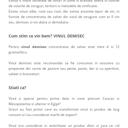
Exista o mare varietate de vinuri in lume si acestea difera in functie
de soiurile de struguri, teritorii si metodele de vinificatie.
Exista vinuri albe, roze sau rosii, dar exista anumite tipuri de vin, in
functie de concentratia de zahar din soiul de strugure cum ar fi vin
sec, demisec si vin dulce si demidulce.
Cum stim ce vin bem? VINUL DEMISEC
Pentru
vinul demisec
concentratia de zahar este intre 4 si 12
grame/litru.
Vinul demisec este recomandat sa fie consumat in asociere cu
preparate din carne de pasare sau peste, paste, dar si cu aperitive,
salate si branzeturi.
Stiati ca?
Vinul a aparut pentru prima data in zone precum Caucaz si
Mesopotamia si ulterior in Egipt?
Grecii au fost primii care au transformat vinul in produs de larg
consum si l-au considerat marfa de export?
Vinul era considerat in antichitate un produs divin si juca un rol