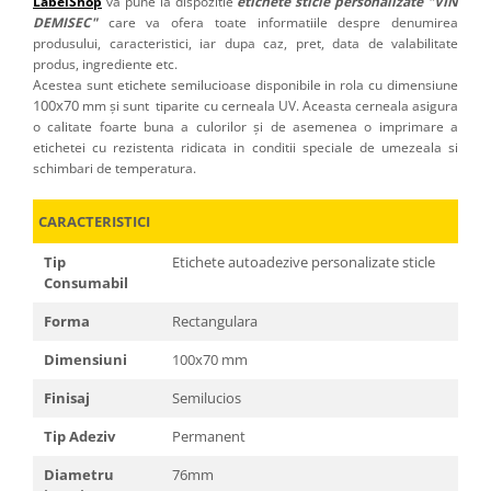
LabelShop
va pune la dispozitie
etichete sticle personalizate "VIN
DEMISEC"
care va ofera toate informatiile despre denumirea
produsului, caracteristici, iar dupa caz, pret, data de valabilitate
produs, ingrediente etc.
Acestea sunt etichete semilucioase disponibile in rola cu dimensiune
100x70
mm și sunt tiparite cu cerneala UV. Aceasta cerneala asigura
o calitate foarte buna a culorilor și de asemenea o imprimare a
etichetei cu rezistenta ridicata in conditii speciale de umezeala si
schimbari de temperatura.
CARACTERISTICI
Tip
Etichete autoadezive personalizate sticle
Consumabil
Forma
Rectangulara
Dimensiuni
100x70 mm
Finisaj
Semilucios
Tip Adeziv
Permanent
Diametru
76mm