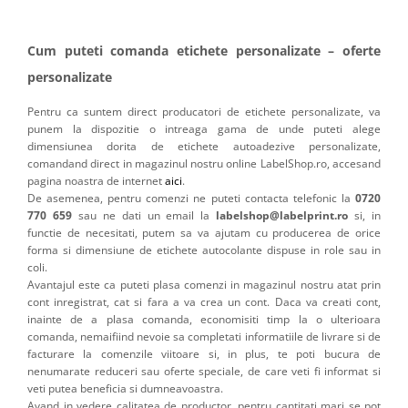
Cum puteti comanda etichete personalizate – oferte
personalizate
Pentru ca suntem direct producatori de etichete personalizate, va
punem la dispozitie o intreaga gama de unde puteti alege
dimensiunea dorita de etichete autoadezive personalizate,
comandand direct in magazinul nostru online LabelShop.ro, accesand
pagina noastra de internet
aici
.
De asemenea, pentru comenzi ne puteti contacta telefonic la
0720
770 659
sau ne dati un email la
labelshop@labelprint.ro
si, in
functie de necesitati, putem sa va ajutam cu producerea de orice
forma si dimensiune de etichete autocolante dispuse in role sau in
coli.
Avantajul este ca puteti plasa comenzi in magazinul nostru atat prin
cont inregistrat, cat si fara a va crea un cont. Daca va creati cont,
inainte de a plasa comanda, economisiti timp la o ulterioara
comanda, nemaifiind nevoie sa completati informatiile de livrare si de
facturare la comenzile viitoare si, in plus, te poti bucura de
nenumarate reduceri sau oferte speciale, de care veti fi informat si
veti putea beneficia si dumneavoastra.
Avand in vedere calitatea de productor, pentru cantitati mari se pot