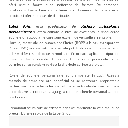
oferi preturi foarte bune indiferent de format. De asmenea,
colaboram foarte bine cu parteneri din domeniul de papetarie si
birotica si oferim preturi de distributie.
Label Print
este
producator de
etichete autocolante
personalizate
si ofera calitate la nivel de excelenta in producerea
etichetelor autocolante care sunt extrem de versatile si rentabile.
Hartiile, materiale de autocolant filmice (BOPP alb sau transparent,
PE sau PVC) si substraturile speciale pot fi utilizate in combinatie cu
adezivi diferiti si adaptate in mod specific oricarei aplicatii si tipuri de
ambalaje. Gama noastra de optiuni de tiparire si personalizare ne
permite sa raspundem perfect la diferitele cerinte ale pietei.
Rolele de etichete personalizate sunt ambalate in cutii. Aceasta
metoda de ambalare are beneficiul ca se pastreaza proprietatile
hartiei sau ale adezivului de etichete autocolante sau etichete
autoadezive si intotdeauna ajung la clienti etichetele personalizate de
cea buna calitate.
Comandați acum role de etichete adezive imprimate la cele mai bune
preturi. Livrare rapida de la Label Shop.