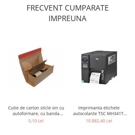
FRECVENT CUMPARATE
IMPREUNA
Cutie de carton sticle vin cu
Imprimanta etichete
autoformare, cu banda
autocolante TSC MH341T,
dublu adeziva, cutii
300DPI, USB, Ethernet,
5,10 Lei
10.882,40 Lei
winebox 75x75x305
Serial