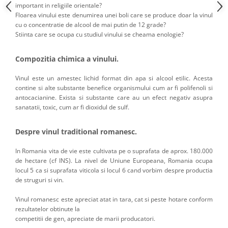
important in religiile orientale?
Floarea vinului este denumirea unei boli care se produce doar la vinul
cu o concentratie de alcool de mai putin de 12 grade?
Stiinta care se ocupa cu studiul vinului se cheama enologie?
Compozitia chimica a vinului.
Vinul este un amestec lichid format din apa si alcool etilic. Acesta
contine si alte substante benefice organismului cum ar fi polifenoli si
antocacianine. Exista si substante care au un efect negativ asupra
sanatatii, toxic, cum ar fi dioxidul de sulf.
Despre vinul traditional romanesc.
In Romania vita de vie este cultivata pe o suprafata de aprox. 180.000
de hectare (cf INS). La nivel de Uniune Europeana, Romania ocupa
locul 5 ca si suprafata viticola si locul 6 cand vorbim despre productia
de struguri si vin.
Vinul romanesc este apreciat atat in tara, cat si peste hotare conform
rezultatelor obtinute la
competitii de gen, apreciate de marii producatori.