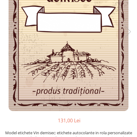
Plicuri de carton
Plicuri cu bule
Plicuri ecommerce
Pungi si sacose
Pungi curierat
Pungi coloane de aer
Pungi hartie
Pungi ziplock cu fermoar
Tuburi de carton
Separatoare carton si coltare
131,00 Lei
Model etichete Vin demisec: etichete autocolante in rola personalizate