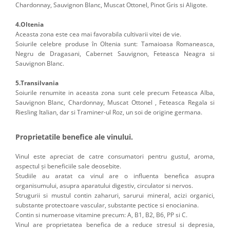
Chardonnay, Sauvignon Blanc, Muscat Ottonel, Pinot Gris si Aligote.
4.Oltenia
Aceasta zona este cea mai favorabila cultivarii vitei de vie.
Soiurile celebre produse în Oltenia sunt: Tamaioasa Romaneasca,
Negru de Dragasani, Cabernet Sauvignon, Feteasca Neagra si
Sauvignon Blanc.
5.Transilvania
Soiurile renumite in aceasta zona sunt cele precum Feteasca Alba,
Sauvignon Blanc, Chardonnay, Muscat Ottonel , Feteasca Regala si
Riesling Italian, dar si Traminer-ul Roz, un soi de origine germana.
Proprietatile benefice ale vinului.
Vinul este apreciat de catre consumatori pentru gustul, aroma,
aspectul și beneficiile sale deosebite.
Studiile au aratat ca vinul are o influenta benefica asupra
organisumului, asupra aparatului digestiv, circulator si nervos.
Strugurii si mustul contin zaharuri, sarurui mineral, acizi organici,
substante protectoare vascular, substante pectice si enocianina.
Contin si numeroase vitamine precum: A, B1, B2, B6, PP si C.
Vinul are proprietatea benefica de a reduce stresul si depresia,