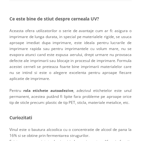
Ce este bine de stiut despre cerneala UV?
Aceasta ofera utilizatorilor o serie de avantaje cum ar fi: asigura o
imprimare de lunga durata, in special pe materialele rigide, se usuca
aproape imediat dupa imprimare, este ideala pentru lucrarile de
imprimare rapida sau pentru imprimantele cu volum mare, nu se
evapora atunci cand este expusa aerului, drept urmare nu provoaca
defecte ale imprimarii sau blocaje in procesul de imprimare. Formula
acestei cerneli se preteaza foarte bine imprimarii materialelor care
nu se intind si este o alegere excelenta pentru aproape fiecare
aplicatie de imprimare.
Pentru
rola etichete autoadezive
, adezivul etichetelor este unul
permanent, acestea putând fi lipite fara probleme pe aproape orice
tip de sticle precum: plastic de tip PET, sticla, materiale metalice, etc.
Curiozitati
Vinul este o bautura alcoolica cu o concentratie de alcool de pana la
16% si se obtine prin fermentarea strugurilor.