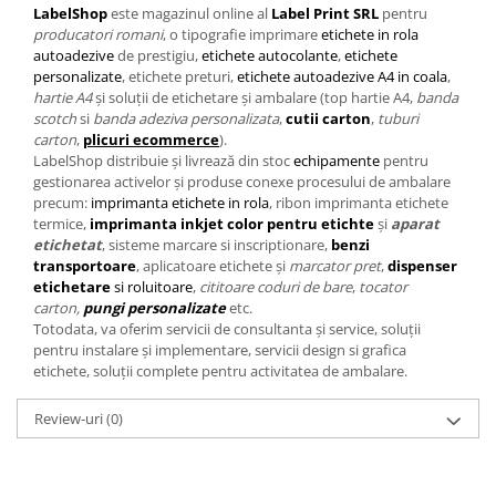
LabelShop
este magazinul online al
Label Print SRL
pentru
producatori romani
, o tipografie imprimare
etichete in rola
autoadezive
de prestigiu,
etichete autocolante
,
etichete
personalizate
, etichete preturi,
etichete autoadezive A4 in coala
,
hartie A4
și soluții de etichetare și ambalare (top hartie A4,
banda
scotch
si
banda adeziva personalizata
,
cutii carton
,
tuburi
carton
,
plicuri ecommerce
).
LabelShop distribuie și livrează din stoc
echipamente
pentru
gestionarea activelor și produse conexe procesului de ambalare
precum:
imprimanta etichete in rola
, ribon imprimanta etichete
termice,
imprimanta
inkjet color pentru etichte
și
aparat
etichetat
, sisteme marcare si inscriptionare,
benzi
transportoare
, aplicatoare etichete și
marcator pret
,
dispenser
etichetare
si roluitoare
,
cititoare coduri de bare
,
tocator
carton,
pungi personalizate
etc.
Totodata, va oferim servicii de consultanta și service, soluții
pentru instalare și implementare, servicii design si grafica
etichete, soluții complete pentru activitatea de ambalare.
Review-uri
(0)