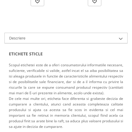
Descriere
ETICHETE STICLE
Scopul etichetei este de a oferi consumatorului informatiile necesare,
suficiente, verificabile si valide, astfel incat el sa aiba posibilitatea sa
isi aleaga produsele in functie de caracteristicile alimentului respectiv
si de posibilitatile sale financiare, dar si de a il informa cu privire la
riscurile la care se expune consumand produsul respectiv (cantitati
mai mari de E-uri prezente in alimente, acolo unde exista).
De cele mai multe ori, eticheta face diferenta si grabeste decizia de
cumparare a clientului, atunci cand aceasta completeaza calitate
produsului si ajuta ca acesta sa fie scos in evidenta si cel mai
important sa fie retinut in memoria clientului, scopul fiind acela ca
produsul finit sa arate bine la raft, sa aduca plus valoare produsului si
sa ajute in decizia de cumparare.