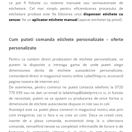
ca pot fi folosite cu sisteme manuale sau semiautomate de
etichetare. Cel mai simplu pentru eficientizarea procesului de
etichetare produse este fie folosirea unui
dispenser etichete cu
senzor
, fie un
aplicator etichete manual
(aparat etichetat tip pistol).
Cum puteti comanda etichete personalizate – oferte
personalizate
Pentru ca suntem direct producatori de etichete personalizate, va
punem la dispozitie o intreaga gama de unde puteti alege
dimensiunea dorita de etichete autoadezive personalizate,
comandand direct in magazinul nostru online LabelShop.ro, accesand
pagina noastra de internet aici.
De asemenea, pentru comenzi ne puteti contacta telefonic la 0720
770 659 sau ne dati un email la labelshop@labelprint.ro si, in functie
de necesitati, putem sa va ajutam cu producerea de orice forma si
dimensiune de etichete autocolante dispuse in role sau in coli.
Avantajul este ca puteti plasa comenzi in magazinul nostru atat prin
cont inregistrat, cat si fara a va crea un cont. Daca va creati cont,
inainte de a plasa comanda, economisiti timp la o ulterioara
comanda, nemaifiind nevoie sa completati informatiile de livrare si de
facturare la comenzile viitoare si, in plus, te poti bucura de