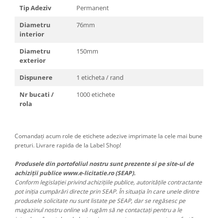
Tip Adeziv
Permanent
Diametru
76mm
interior
Diametru
150mm
exterior
Dispunere
1 eticheta / rand
Nr bucati /
1000 etichete
rola
Comandați acum role de etichete adezive imprimate la cele mai bune
preturi. Livrare rapida de la Label Shop!
Produsele din portofoliul nostru sunt prezente si pe site-ul de
achiziții publice www.e-licitatie.ro (SEAP).
Conform legislației privind achizițiile publice, autoritățile contractante
pot iniția cumpărări directe prin SEAP. În situația în care unele dintre
produsele solicitate nu sunt listate pe SEAP, dar se regăsesc pe
magazinul nostru online vă rugăm să ne contactați pentru a le