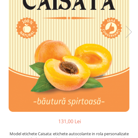
Plicuri de carton
Plicuri cu bule
Plicuri ecommerce
Pungi si sacose
Pungi curierat
Pungi coloane de aer
Pungi hartie
Pungi ziplock cu fermoar
Tuburi de carton
Separatoare carton si coltare
131,00 Lei
Model etichete Caisata: etichete autocolante in rola personalizate