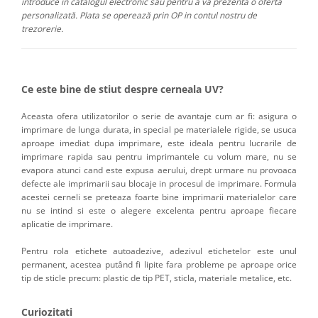
introduce în catalogul electronic sau pentru a va prezenta o ofertă
personalizată. Plata se operează prin OP in contul nostru de
trezorerie.
Ce este bine de stiut despre cerneala UV?
Aceasta ofera utilizatorilor o serie de avantaje cum ar fi: asigura o
imprimare de lunga durata, in special pe materialele rigide, se usuca
aproape imediat dupa imprimare, este ideala pentru lucrarile de
imprimare rapida sau pentru imprimantele cu volum mare, nu se
evapora atunci cand este expusa aerului, drept urmare nu provoaca
defecte ale imprimarii sau blocaje in procesul de imprimare. Formula
acestei cerneli se preteaza foarte bine imprimarii materialelor care
nu se intind si este o alegere excelenta pentru aproape fiecare
aplicatie de imprimare.
Pentru rola etichete autoadezive, adezivul etichetelor este unul
permanent, acestea putând fi lipite fara probleme pe aproape orice
tip de sticle precum: plastic de tip PET, sticla, materiale metalice, etc.
Curiozitati