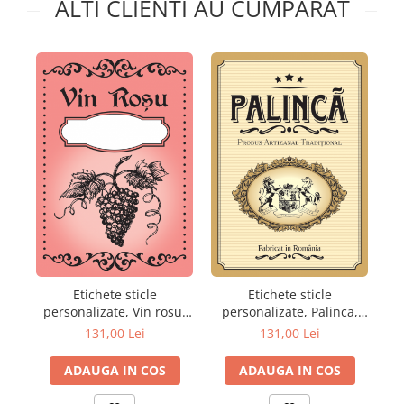
ALTI CLIENTI AU CUMPARAT
Etichete sticle
Etichete sticle
personalizate, Vin rosu,
personalizate, Palinca,
100x70 mm, 1000
100x70 mm, 1000
131,00 Lei
131,00 Lei
buc/rola
buc/rola
ADAUGA IN COS
ADAUGA IN COS