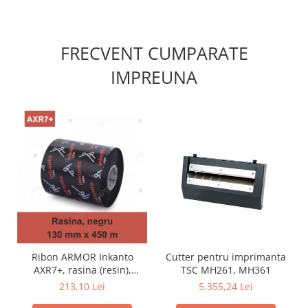
FRECVENT CUMPARATE
IMPREUNA
Cutter pentru imprimanta
Ribon ARMOR Inkanto
TSC MH261, MH361
AXR7+, rasina (resin),
negru, 130mmx450M, OUT
5.355,24 Lei
213,10 Lei