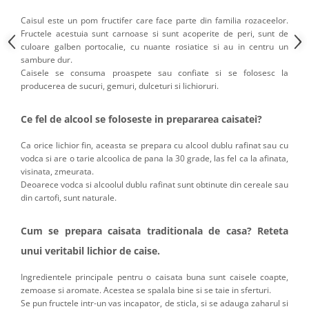
Caisul este un pom fructifer care face parte din familia rozaceelor.
Fructele acestuia sunt carnoase si sunt acoperite de peri, sunt de
culoare galben portocalie, cu nuante rosiatice si au in centru un
sambure dur.
Caisele se consuma proaspete sau confiate si se folosesc la
producerea de sucuri, gemuri, dulceturi si lichioruri.
Ce fel de alcool se foloseste in prepararea caisatei?
Ca orice lichior fin, aceasta se prepara cu alcool dublu rafinat sau cu
vodca si are o tarie alcoolica de pana la 30 grade, las fel ca la afinata,
visinata, zmeurata.
Deoarece vodca si alcoolul dublu rafinat sunt obtinute din cereale sau
din cartofi, sunt naturale.
Cum se prepara caisata traditionala de casa? Reteta
unui veritabil lichior de caise.
Ingredientele principale pentru o caisata buna sunt caisele coapte,
zemoase si aromate. Acestea se spalala bine si se taie in sferturi.
Se pun fructele intr-un vas incapator, de sticla, si se adauga zaharul si