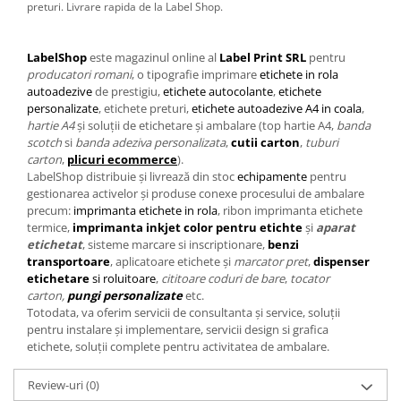
preturi. Livrare rapida de la Label Shop.
LabelShop
este magazinul online al
Label Print SRL
pentru
producatori romani
, o tipografie imprimare
etichete in rola
autoadezive
de prestigiu,
etichete autocolante
,
etichete
personalizate
, etichete preturi,
etichete autoadezive A4 in coala
,
hartie A4
și soluții de etichetare și ambalare (top hartie A4,
banda
scotch
si
banda adeziva personalizata
,
cutii carton
,
tuburi
carton
,
plicuri ecommerce
).
LabelShop distribuie și livrează din stoc
echipamente
pentru
gestionarea activelor și produse conexe procesului de ambalare
precum:
imprimanta etichete in rola
, ribon imprimanta etichete
termice,
imprimanta
inkjet color pentru etichte
și
aparat
etichetat
, sisteme marcare si inscriptionare,
benzi
transportoare
, aplicatoare etichete și
marcator pret
,
dispenser
etichetare
si roluitoare
,
cititoare coduri de bare
,
tocator
carton,
pungi personalizate
etc.
Totodata, va oferim servicii de consultanta și service, soluții
pentru instalare și implementare, servicii design si grafica
etichete, soluții complete pentru activitatea de ambalare.
Review-uri
(0)