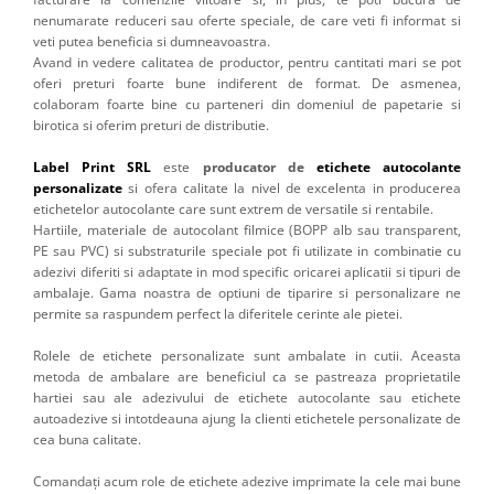
nenumarate reduceri sau oferte speciale, de care veti fi informat si
veti putea beneficia si dumneavoastra.
Avand in vedere calitatea de productor, pentru cantitati mari se pot
oferi preturi foarte bune indiferent de format. De asmenea,
colaboram foarte bine cu parteneri din domeniul de papetarie si
birotica si oferim preturi de distributie.
Label Print SRL
este
producator de
etichete autocolante
personalizate
si ofera calitate la nivel de excelenta in producerea
etichetelor autocolante care sunt extrem de versatile si rentabile.
Hartiile, materiale de autocolant filmice (BOPP alb sau transparent,
PE sau PVC) si substraturile speciale pot fi utilizate in combinatie cu
adezivi diferiti si adaptate in mod specific oricarei aplicatii si tipuri de
ambalaje. Gama noastra de optiuni de tiparire si personalizare ne
permite sa raspundem perfect la diferitele cerinte ale pietei.
Rolele de etichete personalizate sunt ambalate in cutii. Aceasta
metoda de ambalare are beneficiul ca se pastreaza proprietatile
hartiei sau ale adezivului de etichete autocolante sau etichete
autoadezive si intotdeauna ajung la clienti etichetele personalizate de
cea buna calitate.
Comandați acum role de etichete adezive imprimate la cele mai bune