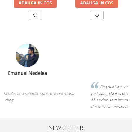
ADAUGA IN COS
ADAUGA IN COS
Marius Zinveliu
Cea mai tare companie. Ai nevoie de o eticheta? Ei stiu sa le faca
pe toate....chiar si pe cele care inca nu au ajuns pe piata mainstream.
Mi-as dori sa existe mai multe companii de acest gen (inovatoare si
deschise) in mediul romanesc de afaceri. Thumbs up! 5Stele
NEWSLETTER