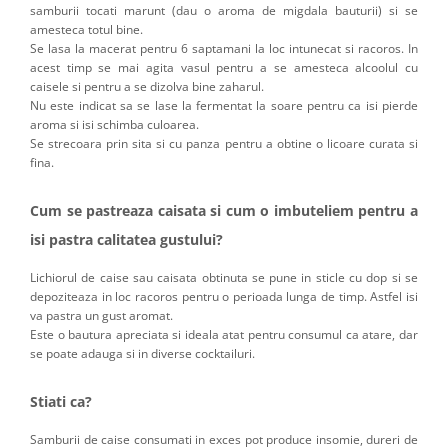
samburii tocati marunt (dau o aroma de migdala bauturii) si se
amesteca totul bine.
Se lasa la macerat pentru 6 saptamani la loc intunecat si racoros. In
acest timp se mai agita vasul pentru a se amesteca alcoolul cu
caisele si pentru a se dizolva bine zaharul.
Nu este indicat sa se lase la fermentat la soare pentru ca isi pierde
aroma si isi schimba culoarea.
Se strecoara prin sita si cu panza pentru a obtine o licoare curata si
fina.
Cum se pastreaza caisata si cum o imbuteliem pentru a
isi pastra calitatea gustului?
Lichiorul de caise sau caisata obtinuta se pune in sticle cu dop si se
depoziteaza in loc racoros pentru o perioada lunga de timp. Astfel isi
va pastra un gust aromat.
Este o bautura apreciata si ideala atat pentru consumul ca atare, dar
se poate adauga si in diverse cocktailuri.
Stiati ca?
Samburii de caise consumati in exces pot produce insomie, dureri de