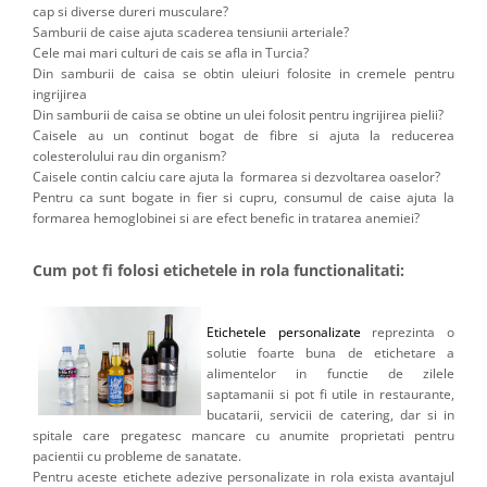
cap si diverse dureri musculare?
Samburii de caise ajuta scaderea tensiunii arteriale?
Cele mai mari culturi de cais se afla in Turcia?
Din samburii de caisa se obtin uleiuri folosite in cremele pentru
ingrijirea
Din samburii de caisa se obtine un ulei folosit pentru ingrijirea pielii?
Caisele au un continut bogat de fibre si ajuta la reducerea
colesterolului rau din organism?
Caisele contin calciu care ajuta la formarea si dezvoltarea oaselor?
Pentru ca sunt bogate in fier si cupru, consumul de caise ajuta la
formarea hemoglobinei si are efect benefic in tratarea anemiei?
Cum pot fi folosi etichetele in rola functionalitati:
Etichetele personalizate
reprezinta o
solutie foarte buna de etichetare a
alimentelor in functie de zilele
saptamanii si pot fi utile in restaurante,
bucatarii, servicii de catering, dar si in
spitale care pregatesc mancare cu anumite proprietati pentru
pacientii cu probleme de sanatate.
Pentru aceste etichete adezive personalizate in rola exista avantajul