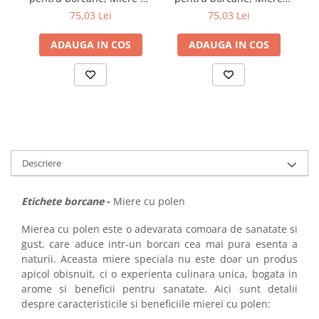
r
salcam, 54x144 mm, 500
poliflora, 54x144 mm, 500
75,03 Lei
75,03 Lei
etichete/rola
etichete/rola
ADAUGA IN COS
ADAUGA IN COS
Descriere
Etichete borcane
-
Miere cu polen
Mierea cu polen este o adevarata comoara de sanatate si
gust, care aduce intr-un borcan cea mai pura esenta a
naturii. Aceasta miere speciala nu este doar un produs
apicol obisnuit, ci o experienta culinara unica, bogata in
arome si beneficii pentru sanatate. Aici sunt detalii
despre caracteristicile si beneficiile mierei cu polen: