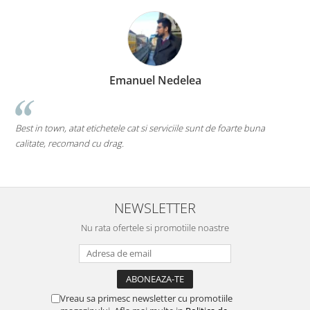
Marius Zinveliu
Cea mai tare companie. Ai nevoie de o eticheta? Ei
 de foarte buna
pe toate....chiar si pe cele care inca nu au ajuns pe pi
Mi-as dori sa existe mai multe companii de acest gen (
deschise) in mediul romanesc de afaceri. Thumbs up! 
NEWSLETTER
Nu rata ofertele si promotiile noastre
Vreau sa primesc newsletter cu promotiile