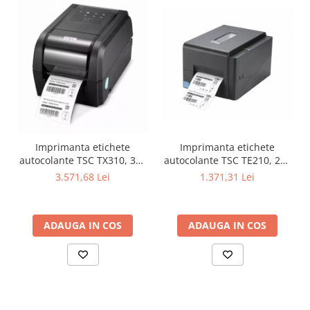
Imprimanta etichete
Imprimanta etichete
autocolante TSC TE210, 203
autocolante TSC TX310, 300
DPI, USB, Ethernet
DPI, USB, Serial, Ethernet
1.371,31 Lei
3.571,68 Lei
ADAUGA IN COS
ADAUGA IN COS