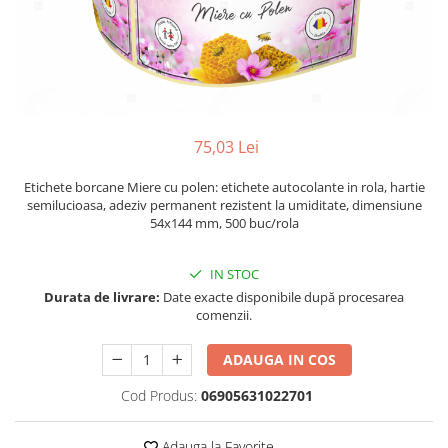
Plicuri de carton
Plicuri cu bule
Plicuri ecommerce
Pungi si sacose
Pungi curierat
Pungi coloane de aer
75,03 Lei
Pungi hartie
Etichete borcane Miere cu polen: etichete autocolante in rola, hartie
Pungi ziplock cu fermoar
semilucioasa, adeziv permanent rezistent la umiditate, dimensiune
Tuburi de carton
54x144 mm, 500 buc/rola
Separatoare carton si coltare
IN STOC
Durata de livrare:
Date exacte disponibile după procesarea
comenzii.
ADAUGA IN COS
Cod Produs:
06905631022701
Adauga la Favorite