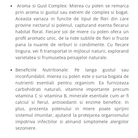
Aroma si Gust Complex: Mierea cu polen se remarca
prin aroma si gustul sau extrem de complex si bogat.
Aceasta variaza in functie de tipul de flori din care
provine nectarul si polenul, capturand esenta fiecarui
habitat floral. Fiecare soi de miere cu polen ofera un
profil aromatic unic, de la note subtile de flori si fructe
pana la nuante de ierburi si condimente. Cu fiecare
lingura, vei fi transportat in mijlocul naturii, explorand
varietatea si frumusetea peisajelor naturale.
Beneficiile Nutritionale: Pe langa gustul sau
inconfundabil, mierea cu polen este o sursa bogata de
nutrienti esentiali pentru organism. Ea furnizeaza
carbohidrati naturali, vitamine importante precum
vitamina C si vitamina B, minerale esentiale cum ar fi
calciul si fierul, antioxidanti si enzime benefice. In
plus, prezenta polenului in miere poate sprijini
sistemul imunitar, ajutand la protejarea organismului
impotriva infectiilor si alinand simptomele alergiilor
sezoniere.