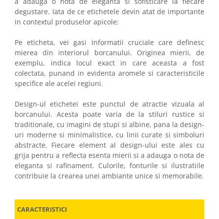
a adauga o nota de eleganta si sofisticare la fiecare
degustare. Iata de ce etichetele devin atat de importante
in contextul produselor apicole:
Pe eticheta, vei gasi informatii cruciale care definesc
mierea din interiorul borcanului. Originea mierii, de
exemplu, indica locul exact in care aceasta a fost
colectata, punand in evidenta aromele si caracteristicile
specifice ale acelei regiuni.
Design-ul etichetei este punctul de atractie vizuala al
borcanului. Acesta poate varia de la stiluri rustice si
traditionale, cu imagini de stupi si albine, pana la design-
uri moderne si minimalistice, cu linii curate si simboluri
abstracte. Fiecare element al design-ului este ales cu
grija pentru a reflecta esenta mierii si a adauga o nota de
eleganta si rafinament. Culorile, fonturile si ilustratiile
contribuie la crearea unei ambiante unice si memorabile.
CARACTERISTICI