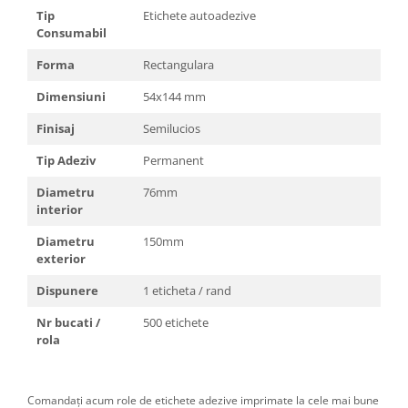
Tip
Etichete autoadezive
Consumabil
Forma
Rectangulara
Dimensiuni
54x144 mm
Finisaj
Semilucios
Tip Adeziv
Permanent
Diametru
76mm
interior
Diametru
150mm
exterior
Dispunere
1 eticheta / rand
Nr bucati /
500 etichete
rola
Comandați acum role de etichete adezive imprimate la cele mai bune