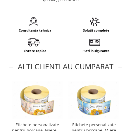
Consultanta tehnica
Solutii complete
Livrare rapida
Plati in siguranta
ALTI CLIENTI AU CUMPARAT
E
Etichete personalizate
Etichete personalizate
pe
pentru borcane, Miere de
pentru borcane, Miere