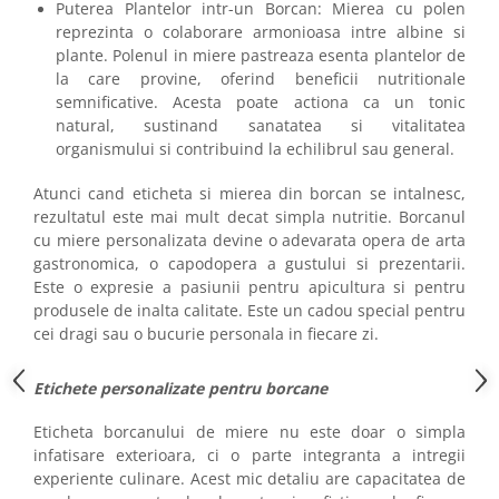
Puterea Plantelor intr-un Borcan: Mierea cu polen
reprezinta o colaborare armonioasa intre albine si
plante. Polenul in miere pastreaza esenta plantelor de
la care provine, oferind beneficii nutritionale
semnificative. Acesta poate actiona ca un tonic
natural, sustinand sanatatea si vitalitatea
organismului si contribuind la echilibrul sau general.
Atunci cand eticheta si mierea din borcan se intalnesc,
rezultatul este mai mult decat simpla nutritie. Borcanul
cu miere personalizata devine o adevarata opera de arta
gastronomica, o capodopera a gustului si prezentarii.
Este o expresie a pasiunii pentru apicultura si pentru
produsele de inalta calitate. Este un cadou special pentru
cei dragi sau o bucurie personala in fiecare zi.
Etichete personalizate pentru borcane
Eticheta borcanului de miere nu este doar o simpla
infatisare exterioara, ci o parte integranta a intregii
experiente culinare. Acest mic detaliu are capacitatea de