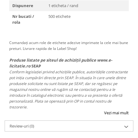
Dispunere
1 eticheta / rand
Nr bucati /
500 etichete
rola
Comandați acum role de etichete adezive imprimate la cele mai bune
preturi. Livrare rapida de la Label Shop!
Produse listate pe siteul de achiziții publice www.e-
licitatie.ro
SEAP
Conform legislației privind achizițiile publice, autoritățile contractante
pot iniția cumpărări directe prin SEAP. În situația în care unele dintre
produsele solicitate nu sunt listate pe SEAP, dar se regăsesc pe
magazinul nostru online vă rugăm să ne contactați pentru a le
introduce în catalogul electronic sau pentru a va prezenta o ofertă
personalizată. Plata se operează prin OP in contul nostru de
trezorerie.
Vezi mai mult
Review-uri
(0)