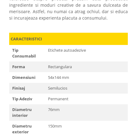
ingrediente si moduri creative de a savura dulceata de
merisoare. Astfel, nu numai ca atrag ochiul, dar si educa
si incurajeaza experienta placuta a consumului.
CARACTERISTICI
Tip
Etichete autoadezive
Consumabil
Forma
Rectangulara
Dimensiuni
54x144 mm
Finisaj
Semilucios
Tip Adeziv
Permanent
Diametru
76mm
interior
Diametru
150mm
exterior