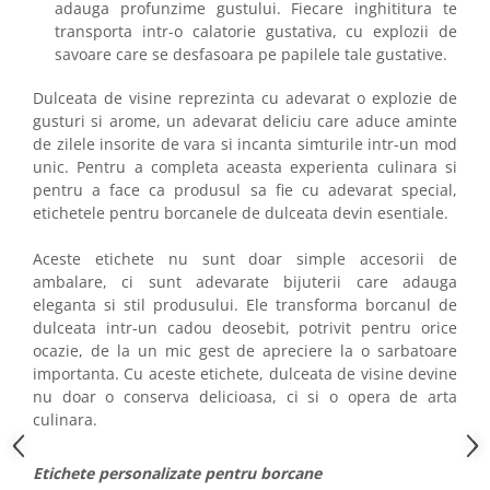
adauga profunzime gustului. Fiecare inghititura te
transporta intr-o calatorie gustativa, cu explozii de
savoare care se desfasoara pe papilele tale gustative.
Dulceata de visine reprezinta cu adevarat o explozie de
gusturi si arome, un adevarat deliciu care aduce aminte
de zilele insorite de vara si incanta simturile intr-un mod
unic. Pentru a completa aceasta experienta culinara si
pentru a face ca produsul sa fie cu adevarat special,
etichetele pentru borcanele de dulceata devin esentiale.
Aceste etichete nu sunt doar simple accesorii de
ambalare, ci sunt adevarate bijuterii care adauga
eleganta si stil produsului. Ele transforma borcanul de
dulceata intr-un cadou deosebit, potrivit pentru orice
ocazie, de la un mic gest de apreciere la o sarbatoare
importanta. Cu aceste etichete, dulceata de visine devine
nu doar o conserva delicioasa, ci si o opera de arta
culinara.
Etichete personalizate pentru borcane