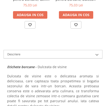
p
caise, 54x144 mm, 500
afine, 54x144 mm, 500
75,03 Lei
75,03 Lei
etichete/rola
etichete/rola
ADAUGA IN COS
ADAUGA IN COS
Descriere
Etichete borcane
-
Dulceata de visine
Dulceata de visine este o delicatesa aromata si
delicioasa, care capteaza toata prospetimea si bogatia
sezonului de vara intr-un borcan. Aceasta pretioasa
conserva este o adevarata arta culinara, ce transforma
colectia de visine zemoase intr-o comoara gustativa care
poate fi savurata pe tot parcursul anului. Iata cateva
detalii pentru dulceata de visine: