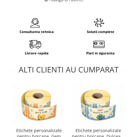
Consultanta tehnica
Solutii complete
Livrare rapida
Plati in siguranta
ALTI CLIENTI AU CUMPARAT
E
Etichete personalizate
Etichete personalizate
pentru borcane, Gem
pentru borcane, Dulceata