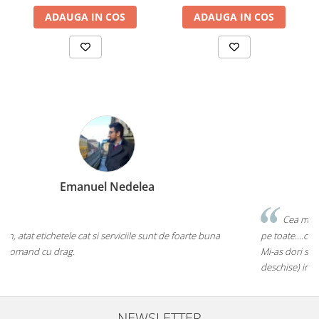
ADAUGA IN COS
ADAUGA IN COS
Marius Zinveliu
Cea mai tare companie. Ai nevoie de o eticheta? Ei stiu sa le faca
pe toate....chiar si pe cele care inca nu au ajuns pe piata mainstream.
Mi-as dori sa existe mai multe companii de acest gen (inovatoare si
deschise) in mediul romanesc de afaceri. Thumbs up! 5Stele
NEWSLETTER