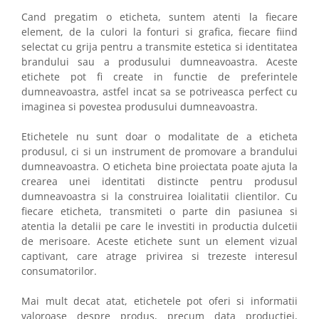
Cand pregatim o eticheta, suntem atenti la fiecare
element, de la culori la fonturi si grafica, fiecare fiind
selectat cu grija pentru a transmite estetica si identitatea
brandului sau a produsului dumneavoastra. Aceste
etichete pot fi create in functie de preferintele
dumneavoastra, astfel incat sa se potriveasca perfect cu
imaginea si povestea produsului dumneavoastra.
Etichetele nu sunt doar o modalitate de a eticheta
produsul, ci si un instrument de promovare a brandului
dumneavoastra. O eticheta bine proiectata poate ajuta la
crearea unei identitati distincte pentru produsul
dumneavoastra si la construirea loialitatii clientilor. Cu
fiecare eticheta, transmiteti o parte din pasiunea si
atentia la detalii pe care le investiti in productia dulcetii
de merisoare. Aceste etichete sunt un element vizual
captivant, care atrage privirea si trezeste interesul
consumatorilor.
Mai mult decat atat, etichetele pot oferi si informatii
valoroase despre produs, precum data productiei,