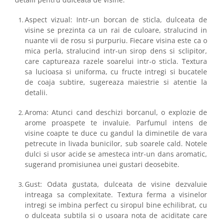
Aspect vizual: Intr-un borcan de sticla, dulceata de
visine se prezinta ca un rai de culoare, stralucind in
nuante vii de rosu si purpuriu. Fiecare visina este ca o
mica perla, stralucind intr-un sirop dens si sclipitor,
care captureaza razele soarelui intr-o sticla. Textura
sa lucioasa si uniforma, cu fructe intregi si bucatele
de coaja subtire, sugereaza maiestrie si atentie la
detalii.
Aroma: Atunci cand deschizi borcanul, o explozie de
arome proaspete te invaluie. Parfumul intens de
visine coapte te duce cu gandul la diminetile de vara
petrecute in livada bunicilor, sub soarele cald. Notele
dulci si usor acide se amesteca intr-un dans aromatic,
sugerand promisiunea unei gustari deosebite.
Gust: Odata gustata, dulceata de visine dezvaluie
intreaga sa complexitate. Textura ferma a visinelor
intregi se imbina perfect cu siropul bine echilibrat, cu
o dulceata subtila si o usoara nota de aciditate care