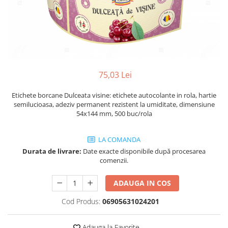
Plicuri de carton
Plicuri cu bule
Plicuri ecommerce
Pungi si sacose
Pungi curierat
Pungi coloane de aer
75,03 Lei
Pungi hartie
Etichete borcane Dulceata visine: etichete autocolante in rola, hartie
Pungi ziplock cu fermoar
semilucioasa, adeziv permanent rezistent la umiditate, dimensiune
Tuburi de carton
54x144 mm, 500 buc/rola
Separatoare carton si coltare
LA COMANDA
Durata de livrare:
Date exacte disponibile după procesarea
comenzii.
ADAUGA IN COS
Cod Produs:
06905631024201
Adauga la Favorite