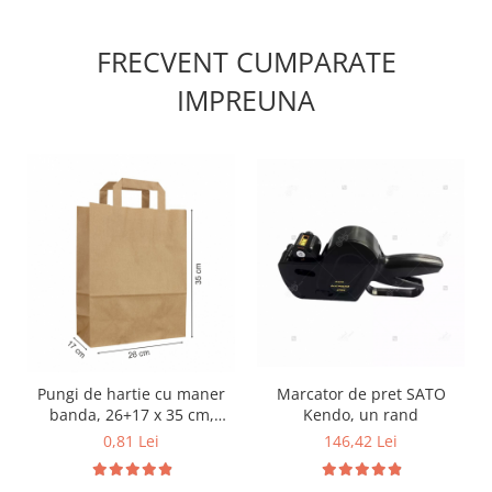
FRECVENT CUMPARATE
IMPREUNA
Marcator de pret SATO
Pungi de hartie cu maner
Kendo, un rand
banda, 26+17 x 35 cm,
hartie natur 80g
146,42 Lei
0,81 Lei