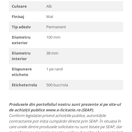
Culoare
Alb
Finisaj
Mat
Tip adeziv
Permanent
Diametru
100 mm
exterior
Diametru
38 mm
interior
Dispunere
1 pe rand
etichete
Etichete/rola
500 buc/rola
Produsele din portofoliul nostru sunt prezente si pe site-ul
de achiziții publice www.e-licitatie.ro (SEAP).
Conform legislației privind achizițiile publice, autoritățile
contractante pot iniția cumpărări directe prin SEAP. În situația în
care unele dintre produsele solicitate nu sunt listate pe SEAP, dar