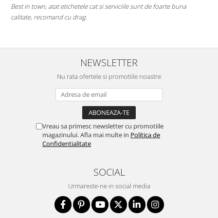
Best in town, atat etichetele cat si serviciile sunt de foarte buna
p
calitate, recomand cu drag.
M
d
NEWSLETTER
Nu rata ofertele si promotiile noastre
Vreau sa primesc newsletter cu promotiile
magazinului. Afla mai multe in
Politica de
Confidentialitate
SOCIAL
Urmareste-ne in social media