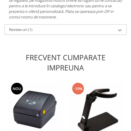
se regăsesc pe magazinul nostru online vă rugăm să ne contactați
pentru a le introduce în catalogul electronic sau pentru a va
prezenta o ofertă personalizată. Plata se opereaza prin OP in
contul nostru de trezorerie.
Review-uri
(1)
FRECVENT CUMPARATE
IMPREUNA
NOU
-10%