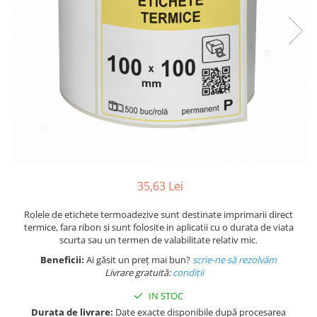
Plicuri de carton
Plicuri cu bule
Plicuri ecommerce
Pungi si sacose
Pungi curierat
Pungi coloane de aer
Pungi hartie
Pungi ziplock cu fermoar
Tuburi de carton
Separatoare carton si coltare
35,63 Lei
Rolele de etichete termoadezive sunt destinate imprimarii direct
termice, fara ribon si sunt folosite in aplicatii cu o durata de viata
scurta sau un termen de valabilitate relativ mic.
Beneficii:
Ai găsit un preț mai bun?
scrie-ne să rezolvăm
Livrare gratuită:
condi
ții
IN STOC
Durata de livrare:
Date exacte disponibile după procesarea