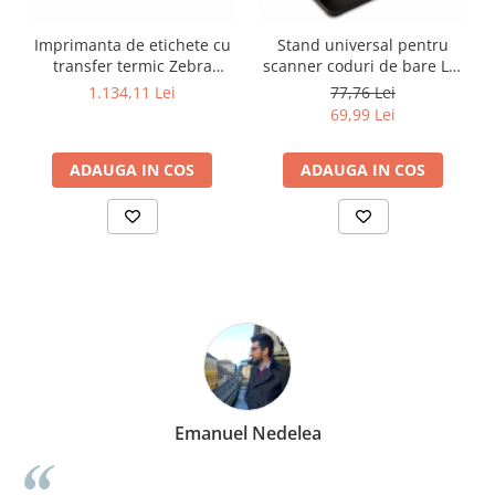
Imprimanta de etichete cu
Stand universal pentru
transfer termic Zebra
scanner coduri de bare LP-
ZD220, USB, 203DP
S01, negru
1.134,11 Lei
77,76 Lei
69,99 Lei
ADAUGA IN COS
ADAUGA IN COS
Emanuel Nedelea