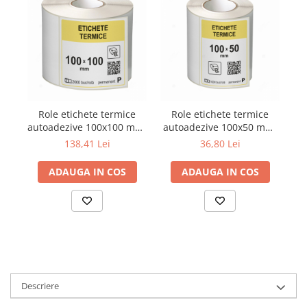
Role etichete termice
Role etichete termice
autoadezive 100x100 mm,
autoadezive 100x50 mm,
au
2000 etichete/rola
1000 etichete/rola
138,41 Lei
36,80 Lei
ADAUGA IN COS
ADAUGA IN COS
Descriere