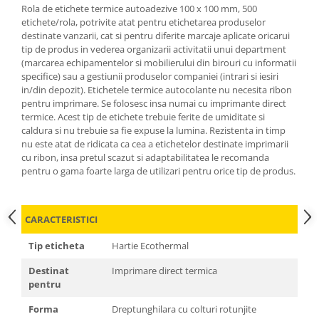
Rola de etichete termice autoadezive 100 x 100 mm, 500
etichete/rola, potrivite atat pentru etichetarea produselor
destinate vanzarii, cat si pentru diferite marcaje aplicate oricarui
tip de produs in vederea organizarii activitatii unui department
(marcarea echipamentelor si mobilierului din birouri cu informatii
specifice) sau a gestiunii produselor companiei (intrari si iesiri
in/din depozit). Etichetele termice autocolante nu necesita ribon
pentru imprimare. Se folosesc insa numai cu imprimante direct
termice. Acest tip de etichete trebuie ferite de umiditate si
caldura si nu trebuie sa fie expuse la lumina. Rezistenta in timp
nu este atat de ridicata ca cea a etichetelor destinate imprimarii
cu ribon, insa pretul scazut si adaptabilitatea le recomanda
pentru o gama foarte larga de utilizari pentru orice tip de produs.
CARACTERISTICI
Tip eticheta
Hartie Ecothermal
Destinat
Imprimare direct termica
pentru
Forma
Dreptunghilara cu colturi rotunjite