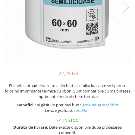
Plicuri de carton
Plicuri cu bule
Plicuri ecommerce
Pungi si sacose
Pungi curierat
Pungi coloane de aer
Pungi hartie
Pungi ziplock cu fermoar
Tuburi de carton
22,28 Lei
Separatoare carton si coltare
Etichete autoadezive in rola din hartie semilucioasa, ce se tiparesc
folosind imprimante termice cu ribon. Sunt compatibile cu majoritatea
imprimantelor de etichete termice.
Beneficii:
Ai găsit un preț mai bun?
scrie-ne să rezolvăm
Livrare gratuită:
condi
ții
IN STOC
Durata de livrare:
Date exacte disponibile după procesarea
comenzii.