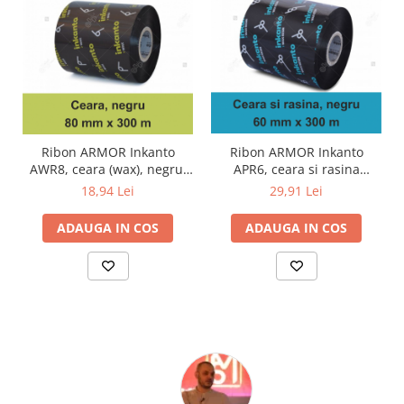
Ribon ARMOR Inkanto
Ribon ARMOR Inkanto
AWR8, ceara (wax), negru,
APR6, ceara si rasina
80mmX300M, OUT
(wax&resin), negru,
18,94 Lei
29,91 Lei
60mmx300M, OUT
ADAUGA IN COS
ADAUGA IN COS