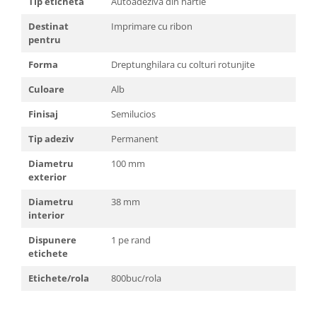
Tip eticheta
Autoadeziva din hartie
Destinat
Imprimare cu ribon
pentru
Forma
Dreptunghilara cu colturi rotunjite
Culoare
Alb
Finisaj
Semilucios
Tip adeziv
Permanent
Diametru
100 mm
exterior
Diametru
38 mm
interior
Dispunere
1 pe rand
etichete
Etichete/rola
800buc/rola