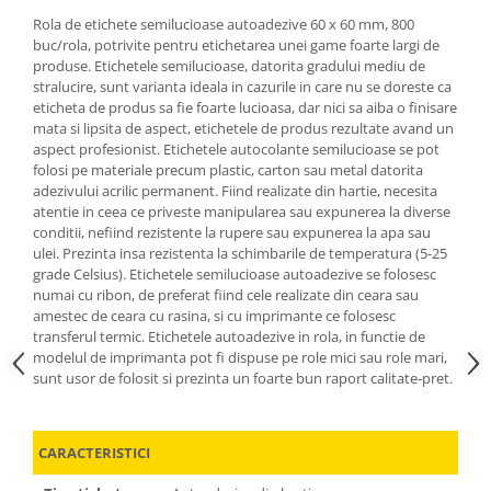
Rola de etichete semilucioase autoadezive 60 x 60 mm, 800
buc/rola, potrivite pentru etichetarea unei game foarte largi de
produse. Etichetele semilucioase, datorita gradului mediu de
stralucire, sunt varianta ideala in cazurile in care nu se doreste ca
eticheta de produs sa fie foarte lucioasa, dar nici sa aiba o finisare
mata si lipsita de aspect, etichetele de produs rezultate avand un
aspect profesionist. Etichetele autocolante semilucioase se pot
folosi pe materiale precum plastic, carton sau metal datorita
adezivului acrilic permanent. Fiind realizate din hartie, necesita
atentie in ceea ce priveste manipularea sau expunerea la diverse
conditii, nefiind rezistente la rupere sau expunerea la apa sau
ulei. Prezinta insa rezistenta la schimbarile de temperatura (5-25
grade Celsius). Etichetele semilucioase autoadezive se folosesc
numai cu ribon, de preferat fiind cele realizate din ceara sau
amestec de ceara cu rasina, si cu imprimante ce folosesc
transferul termic. Etichetele autoadezive in rola, in functie de
modelul de imprimanta pot fi dispuse pe role mici sau role mari,
sunt usor de folosit si prezinta un foarte bun raport calitate-pret.
CARACTERISTICI