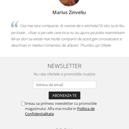
Andrei Zamfir
Emanuel
p si pot spune ca experienta a fost
sionisti, prompti in preluarea
Best in town, atat etichetele cat si 
odusele sunt calitative. Sunt pe lista
calitate, recomand cu drag.
constant. Felicitari si multumesc!
NEWSLETTER
Nu rata ofertele si promotiile noastre
Vreau sa primesc newsletter cu promotiile
magazinului. Afla mai multe in
Politica de
Confidentialitate