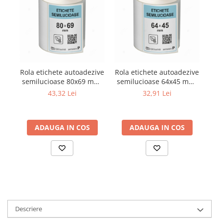
Rola etichete autoadezive
Rola etichete autoadezive
Ro
semilucioase 80x69 mm,
semilucioase 64x45 mm,
se
adeziv permanent, 1000
adeziv permanent, 1000
a
43,32 Lei
32,91 Lei
etichete/rola
etichete/rola
ADAUGA IN COS
ADAUGA IN COS
Descriere