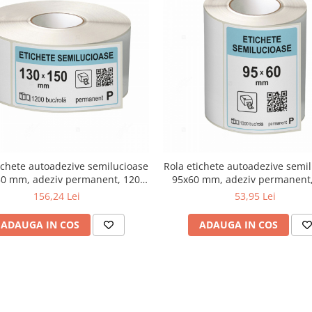
ichete autoadezive semilucioase
Rola etichete autoadezive semi
0 mm, adeziv permanent, 1200
95x60 mm, adeziv permanent
etichete/rola
etichete/rola
156,24 Lei
53,95 Lei
ADAUGA IN COS
ADAUGA IN COS