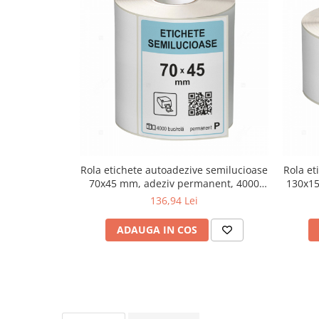
Rola etichete autoadezive semilucioase
Rola et
70x45 mm, adeziv permanent, 4000
130x15
etichete/rola
136,94 Lei
ADAUGA IN COS