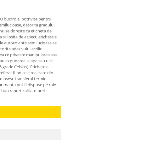
0 buc/rola, potrivite pentru
emilucioase, datorita gradului
 nu se doreste ca eticheta de
 si lipsita de aspect, etichetele
ele autocolante semilucioase se
orita adezivului acrilic
ceea ce priveste manipularea sau
sau expunerea la apa sau ulei.
 grade Celsius). Etichetele
ferat fiind cele realizate din
olosesc transferul termic.
primanta pot fi dispuse pe role
e bun raport calitate-pret.