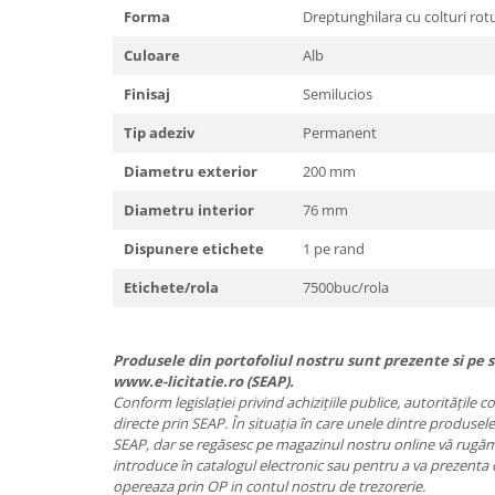
Forma
Dreptunghilara cu colturi rotu
Culoare
Alb
Finisaj
Semilucios
Tip adeziv
Permanent
Diametru exterior
200 mm
Diametru interior
76 mm
Dispunere etichete
1 pe rand
Etichete/rola
7500buc/rola
Produsele din portofoliul nostru sunt prezente si pe si
www.e-licitatie.ro (SEAP).
Conform legislației privind achizițiile publice, autoritățile 
directe prin SEAP. În situația în care unele dintre produsele
SEAP, dar se regăsesc pe magazinul nostru online vă rugăm 
introduce în catalogul electronic sau pentru a va prezenta 
opereaza prin OP in contul nostru de trezorerie.