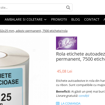
AMBALARE SI COLETARE
PROMOTII
BLOG
CONTACT
 32x25 mm, adeziv permanent, 7500 etichete/rola
Rola etichete autoade
permanent, 7500 etich
45,08 Lei
Etichete autoadezive in rola din ha
cu ribon. Sunt compatibile cu majo
Beneficii:
Ai găsit un preț mai bun
Livrare gratuită:
condi
ții
LA COMANDA