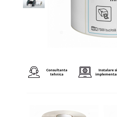
Plicuri de carton
Plicuri cu bule
Plicuri ecommerce
Pungi si sacose
Pungi curierat
Pungi coloane de aer
Pungi hartie
Pungi ziplock cu fermoar
Tuburi de carton
Separatoare carton si coltare
Consultanta
Instalare s
tehnica
implementa