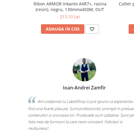
Cutter
Ribon ARMOR Inkanto AXR7+, rasina
(resin), negru, 130mmx450M, OUT
213,10 Lei
ADAUGA IN COS
Ioan-Andrei Zamfir
Am colaborat cu LabelShop si pot spune ca experienta 
fost una foarte placuta. Sunt profesionisti, prompti in prelua
comenzilor si onorarea lor. Produsele sunt calitative. Sunt pe
lista mea de furnizori la care revin constant. Felicitari si
multumesc!