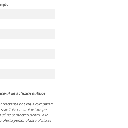
njite
te-ul de achiziții publice
contractante pot iniția cumpărări
 solicitate nu sunt listate pe
să ne contactați pentru a le
o ofertă personalizată. Plata se