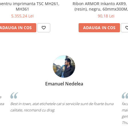
 pentru imprimanta TSC MH261,
Ribon ARMOR Inkanto AXR9, 
MH361
(resin), negru, 60mmx300M
5.355,24 Lei
90,18 Lei
ADAUGA IN COS
ADAUGA IN COS
Emanuel Nedelea
a
rea
Best in town, atat etichetele cat si serviciile sunt de foarte buna
faca
calitate, recomand cu drag.
mai
gen
Thu