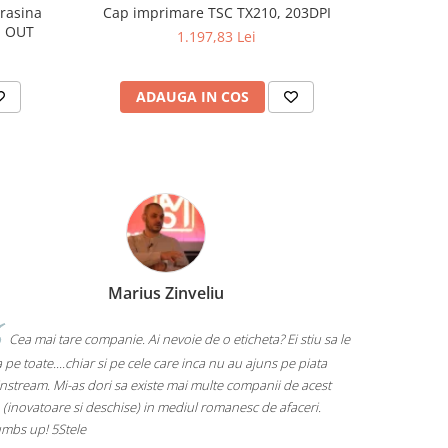
rasina
Cap imprimare TSC TX210, 203DPI
Ribon AR
, OUT
(resin)
1.197,83 Lei
ADAUGA IN COS
AD
Marius Zinveliu
Cea mai tare companie. Ai nevoie de o eticheta? Ei stiu sa le
 pe toate....chiar si pe cele care inca nu au ajuns pe piata
nstream. Mi-as dori sa existe mai multe companii de acest
 (inovatoare si deschise) in mediul romanesc de afaceri.
mbs up! 5Stele