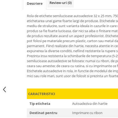
Review-uri
(0)
Descriere
Rola de etichete semilucioase autoadezive 32 x 25 mm, 750
etichetarea unei game foarte largi de produse. Etichetele s
mediu de stralucire, sunt varianta ideala in cazurile in care
produs sa fie foarte lucioasa, dar nici sa aiba o finisare mata
de produs rezultate avand un aspect profesionist. Etichet
pot folosi pe materiale precum plastic, carton sau metal dat
permanent. Fiind realizate din hartie, necesita atentie in 
expunerea la diverse conditii, nefiind rezistente la rupere 
Prezinta insa rezistenta la schimbarile de temperatura (5-25
semilucioase autoadezive se folosesc numai cu ribon, de pre
ceara sau amestec de ceara cu rasina, si cu imprimante ce f
Etichetele autoadezive in rola, in functie de modelul de im
mici sau role mari, sunt usor de folosit si prezinta un foart
CARACTERISTICI
Tip eticheta
Autoadeziva din hartie
Destinat pentru
Imprimare cu ribon