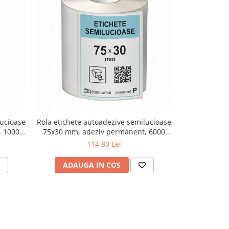
lucioase
Rola etichete autoadezive semilucioase
Rola etichete
, 1000
75x30 mm, adeziv permanent, 6000
42x21 mm, 
etichete/rola
114,80 Lei
ADAUGA IN COS
ADAU