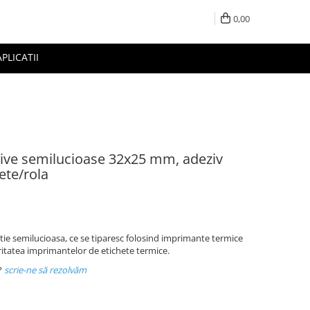
0,00
APLICATII
zive semilucioase 32x25 mm, adeziv
ete/rola
rtie semilucioasa, ce se tiparesc folosind imprimante termice
ritatea imprimantelor de etichete termice.
?
scrie-ne să rezolvăm