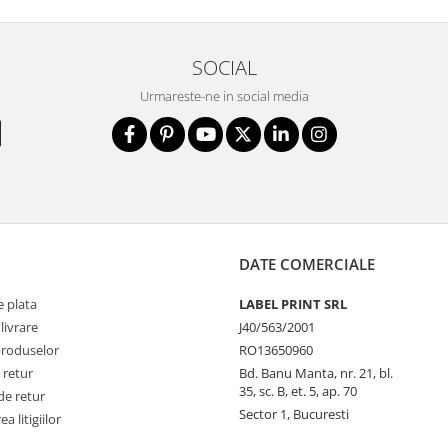
SOCIAL
Urmareste-ne in social media
DATE COMERCIALE
 plata
LABEL PRINT SRL
livrare
J40/563/2001
produselor
RO13650960
 retur
Bd. Banu Manta, nr. 21, bl.
35, sc. B, et. 5, ap. 70
de retur
Sector 1, Bucuresti
a litigiilor