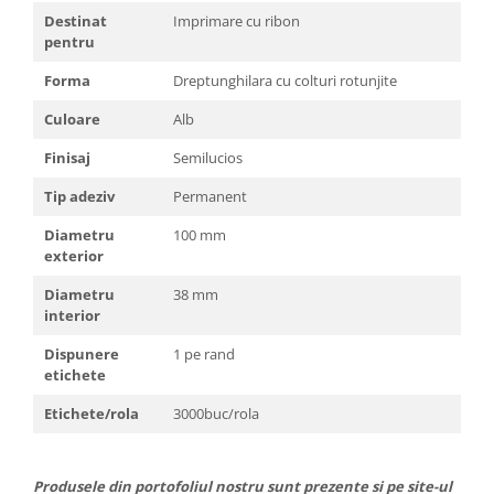
Destinat
Imprimare cu ribon
pentru
Forma
Dreptunghilara cu colturi rotunjite
Culoare
Alb
Finisaj
Semilucios
Tip adeziv
Permanent
Diametru
100 mm
exterior
Diametru
38 mm
interior
Dispunere
1 pe rand
etichete
Etichete/rola
3000buc/rola
Produsele din portofoliul nostru sunt prezente si pe site-ul