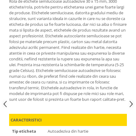
Rola de etichete semilucioase autoadezive 30 x 15 mm, 3000
etichete/rola, potrivite pentru etichetarea unei game foarte largi
de produse. Etichetele semilucioase, datorita gradului mediu de
stralucire, sunt varianta ideala in cazurile in care nu se doreste ca
eticheta de produs sa fie foarte lucioasa, dar nici sa aiba o finisare
mata si lipsita de aspect, etichetele de produs rezultate avand un
aspect profesionist. Etichetele autocolante semilucioase se pot
folosi pe materiale precum plastic, carton sau metal datorita
adezivului acrilic permanent. Fiind realizate din hartie, necesita
atentie in ceea ce priveste manipularea sau expunerea la diverse
conditii, nefiind rezistente la rupere sau expunerea la apa sau
ulei. Prezinta insa rezistenta la schimbarile de temperatura (5-25
grade Celsius). Etichetele semilucioase autoadezive se folosesc
numai cu ribon, de preferat fiind cele realizate din ceara sau
amestec de ceara cu rasina, si cu imprimante ce folosesc
transferul termic. Etichetele autoadezive in rola, in functie de
modelul de imprimanta pot fi dispuse pe role mici sau role mari,
sunt usor de folosit si prezinta un foarte bun raport calitate-pret.
CARACTERISTICI
Tip eticheta
Autoadeziva din hartie