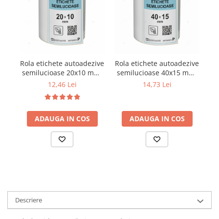
Rola etichete autoadezive
Rola etichete autoadezive
Ro
semilucioase 20x10 mm,
semilucioase 40x15 mm,
se
adeziv permanent, 5000
adeziv permanent, 3000
a
12,46 Lei
14,73 Lei
etichete/rola
etichete/rola
ADAUGA IN COS
ADAUGA IN COS
Descriere