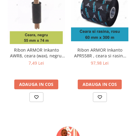
Ribon ARMOR Inkanto
Ribon ARMOR Inkanto
APR558R , ceara si rasina
AWR8, ceara (wax), negru,
(wax&resin), rosu,
55mmX74M, OUT
97,98 Lei
7,49 Lei
60mmx300M, OUT
ADAUGA IN COS
ADAUGA IN COS