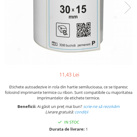
Plicuri de carton
Plicuri cu bule
Plicuri ecommerce
Pungi si sacose
Pungi curierat
Pungi coloane de aer
Pungi hartie
Pungi ziplock cu fermoar
Tuburi de carton
11,43 Lei
Separatoare carton si coltare
Etichete autoadezive in rola din hartie semilucioasa, ce se tiparesc
folosind imprimante termice cu ribon. Sunt compatibile cu majoritatea
imprimantelor de etichete termice.
Beneficii:
Ai găsit un preț mai bun?
scrie-ne să rezolvăm
Livrare gratuită:
condi
ții
IN STOC
Durata de livrare:
1