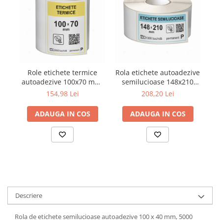
Role etichete termice
Rola etichete autoadezive
autoadezive 100x70 mm,
semilucioase 148x210
au
2800 etichete/rola
mm, adeziv permanent,
154,98 Lei
208,20 Lei
1000 etichete/rola
ADAUGA IN COS
ADAUGA IN COS
Descriere
Rola de etichete semilucioase autoadezive 100 x 40 mm, 5000