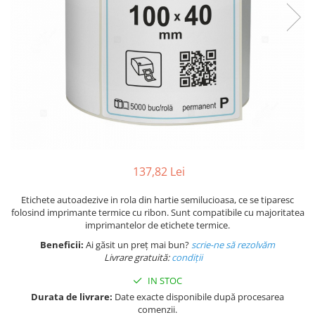
Plicuri de carton
Plicuri cu bule
Plicuri ecommerce
Pungi si sacose
Pungi curierat
Pungi coloane de aer
Pungi hartie
Pungi ziplock cu fermoar
Tuburi de carton
137,82 Lei
Separatoare carton si coltare
Etichete autoadezive in rola din hartie semilucioasa, ce se tiparesc
folosind imprimante termice cu ribon. Sunt compatibile cu majoritatea
imprimantelor de etichete termice.
Beneficii:
Ai găsit un preț mai bun?
scrie-ne să rezolvăm
Livrare gratuită:
condi
ții
IN STOC
Durata de livrare:
Date exacte disponibile după procesarea
comenzii.