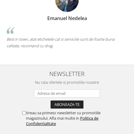
Emanuel Nedelea
Best in town, atat etichetele cat si serviciile sunt de foarte buna
p
calitate, recomand cu drag.
M
d
NEWSLETTER
Nu rata ofertele si promotiile noastre
Vreau sa primesc newsletter cu promotiile
magazinului. Afla mai multe in
Politica de
Confidentialitate