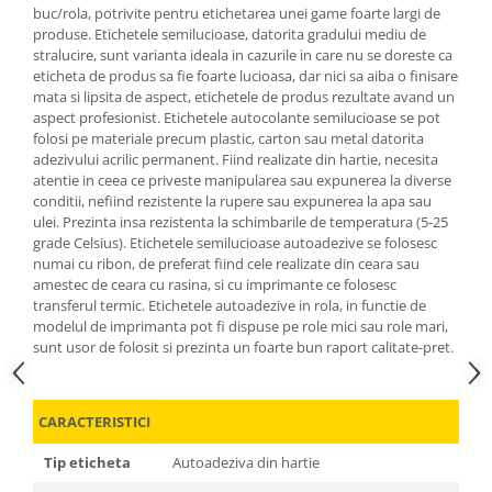
buc/rola, potrivite pentru etichetarea unei game foarte largi de
produse. Etichetele semilucioase, datorita gradului mediu de
stralucire, sunt varianta ideala in cazurile in care nu se doreste ca
eticheta de produs sa fie foarte lucioasa, dar nici sa aiba o finisare
mata si lipsita de aspect, etichetele de produs rezultate avand un
aspect profesionist. Etichetele autocolante semilucioase se pot
folosi pe materiale precum plastic, carton sau metal datorita
adezivului acrilic permanent. Fiind realizate din hartie, necesita
atentie in ceea ce priveste manipularea sau expunerea la diverse
conditii, nefiind rezistente la rupere sau expunerea la apa sau
ulei. Prezinta insa rezistenta la schimbarile de temperatura (5-25
grade Celsius). Etichetele semilucioase autoadezive se folosesc
numai cu ribon, de preferat fiind cele realizate din ceara sau
amestec de ceara cu rasina, si cu imprimante ce folosesc
transferul termic. Etichetele autoadezive in rola, in functie de
modelul de imprimanta pot fi dispuse pe role mici sau role mari,
sunt usor de folosit si prezinta un foarte bun raport calitate-pret.
CARACTERISTICI
Tip eticheta
Autoadeziva din hartie