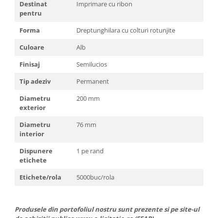
Destinat
Imprimare cu ribon
pentru
Forma
Dreptunghilara cu colturi rotunjite
Culoare
Alb
Finisaj
Semilucios
Tip adeziv
Permanent
Diametru
200 mm
exterior
Diametru
76 mm
interior
Dispunere
1 pe rand
etichete
Etichete/rola
5000buc/rola
Produsele din portofoliul nostru sunt prezente si pe site-ul