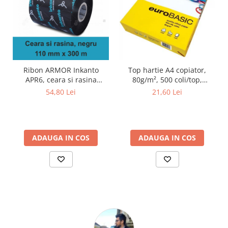
Top hartie A4 copiator,
Ribon ARMOR Inkanto
80g/m², 500 coli/top,
APR6, ceara si rasina
euroBASIC
(wax&resin), negru,
21,60 Lei
54,80 Lei
110mmx300M, OUT
ADAUGA IN COS
ADAUGA IN COS