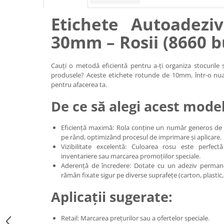
Etichete Autoadezi
30mm – Rosii (8660 b
Cauți o metodă eficientă pentru a-ți organiza stocurile
produsele? Aceste etichete rotunde de 10mm, într-o nuan
pentru afacerea ta.
De ce să alegi acest mode
Eficiență maximă: Rola conține un număr generos de 8
pe rând, optimizând procesul de imprimare și aplicare.
Vizibilitate excelentă: Culoarea rosu este perfect
inventariere sau marcarea promoțiilor speciale.
Aderență de încredere: Dotate cu un adeziv permanent
rămân fixate sigur pe diverse suprafețe (carton, plastic,
Aplicații sugerate:
Retail: Marcarea prețurilor sau a ofertelor speciale.