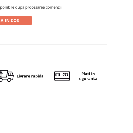
ponibile după procesarea comenzii.
A IN COS
Plati in
Livrare rapida
siguranta