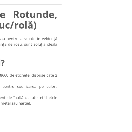
ve Rotunde,
uc/rolă)
 sau pentru a scoate în evidență
ță de rosu, sunt soluția ideală
l?
660 de etichete, dispuse câte 2
ă pentru codificarea pe culori,
 de înaltă calitate, etichetele
 metal sau hârtie).