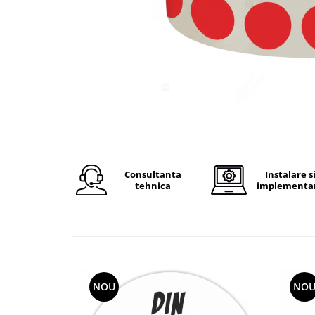
Plicuri de carton
Plicuri cu bule
Plicuri ecommerce
Pungi si sacose
Pungi curierat
Pungi coloane de aer
Pungi hartie
Pungi ziplock cu fermoar
Tuburi de carton
Consultanta
Instalare s
Separatoare carton si coltare
tehnica
implementa
NOU
NO