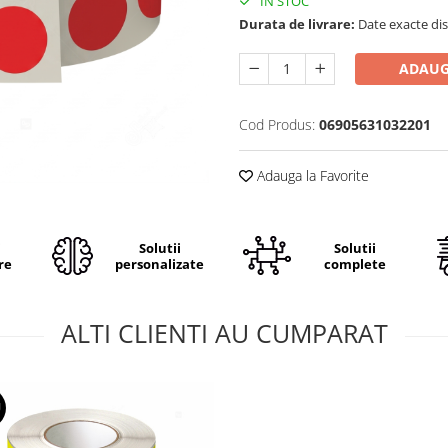
IN STOC
Durata de livrare:
Date exacte dis
ADAUG
Cod Produs:
06905631032201
Adauga la Favorite
i
Solutii
Solutii
re
personalizate
complete
ALTI CLIENTI AU CUMPARAT
U