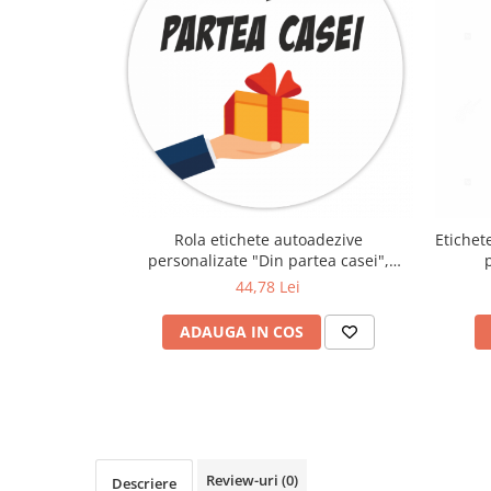
Rola etichete autoadezive
Etichet
personalizate "Din partea casei",
diametru 40 mm, 1000 buc/rola
44,78 Lei
ADAUGA IN COS
Review-uri
(0)
Descriere