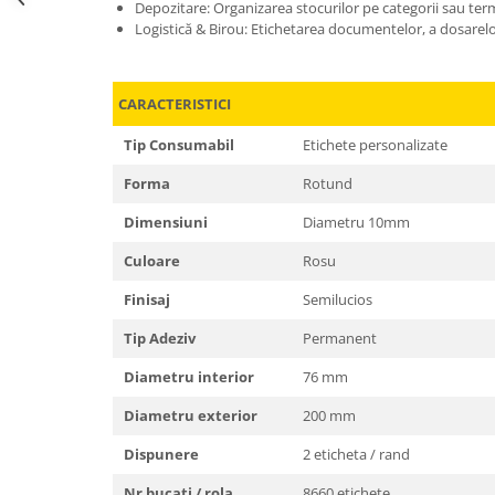
Depozitare: Organizarea stocurilor pe categorii sau ter
Logistică & Birou: Etichetarea documentelor, a dosarelo
CARACTERISTICI
Tip Consumabil
Etichete personalizate
Forma
Rotund
Dimensiuni
Diametru 10mm
Culoare
Rosu
Finisaj
Semilucios
Tip Adeziv
Permanent
Diametru interior
76 mm
Diametru exterior
200 mm
Dispunere
2 eticheta / rand
Nr bucati / rola
8660 etichete