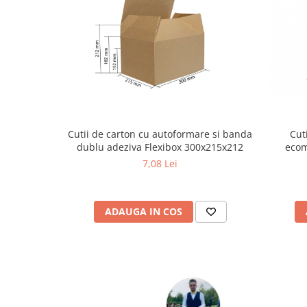
Cutii de carton cu autoformare si banda
Cut
dublu adeziva Flexibox 300x215x212
ecom
efici
7,08 Lei
ADAUGA IN COS