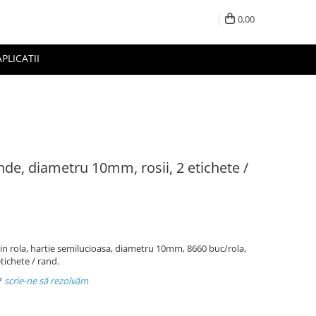
0,00
APLICATII
nde, diametru 10mm, rosii, 2 etichete /
in rola, hartie semilucioasa, diametru 10mm, 8660 buc/rola,
tichete / rand.
?
scrie-ne să rezolvăm