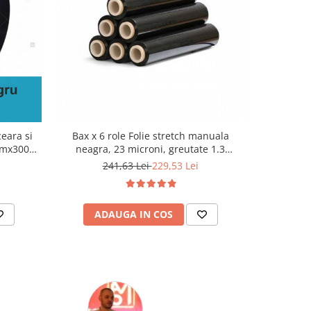
NOU
eara si
Bax x 6 role Folie stretch manuala
Plic cu bul
0mmx300M,
neagra, 23 microni, greutate 1.3
kilograme net, neagra
241,63 Lei
229,53 Lei
ADAUGA IN COS
AD