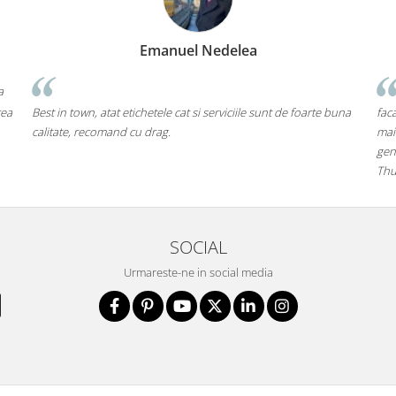
Emanuel Nedelea
a
rea
Best in town, atat etichetele cat si serviciile sunt de foarte buna
faca
calitate, recomand cu drag.
mai
gen
Thu
SOCIAL
Urmareste-ne in social media