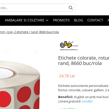
AMBALARE SI COLETARE
PROMOTII
BLOG
CONTACT
m, rosii, 2 etichete / rand, 8660 buc/rola
Etichete colorate, rotu
rand, 8660 buc/rola
24,78 Lei
Etichete autocolante personalizate 
forma: rotunde, culoare: galben, 2 e
Beneficii:
Ai găsit un preț mai bun
Livrare gratuită:
condi
ții