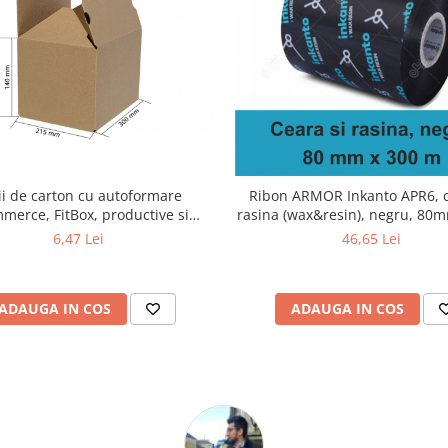
ii de carton cu autoformare
Ribon ARMOR Inkanto APR6, c
merce, FitBox, productive si
rasina (wax&resin), negru, 8
ente, fund dublu, 300x215x140
OUT
6,47 Lei
46,65 Lei
ADAUGA IN COS
ADAUGA IN COS