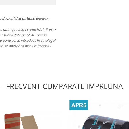
l de achiziții publice www.e-
ractante pot iniția cumpărări directe
nu sunt listate pe SEAP, dar se
 pentru a le introduce în catalogul
ata se operează prin OP in contul
FRECVENT CUMPARATE IMPREUNA