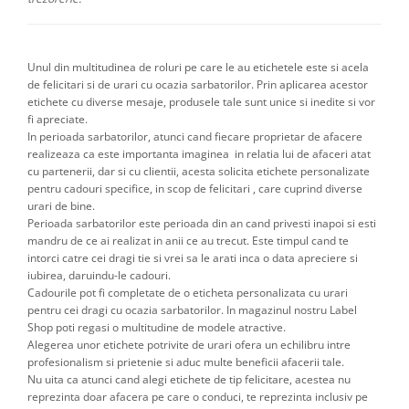
Unul din multitudinea de roluri pe care le au etichetele este si acela
de felicitari si de urari cu ocazia sarbatorilor. Prin aplicarea acestor
etichete cu diverse mesaje, produsele tale sunt unice si inedite si vor
fi apreciate.
In perioada sarbatorilor, atunci cand fiecare proprietar de afacere
realizeaza ca este importanta imaginea in relatia lui de afaceri atat
cu partenerii, dar si cu clientii, acesta solicita etichete personalizate
pentru cadouri specifice, in scop de felicitari , care cuprind diverse
urari de bine.
Perioada sarbatorilor este perioada din an cand privesti inapoi si esti
mandru de ce ai realizat in anii ce au trecut. Este timpul cand te
intorci catre cei dragi tie si vrei sa le arati inca o data apreciere si
iubirea, daruindu-le cadouri.
Cadourile pot fi completate de o eticheta personalizata cu urari
pentru cei dragi cu ocazia sarbatorilor. In magazinul nostru Label
Shop poti regasi o multitudine de modele atractive.
Alegerea unor etichete potrivite de urari ofera un echilibru intre
profesionalism si prietenie si aduc multe beneficii afacerii tale.
Nu uita ca atunci cand alegi etichete de tip felicitare, acestea nu
reprezinta doar afacera pe care o conduci, te reprezinta inclusiv pe