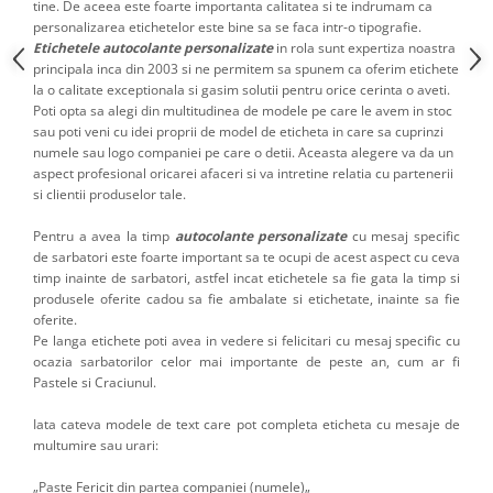
tine. De aceea este foarte importanta calitatea si te indrumam ca
personalizarea etichetelor este bine sa se faca intr-o tipografie.
Etichetele autocolante personalizate
in rola sunt expertiza noastra
principala inca din 2003 si ne permitem sa spunem ca oferim etichete
la o calitate exceptionala si gasim solutii pentru orice cerinta o aveti.
Poti opta sa alegi din multitudinea de modele pe care le avem in stoc
sau poti veni cu idei proprii de model de eticheta in care sa cuprinzi
numele sau logo companiei pe care o detii. Aceasta alegere va da un
aspect profesional oricarei afaceri si va intretine relatia cu partenerii
si clientii produselor tale.
Pentru a avea la timp
autocolante personalizate
cu mesaj specific
de sarbatori este foarte important sa te ocupi de acest aspect cu ceva
timp inainte de sarbatori, astfel incat etichetele sa fie gata la timp si
produsele oferite cadou sa fie ambalate si etichetate, inainte sa fie
oferite.
Pe langa etichete poti avea in vedere si felicitari cu mesaj specific cu
ocazia sarbatorilor celor mai importante de peste an, cum ar fi
Pastele si Craciunul.
Iata cateva modele de text care pot completa eticheta cu mesaje de
multumire sau urari:
„Paste Fericit din partea companiei (numele)„