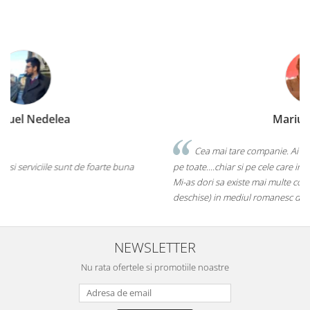
Marius Zinveliu
Cea mai tare companie. Ai nevoie de o eticheta? Ei stiu sa le faca
pe toate....chiar si pe cele care inca nu au ajuns pe piata mainstream.
Mi-as dori sa existe mai multe companii de acest gen (inovatoare si
deschise) in mediul romanesc de afaceri. Thumbs up! 5Stele
NEWSLETTER
Nu rata ofertele si promotiile noastre