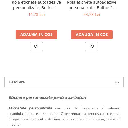
Ro
Rola etichete autoadezive
Rola etichete autoadezive
personalizate, Buline "O
personalizate, Buline "O
m
primavara frumoasa,
primavara frumoasa,
44,78 Lei
44,78 Lei
martisor", diametru 40
floral", diametru 40 mm,
mm, 1000 buc/rola
1000 buc/rola
ADAUGA IN COS
ADAUGA IN COS
Descriere
Etichete personalizate pentru sarbatori
Etichetele personalizate
dau plus de importanta si valoare
brandului pe care il reprezinti. O prezentare a produsului, care sa
atraga consumatorul, este una plina de culoare, haioasa, unica si
inedita.