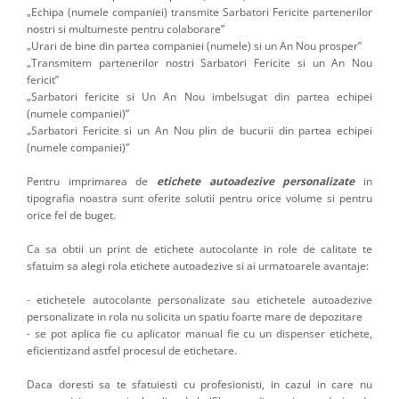
„Echipa (numele companiei) transmite Sarbatori Fericite partenerilor
nostri si multumeste pentru colaborare”
„Urari de bine din partea companiei (numele) si un An Nou prosper”
„Transmitem partenerilor nostri Sarbatori Fericite si un An Nou
fericit”
„Sarbatori fericite si Un An Nou imbelsugat din partea echipei
(numele companiei)”
„Sarbatori Fericite si un An Nou plin de bucurii din partea echipei
(numele companiei)”
Pentru imprimarea de
etichete autoadezive personalizate
in
tipografia noastra sunt oferite solutii pentru orice volume si pentru
orice fel de buget.
Ca sa obtii un print de etichete autocolante in role de calitate te
sfatuim sa alegi rola etichete autoadezive si ai urmatoarele avantaje:
- etichetele autocolante personalizate sau etichetele autoadezive
personalizate in rola nu solicita un spatiu foarte mare de depozitare
- se pot aplica fie cu aplicator manual fie cu un dispenser etichete,
eficientizand astfel procesul de etichetare.
Daca doresti sa te sfatuiesti cu profesionisti, in cazul in care nu