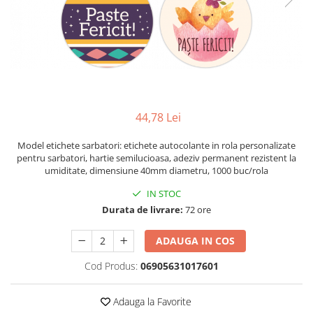
Plicuri de carton
Plicuri cu bule
Plicuri ecommerce
Pungi si sacose
Pungi curierat
Pungi coloane de aer
44,78 Lei
Pungi hartie
Pungi ziplock cu fermoar
Model etichete sarbatori: etichete autocolante in rola personalizate
Tuburi de carton
pentru sarbatori, hartie semilucioasa, adeziv permanent rezistent la
umiditate, dimensiune 40mm diametru, 1000 buc/rola
Separatoare carton si coltare
IN STOC
Durata de livrare:
72 ore
ADAUGA IN COS
Cod Produs:
06905631017601
Adauga la Favorite