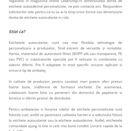
regasesti in magazinul online LabelShop.ro dimensiunea dorita de
etichete autoadezive personalizate, ne poti contacta aici. Raspundem
solicitarilor tale pentru ca tu sa ai la timp orice forma sau dimensiune
dorita de etichete autocolante in rola .
Stiai ca?
Etichetele autocolante, sunt cea mai flexibila tehnologie de
personalizare a produselor, fiind extrem de versatile și rentabile.
Hartia, materialul de autocolant filmic (BOPP alb sau transparent, PE
sau PVC) si substraturile speciale pot fi utilizate în combinatie cu
adezivi diferiti. Pot fi adaptate in mod specific oricarei aplicatii si
oricarui tip de ambalaj.
In calitate de productor, pentru cantitati mari putem oferi preturi
foarte bune, indiferent de formatul etichetei. De asemenea,
colaboram foarte bine cu parteneri din domeniul de papetarie si
birotica si oferim preturi de distributie.
Pentru ambalarea si livrarea rolelor de etichete personalizate sunt
folosite cutii, astfel se pastreaza calitatea hartiei si a adezivului folosit
la etichete autocolante sau la etichete autoadezive. Astfel, etichetele
comandate ajung la tine in cele mai bune conditii. Livrare rapida de la