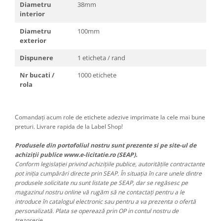
Diametru
38mm
interior
Diametru
100mm
exterior
Dispunere
1 eticheta / rand
Nr bucati /
1000 etichete
rola
Comandați acum role de etichete adezive imprimate la cele mai bune
preturi. Livrare rapida de la Label Shop!
Produsele din portofoliul nostru sunt prezente si pe site-ul de
achiziții publice www.e-licitatie.ro (SEAP).
Conform legislației privind achizițiile publice, autoritățile contractante
pot iniția cumpărări directe prin SEAP. În situația în care unele dintre
produsele solicitate nu sunt listate pe SEAP, dar se regăsesc pe
magazinul nostru online vă rugăm să ne contactați pentru a le
introduce în catalogul electronic sau pentru a va prezenta o ofertă
personalizată. Plata se operează prin OP in contul nostru de
trezorerie.