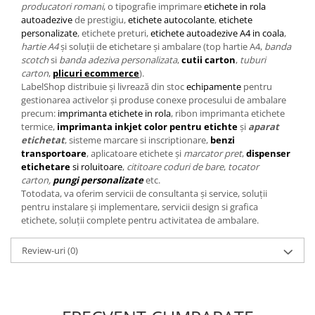
producatori romani
, o tipografie imprimare
etichete in rola
autoadezive
de prestigiu,
etichete autocolante
,
etichete
personalizate
, etichete preturi,
etichete autoadezive A4 in coala
,
hartie A4
și soluții de etichetare și ambalare (top hartie A4,
banda
scotch
si
banda adeziva personalizata
,
cutii carton
,
tuburi
carton
,
plicuri ecommerce
).
LabelShop distribuie și livrează din stoc
echipamente
pentru
gestionarea activelor și produse conexe procesului de ambalare
precum:
imprimanta etichete in rola
, ribon imprimanta etichete
termice,
imprimanta
inkjet color pentru etichte
și
aparat
etichetat
, sisteme marcare si inscriptionare,
benzi
transportoare
, aplicatoare etichete și
marcator pret
,
dispenser
etichetare
si roluitoare
,
cititoare coduri de bare
,
tocator
carton,
pungi personalizate
etc.
Totodata, va oferim servicii de consultanta și service, soluții
pentru instalare și implementare, servicii design si grafica
etichete, soluții complete pentru activitatea de ambalare.
Review-uri
(0)