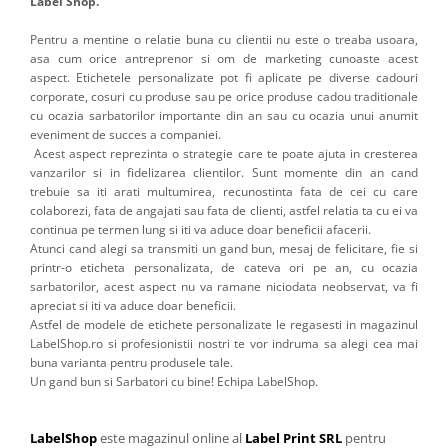
Label Shop.
Pentru a mentine o relatie buna cu clientii nu este o treaba usoara,
asa cum orice antreprenor si om de marketing cunoaste acest
aspect. Etichetele personalizate pot fi aplicate pe diverse cadouri
corporate, cosuri cu produse sau pe orice produse cadou traditionale
cu ocazia sarbatorilor importante din an sau cu ocazia unui anumit
eveniment de succes a companiei.
Acest aspect reprezinta o strategie care te poate ajuta in cresterea
vanzarilor si in fidelizarea clientilor. Sunt momente din an cand
trebuie sa iti arati multumirea, recunostinta fata de cei cu care
colaborezi, fata de angajati sau fata de clienti, astfel relatia ta cu ei va
continua pe termen lung si iti va aduce doar beneficii afacerii.
Atunci cand alegi sa transmiti un gand bun, mesaj de felicitare, fie si
printr-o eticheta personalizata, de cateva ori pe an, cu ocazia
sarbatorilor, acest aspect nu va ramane niciodata neobservat, va fi
apreciat si iti va aduce doar beneficii.
Astfel de modele de etichete personalizate le regasesti in magazinul
LabelShop.ro si profesionistii nostri te vor indruma sa alegi cea mai
buna varianta pentru produsele tale.
Un gand bun si Sarbatori cu bine! Echipa LabelShop.
LabelShop
este magazinul online al
Label Print SRL
pentru