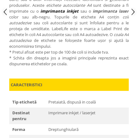
produselor. Aceste
etichete autocolante A4
sunt destinate a fi
imprimate cu o
imprimanta inkjet
sau o
imprimanta laser
color sau alb-negru. Topurile de etichete A4 conțin
coli
autoadezive
sau coli autocolante și sunt înfoliate pentru a le
proteja de umiditate. LabelLife este o marca a Label Print de
etichete în coli A4 autocolante sau coli A4 autoadezive. O
coala A4
autoadeziva
de etichete se foloșeste foarte ușor și ajută la
economisirea timpului.
* Pretul afisat este per top de 100 de coli si include tva.
* Schita din dreapta jos a imaginii principale reprezinta exact
dispunerea etichetelor pe coala.
CARACTERISTICI
Tip etichetă
Pretaiată, dispusă in coală
Destinat
Imprimare inkjet / laserjet
pentru
Forma
Dreptunghiulară