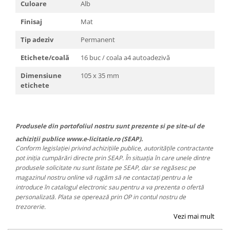
Culoare
Alb
Finisaj
Mat
Tip adeziv
Permanent
Etichete/coală
16 buc / coala a4 autoadezivă
Dimensiune
105 x 35 mm
etichete
Produsele din portofoliul nostru sunt prezente si pe site-ul de
achiziții publice www.e-licitatie.ro (SEAP).
Conform legislației privind achizițiile publice, autoritățile contractante
pot iniția cumpărări directe prin SEAP. În situația în care unele dintre
produsele solicitate nu sunt listate pe SEAP, dar se regăsesc pe
magazinul nostru online vă rugăm să ne contactați pentru a le
introduce în catalogul electronic sau pentru a va prezenta o ofertă
personalizată. Plata se operează prin OP in contul nostru de
trezorerie.
Vezi mai mult