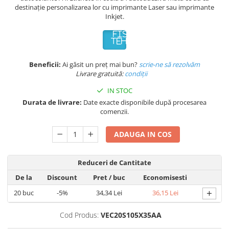
destinație personalizarea lor cu imprimante Laser sau imprimante
Inkjet.
FISA
TEHNICA
Beneficii:
Ai găsit un preț mai bun?
scrie-ne să rezolvăm
Livrare gratuită:
condi
ții
IN STOC
Durata de livrare:
Date exacte disponibile după procesarea
comenzii.
ADAUGA IN COS
Reduceri de Cantitate
De la
Discount
Pret
/ buc
Economisesti
+
20
buc
-5%
34,34 Lei
36,15 Lei
Cod Produs:
VEC20S105X35AA