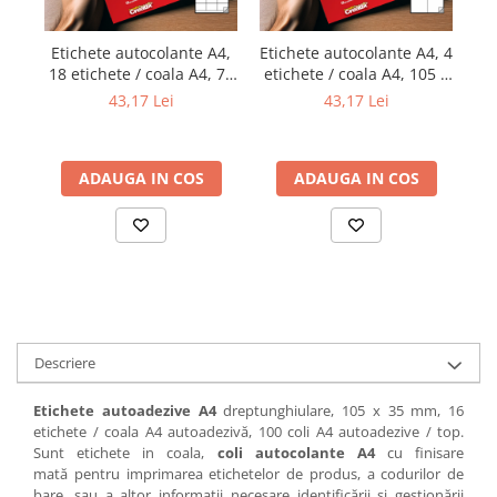
Etichete autocolante A4,
Etichete autocolante A4, 4
Et
18 etichete / coala A4, 70
etichete / coala A4, 105 x
1
x 48 mm
148 mm
43,17 Lei
43,17 Lei
ADAUGA IN COS
ADAUGA IN COS
Descriere
Etichete autoadezive A4
dreptunghiulare, 105 x 35 mm, 16
etichete / coala A4 autoadezivă, 100 coli A4 autoadezive / top.
Sunt etichete in coala,
coli autocolante A4
cu finisare
mată pentru imprimarea etichetelor de produs, a codurilor de
bare, sau a altor informații necesare identificării si gestionării