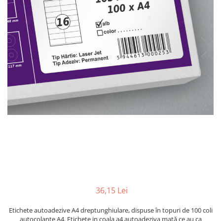
Plicuri de carton
Plicuri cu bule
Plicuri ecommerce
Pungi si sacose
Pungi curierat
Pungi coloane de aer
Pungi hartie
Pungi ziplock cu fermoar
Tuburi de carton
Separatoare carton si coltare
36,15 Lei
Etichete autoadezive A4 dreptunghiulare, dispuse în topuri de 100 coli
autocolante A4. Etichete in coala a4 autoadeziva mată ce au ca