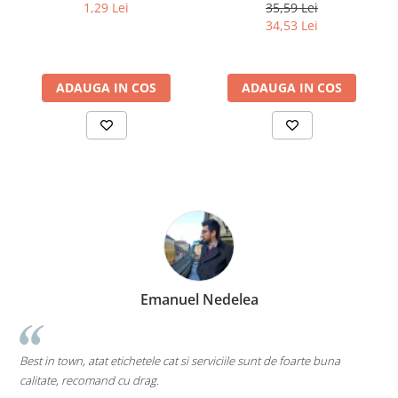
1,29 Lei
35,59 Lei
34,53 Lei
ADAUGA IN COS
ADAUGA IN COS
manuel Nedelea
Mari
Cea mai tare companie. Ai 
le cat si serviciile sunt de foarte buna
pe toate....chiar si pe cele ca
g.
Mi-as dori sa existe mai multe 