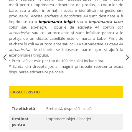
mată pentru imprimarea etichetelor de produs, a codurilor de
bare, sau a altor informații necesare identificării si gestionării
produselor. Aceste
etichete autocolante A4
sunt destinate a fi
imprimate cu o
imprimanta inkjet
sau o
imprimanta laser
color sau alb-negru. Topurile de etichete A4 conțin
coli
autoadezive
sau coli autocolante și sunt înfoliate pentru a le
proteja de umiditate. LabelLife este o marca a Label Print de
etichete în coli A4 autocolante sau coli A4 autoadezive. O
coala A4
autoadeziva
de etichete se foloșeste foarte ușor și ajută la
economisirea timpului.
* Pretul afisat este per top de 100 de coli si include tva.
* Schita din dreapta jos a imaginii principale reprezinta exact
dispunerea etichetelor pe coala.
CARACTERISTICI
Tip etichetă
Pretaiată, dispusă în coală
Destinat
Imprimare inkjet / laserjet
pentru