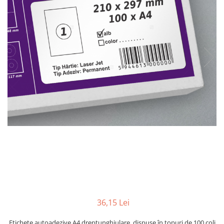
Plicuri de carton
Plicuri cu bule
Plicuri ecommerce
Pungi si sacose
Pungi curierat
Pungi coloane de aer
Pungi hartie
Pungi ziplock cu fermoar
Tuburi de carton
Separatoare carton si coltare
36,15 Lei
Etichete autoadezive A4 dreptunghiulare, dispuse în topuri de 100 coli