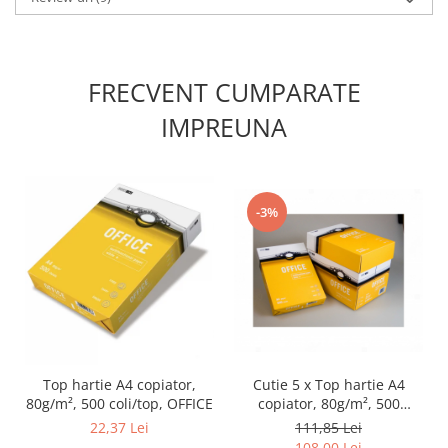
FRECVENT CUMPARATE
IMPREUNA
-3%
Cutie 5 x Top hartie A4
Top hartie A4 copiator,
copiator, 80g/m², 500
80g/m², 500 coli/top, OFFICE
coli/top, OFFICE
111,85 Lei
22,37 Lei
108,00 Lei