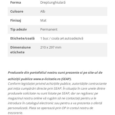
Forma
Dreptunghiulară
Culoare
Alb
Finisaj
Mat
Tip adeziv
Permanent
Etichete/coală
1 buc / coala a4 autoadezivă
Dimensiune
210 x 297 mm
etichete
Produsele din portofoliul nostru sunt prezente si pe site-ul de
achiziții publice www.e-licitatie.ro (SEAP).
Conform legislației privind achizițiile publice, autoritățile contractante
pot iniția cumpărări directe prin SEAP. În situația în care unele dintre
produsele solicitate nu sunt listate pe SEAP, dar se regăsesc pe
magazinul nostru online vă rugăm să ne contactați pentru a le
introduce în catalogul electronic sau pentru a va prezenta o ofertă
personalizată. Plata se operează prin OP in contul nostru de
trezorerie.