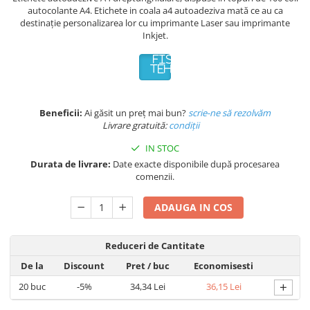
autocolante A4. Etichete in coala a4 autoadeziva mată ce au ca
destinație personalizarea lor cu imprimante Laser sau imprimante
Inkjet.
FISA
TEHNICA
Beneficii:
Ai găsit un preț mai bun?
scrie-ne să rezolvăm
Livrare gratuită:
condi
ții
IN STOC
Durata de livrare:
Date exacte disponibile după procesarea
comenzii.
ADAUGA IN COS
Reduceri de Cantitate
De la
Discount
Pret
/ buc
Economisesti
+
20
buc
-5%
34,34 Lei
36,15 Lei