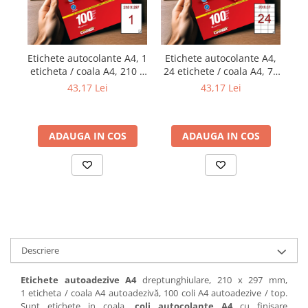
Etichete autocolante A4, 1
Etichete autocolante A4,
Et
eticheta / coala A4, 210 x
24 etichete / coala A4, 70
1
297 mm
x 37 mm
43,17 Lei
43,17 Lei
ADAUGA IN COS
ADAUGA IN COS
Descriere
Etichete autoadezive A4
dreptunghiulare, 210 x 297 mm,
1 eticheta / coala A4 autoadezivă, 100 coli A4 autoadezive / top.
Sunt etichete in coala,
coli autocolante A4
cu finisare