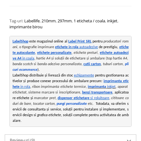
Tag-uri:
Labellife
,
210mm
,
297mm
,
1 eticheta / coala
,
inkjet
,
imprimante birou
LabelShop
 este magazinul online al 
Label Print SRL
 pentru 
producatori rom
ani
, o tipografie imprimare 
etichete in rola 
autoadezive
 de prestigiu, 
etiche
te autocolante
, 
etichete personalizate
, 
etichete preturi
, 
etichete autoadezi
ve A4
 in coala
, 
hartie A4
 și soluții de etichetare și ambalare (top hartie A4, 
banda scotch
 si 
banda adeziva personalizata
, 
cutii carton
, 
tuburi carton
, 
pli
curi ecommerce
).
LabelShop distribuie și livrează din stoc 
echipamente
 pentru gestionarea ac
tivelor și produse conexe procesului de ambalare precum: 
imprimanta etic
hete
 in rola
, 
ribon
imprimanta etichete termice
, 
imprimanta
inkjet
,
aparat 
etichetat
, sisteme marcare si inscriptionare, 
benzi transportoare
, aplicatoa
re etichete și 
marcator pret
, 
dispenser etichetare
 si roluitoare
, 
cititoare co
duri de bare
, 
tocator carton, 
pungi personalizate
 etc.
Totodata, va oferim s
ervicii de consultanta și service, soluții pentru instalare și implementare, s
ervicii design si 
grafica etichete
, soluții complete pentru activitatea de amb
alare.
Review-uri
(9)