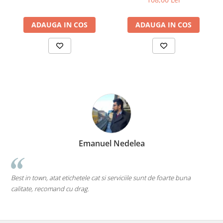
ADAUGA IN COS
ADAUGA IN COS
Marius Zinveliu
Cea mai tare companie. Ai nevoie de o eticheta? Ei stiu 
arte buna
pe toate....chiar si pe cele care inca nu au ajuns pe piata m
Mi-as dori sa existe mai multe companii de acest gen (inova
deschise) in mediul romanesc de afaceri. Thumbs up! 5Stel