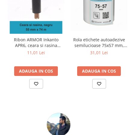
Ribon ARMOR Inkanto
Rola etichete autoadezive
APR6, ceara si rasina
semilucioase 75x57 mm,
(wax&resin), negru,
adeziv permanent, 1000
11,01 Lei
31,01 Lei
55mmx74M, OUT
etichete/rola
ADAUGA IN COS
ADAUGA IN COS