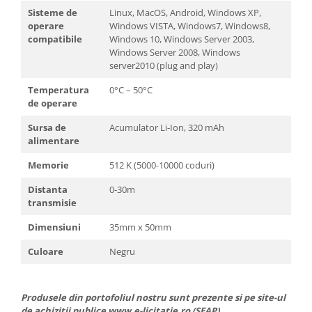
Sisteme de
Linux, MacOS, Android, Windows XP,
operare
Windows VISTA, Windows7, Windows8,
compatibile
Windows 10, Windows Server 2003,
Windows Server 2008, Windows
server2010 (plug and play)
Temperatura
0°C – 50°C
de operare
Sursa de
Acumulator Li-Ion, 320 mAh
alimentare
Memorie
512 K (5000-10000 coduri)
Distanta
0-30m
transmisie
Dimensiuni
35mm x 50mm
Culoare
Negru
Produsele din portofoliul nostru sunt prezente si pe site-ul
de achiziții publice www.e-licitatie.ro (SEAP).