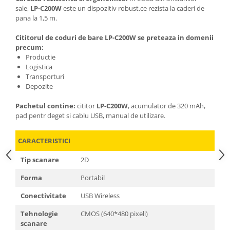
sale,
LP-C200W
este un dispozitiv robust.ce rezista la caderi de
pana la 1,5 m.
Cititorul de coduri de bare LP-C200W se preteaza in domenii
precum:
Productie
Logistica
Transporturi
Depozite
Pachetul contine:
cititor
LP-C200W
, acumulator de 320 mAh,
pad pentr deget si cablu USB, manual de utilizare.
CARACTERISTICI
Tip scanare
2D
Forma
Portabil
Conectivitate
USB Wireless
Tehnologie
CMOS (640*480 pixeli)
scanare