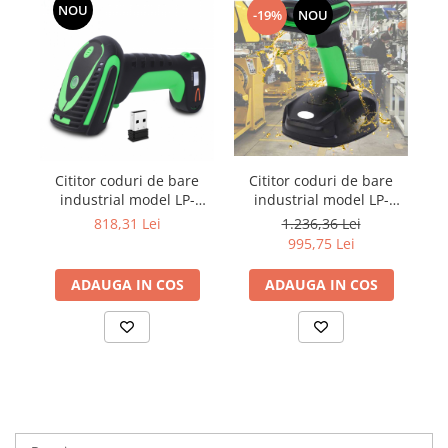
NOU
-19%
NOU
Cititor coduri de bare
Cititor coduri de bare
industrial model LP-
industrial model LP-
WE35D cu cradle, 2D,
WE25, 2D, bluetooth,
1.236,36 Lei
818,31 Lei
bluetooth, waterproof
waterproof
995,75 Lei
ADAUGA IN COS
ADAUGA IN COS