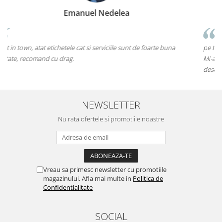
Marius Zinveliu
Cea mai tare companie. Ai nevoie de o eticheta? Ei stiu sa le fa
a
pe toate....chiar si pe cele care inca nu au ajuns pe piata mainstrea
Mi-as dori sa existe mai multe companii de acest gen (inovatoare si
deschise) in mediul romanesc de afaceri. Thumbs up! 5Stele
NEWSLETTER
Nu rata ofertele si promotiile noastre
Vreau sa primesc newsletter cu promotiile
magazinului. Afla mai multe in
Politica de
Confidentialitate
SOCIAL