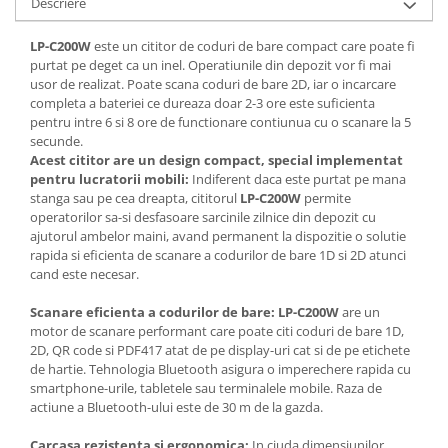
Descriere
LP-C200W
este un cititor de coduri de bare compact care poate fi
purtat pe deget ca un inel. Operatiunile din depozit vor fi mai
usor de realizat. Poate scana coduri de bare 2D, iar o incarcare
completa a bateriei ce dureaza doar 2-3 ore este suficienta
pentru intre 6 si 8 ore de functionare contiunua cu o scanare la 5
secunde.
Acest cititor are un design compact, special implementat
pentru lucratorii mobili:
Indiferent daca este purtat pe mana
stanga sau pe cea dreapta, cititorul
LP-C200W
permite
operatorilor sa-si desfasoare sarcinile zilnice din depozit cu
ajutorul ambelor maini, avand permanent la dispozitie o solutie
rapida si eficienta de scanare a codurilor de bare 1D si 2D atunci
cand este necesar.
Scanare eficienta a codurilor de bare: LP-C200W
are un
motor de scanare performant care poate citi coduri de bare 1D,
2D, QR code si PDF417 atat de pe display-uri cat si de pe etichete
de hartie. Tehnologia Bluetooth asigura o imperechere rapida cu
smartphone-urile, tabletele sau terminalele mobile. Raza de
actiune a Bluetooth-ului este de 30 m de la gazda.
Carcasa rezistenta si ergonomica:
In ciuda dimensiunilor