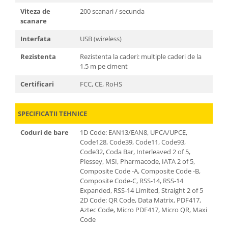
Viteza de
200 scanari / secunda
scanare
Interfata
USB (wireless)
Rezistenta
Rezistenta la caderi: multiple caderi de la
1,5 m pe ciment
Certificari
FCC, CE, RoHS
SPECIFICATII TEHNICE
Coduri de bare
1D Code: EAN13/EAN8, UPCA/UPCE,
Code128, Code39, Code11, Code93,
Code32, Coda Bar, Interleaved 2 of 5,
Plessey, MSI, Pharmacode, IATA 2 of 5,
Composite Code -A, Composite Code -B,
Composite Code-C, RSS-14, RSS-14
Expanded, RSS-14 Limited, Straight 2 of 5
2D Code: QR Code, Data Matrix, PDF417,
Aztec Code, Micro PDF417, Micro QR, Maxi
Code