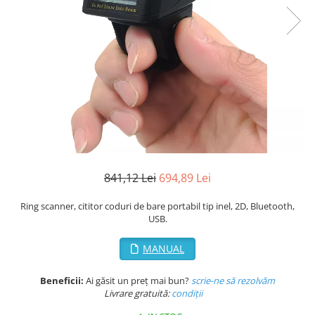
Plicuri de carton
Plicuri cu bule
Plicuri ecommerce
Pungi si sacose
Pungi curierat
Pungi coloane de aer
Pungi hartie
Pungi ziplock cu fermoar
Tuburi de carton
Separatoare carton si coltare
841,12 Lei
694,89 Lei
Ring scanner, cititor coduri de bare portabil tip inel, 2D, Bluetooth,
USB.
MANUAL
Beneficii:
Ai găsit un preț mai bun?
scrie-ne să rezolvăm
Livrare gratuită:
condi
ții