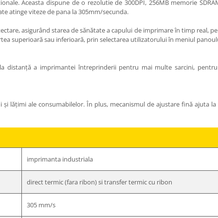
peraționale. Aceasta dispune de o rezolutie de 300DPI, 256MB memorie SDR
ate atinge viteze de pana la 305mm/secunda.
tare, asigurând starea de sănătate a capului de imprimare în timp real, pen
tea superioară sau inferioară, prin selectarea utilizatorului în meniul panoul
 distanță a imprimantei întreprinderii pentru mai multe sarcini, pentru 
 lățimi ale consumabilelor. În plus, mecanismul de ajustare fină ajuta la ev
imprimanta industriala
direct termic (fara ribon) si transfer termic cu ribon
305 mm/s