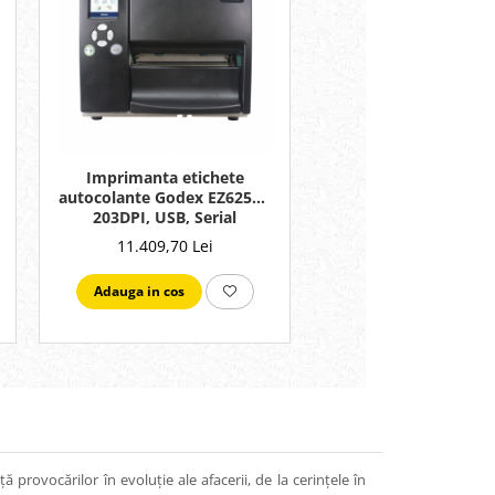
Imprimanta etichete
autocolante Godex EZ6250I,
203DPI, USB, Serial
11.409,70 Lei
Adauga in cos
provocărilor în evoluție ale afacerii, de la cerințele în