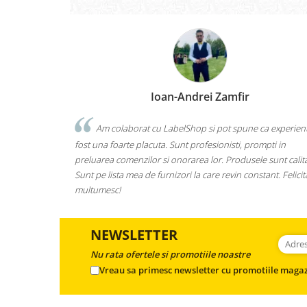
Ioan-Andrei Zamfir
Am colaborat cu LabelShop si pot spune ca experien
fost una foarte placuta. Sunt profesionisti, prompti in
preluarea comenzilor si onorarea lor. Produsele sunt calita
Sunt pe lista mea de furnizori la care revin constant. Felicita
multumesc!
NEWSLETTER
Nu rata ofertele si promotiile noastre
Vreau sa primesc newsletter cu promotiile magaz