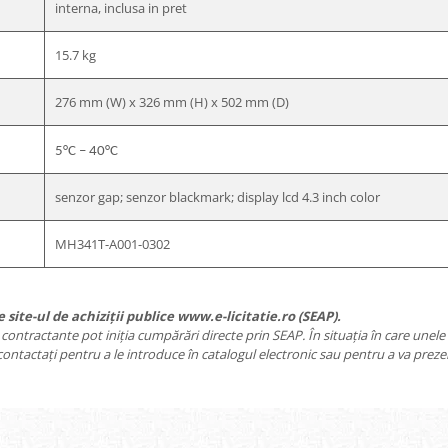
interna, inclusa in pret
15.7 kg
276 mm (W) x 326 mm (H) x 502 mm (D)
5°C – 40°C
senzor gap; senzor blackmark; display lcd 4.3 inch color
MH341T-A001-0302
site-ul de achiziții publice www.e-licitatie.ro (SEAP).
le contractante pot iniția cumpărări directe prin SEAP. În situația în care unel
ntactați pentru a le introduce în catalogul electronic sau pentru a va preze