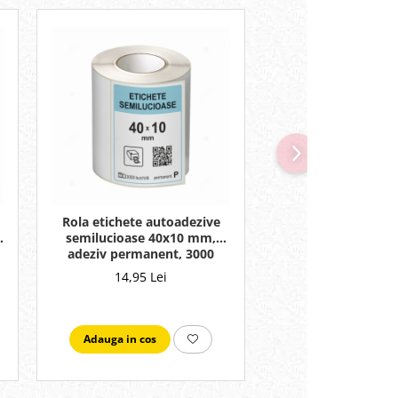
Rola etichete autoadezive
Rola etichete aut
semilucioase 40x10 mm,
semilucioase 95
adeziv permanent, 3000
adeziv permanen
etichete/rola
etichete/ro
14,95 Lei
53,95 Lei
Adauga in cos
Adauga in cos