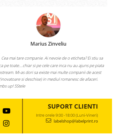
Marius Zinveliu
Cea mai tare companie. Ai nevoie de o eticheta? Ei stiu sa
aca pe toate....chiar si pe cele care inca nu au ajuns pe piata
stream. Mi-as dori sa existe mai multe companii de acest
(inovatoare si deschise) in mediul romanesc de afaceri.
bs up! 5Stele
SUPORT CLIENTI
Intre orele 9:00 -18:00 (Luni-Vineri)
labelshop@labelprint.ro