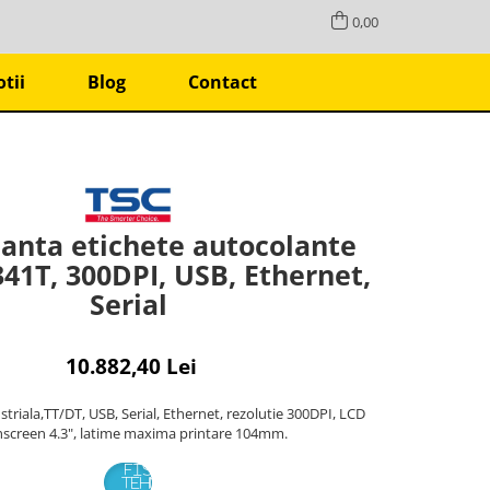
0,00
tii
Blog
Contact
anta etichete autocolante
1T, 300DPI, USB, Ethernet,
Serial
10.882,40 Lei
riala,TT/DT, USB, Serial, Ethernet, rezolutie 300DPI, LCD
screen 4.3", latime maxima printare 104mm.
FISA
TEHNICA