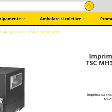
hipamente
Ambalare si coletare
Promo
C MH341T, 300DPI, USB, Ethernet, Serial
Imprim
TSC MH34
Imprimanta indust
touch