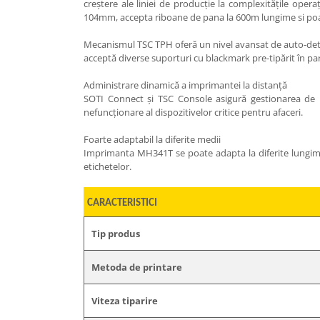
creștere ale liniei de producție la complexitățile o
104mm, accepta riboane de pana la 600m lungime si po
Mecanismul TSC TPH oferă un nivel avansat de auto-detec
acceptă diverse suporturi cu blackmark pre-tipărit în par
Administrare dinamică a imprimantei la distanță
SOTI Connect și TSC Console asigură gestionarea de la
nefuncționare al dispozitivelor critice pentru afaceri.
Foarte adaptabil la diferite medii
Imprimanta MH341T se poate adapta la diferite lungimi și
etichetelor.
CARACTERISTICI
Tip produs
Metoda de printare
Viteza tiparire