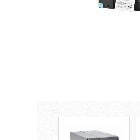
Plicuri cu bule
Plicuri ecommerce
Pungi si sacose
Pungi curierat
Pungi coloane de aer
Pungi hartie
Pungi ziplock cu fermoar
Tuburi de carton
Separatoare carton si coltare