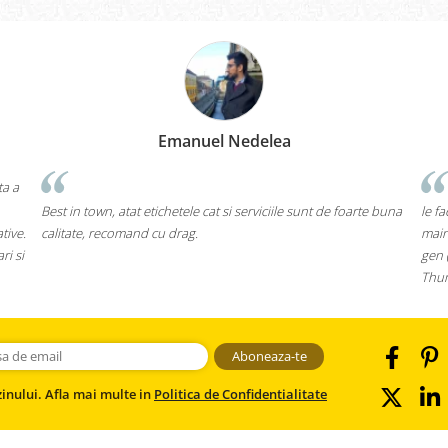
Emanuel Nedelea
ta a
Best in town, atat etichetele cat si serviciile sunt de foarte buna
le f
tive.
calitate, recomand cu drag.
main
ri si
gen 
Thum
inului. Afla mai multe in
Politica de Confidentialitate