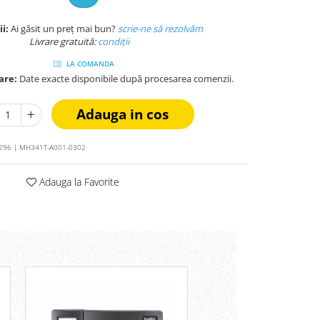
ii:
Ai găsit un preț mai bun?
scrie-ne să rezolvăm
Livrare gratuită:
condi
ții
LA COMANDA
are:
Date exacte disponibile după procesarea comenzii.
Adauga in cos
96 | MH341T-A001-0302
Adauga la Favorite