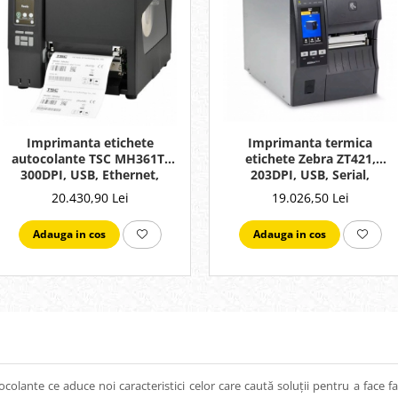
Imprimanta etichete
Imprimanta termica
autocolante TSC MH361T,
etichete Zebra ZT421,
300DPI, USB, Ethernet,
203DPI, USB, Serial,
Serial
Ethernet, Bluetooth
20.430,90 Lei
19.026,50 Lei
Adauga in cos
Adauga in cos
ante ce aduce noi caracteristici celor care caută soluții pentru a face față 