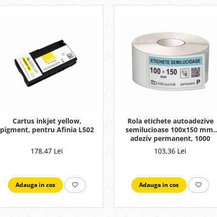
Cartus inkjet yellow,
Rola etichete autoadezive
pigment, pentru Afinia L502
semilucioase 100x150 mm,
adeziv permanent, 1000
etichete/rola
178,47 Lei
103,36 Lei
Adauga in cos
Adauga in cos