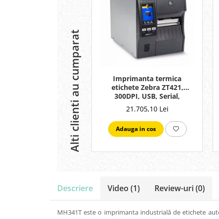
Alti clienti au cumparat
Imprimanta termica
etichete Zebra ZT421,
300DPI, USB, Serial,
Ethernet, Bluetooth
21.705,10 Lei
Adauga in cos
Descriere
Video
(1)
Review-uri
(0)
MH341T este o imprimanta industrială de etichete autocol