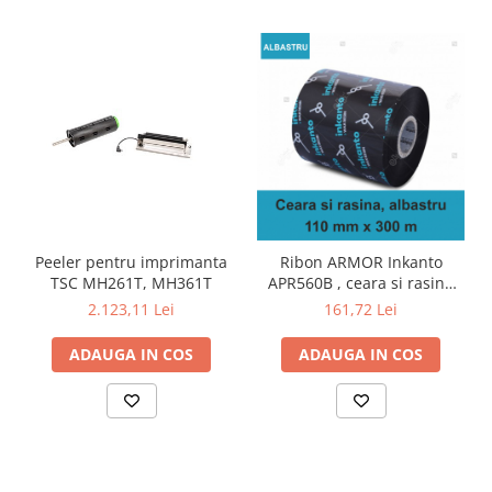
Peeler pentru imprimanta
Ribon ARMOR Inkanto
TSC MH261T, MH361T
APR560B , ceara si rasina
(wax&resin), albastru,
2.123,11 Lei
161,72 Lei
110mmx300M, OUT
ADAUGA IN COS
ADAUGA IN COS