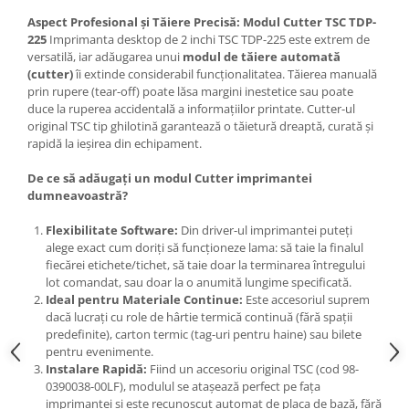
Aspect Profesional și Tăiere Precisă: Modul Cutter TSC TDP-
225
Imprimanta desktop de 2 inchi TSC TDP-225 este extrem de
versatilă, iar adăugarea unui
modul de tăiere automată
(cutter)
îi extinde considerabil funcționalitatea. Tăierea manuală
prin rupere (tear-off) poate lăsa margini inestetice sau poate
duce la ruperea accidentală a informațiilor printate. Cutter-ul
original TSC tip ghilotină garantează o tăietură dreaptă, curată și
rapidă la ieșirea din echipament.
De ce să adăugați un modul Cutter imprimantei
dumneavoastră?
Flexibilitate Software:
Din driver-ul imprimantei puteți
alege exact cum doriți să funcționeze lama: să taie la finalul
fiecărei etichete/tichet, să taie doar la terminarea întregului
lot comandat, sau doar la o anumită lungime specificată.
Ideal pentru Materiale Continue:
Este accesoriul suprem
dacă lucrați cu role de hârtie termică continuă (fără spații
predefinite), carton termic (tag-uri pentru haine) sau bilete
pentru evenimente.
Instalare Rapidă:
Fiind un accesoriu original TSC (cod 98-
0390038-00LF), modulul se atașează perfect pe fața
imprimantei și este recunoscut automat de placa de bază, fără