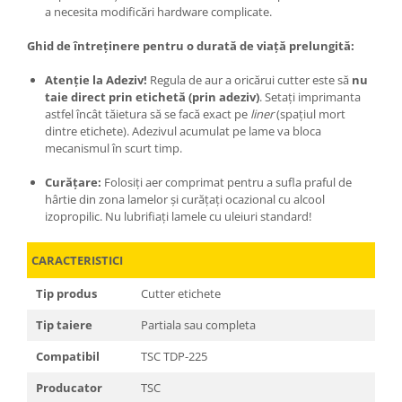
a necesita modificări hardware complicate.
Ghid de întreținere pentru o durată de viață prelungită:
Atenție la Adeziv!
Regula de aur a oricărui cutter este să
nu
taie direct prin etichetă (prin adeziv)
. Setați imprimanta
astfel încât tăietura să se facă exact pe
liner
(spațiul mort
dintre etichete). Adezivul acumulat pe lame va bloca
mecanismul în scurt timp.
Curățare:
Folosiți aer comprimat pentru a sufla praful de
hârtie din zona lamelor și curățați ocazional cu alcool
izopropilic. Nu lubrifiați lamele cu uleiuri standard!
CARACTERISTICI
Tip produs
Cutter etichete
Tip taiere
Partiala sau completa
Compatibil
TSC TDP-225
Producator
TSC