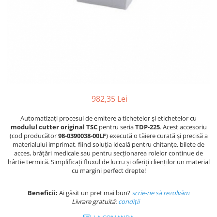
Plicuri de carton
Plicuri cu bule
Plicuri ecommerce
Pungi si sacose
Pungi curierat
Pungi coloane de aer
Pungi hartie
Pungi ziplock cu fermoar
982,35 Lei
Tuburi de carton
Automatizați procesul de emitere a tichetelor și etichetelor cu
Separatoare carton si coltare
modulul cutter original TSC
pentru seria
TDP-225
. Acest accesoriu
(cod producător
98-0390038-00LF
) execută o tăiere curată și precisă a
materialului imprimat, fiind soluția ideală pentru chitanțe, bilete de
acces, brățări medicale sau pentru secționarea rolelor continue de
hârtie termică. Simplificați fluxul de lucru și oferiți clienților un material
cu margini perfect drepte!
Beneficii:
Ai găsit un preț mai bun?
scrie-ne să rezolvăm
Livrare gratuită:
condi
ții