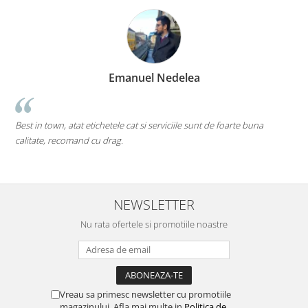
Emanuel Nedelea
Best in town, atat etichetele cat si serviciile sunt de foarte buna
pe
calitate, recomand cu drag.
Mi
de
NEWSLETTER
Nu rata ofertele si promotiile noastre
Vreau sa primesc newsletter cu promotiile
magazinului. Afla mai multe in
Politica de