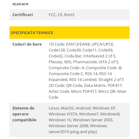
scanare
Certificari
FCC, CE, RoHS
SPECIFICATII TEHNICE
Coduri de bare
1D Code: EAN13/EAN8, UPCA/UPCE,
Code128, Code39, Code11, Code93,
Code32, Coda Bar, Interleaved 2 of 5,
Plessey, MSI, Pharmacode, IATA 2 of 5,
Composite Code -A, Composite Code -B,
Composite Code-C, RSS-14, RSS-14
Expanded, RSS-14 Limited, Straight 2 of 5
2D Code: QR Code, Data Matrix, PDF417,
Aztec Code, Micro PDF417, Micro QR, Maxi
Code
Sisteme de
Linux, MacOS, Android, Windows XP,
operare
Windows VISTA, Windows7, Windows8,
compatibile
Windows 10, Windows Server 2003,
Windows Server 2008, Windows
server2010 (plug and play)