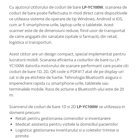
Cu ajutorul cititorului de coduri de bare
LP-YC100W
, scanarea de
coduri de bare poate fiefectuata in mod direct catre dispozitivele
ce utilieaza sisteme de operare de tip Windows, Android si iOS,
cum ar fi smartphone-urile, laptop-urile si tabletele. Acest
scanner este de de dimensiuni reduse, fiind usor de transportat
de catre angajatii din sanatate (spitale si farmacii), din retail,
logistica si transporturi.
Acest cititor are un design compact, special implementat pentru
lucratorii mobili. Scanarea eficienta a codurilor de bare cu LP-
YC100W datorita
motorului de scanare performant care poate citi
coduri de bare 1D, 2D, QR code si PDF417 atat de pe display-uri
cat si de pe etichete de hartie. Tehnologia Bluetooth asigura o
imperechere rapida cu smartphone-urile, tabletele sau
terminalele mobile. Raza de actiune a Bluetooth-ului este de 20
m.
Scannerul de coduri de bare 1D si 2D
LP-YC100W
se utilizeaza in
domenii precum:
Retail: pentru gestionarea comenzilor si inventariere
Medical: asistenta pentru vizitele la domiciliul pacientilor
Logistica: gestionarea inventarului si a coletelor trimise si
primite