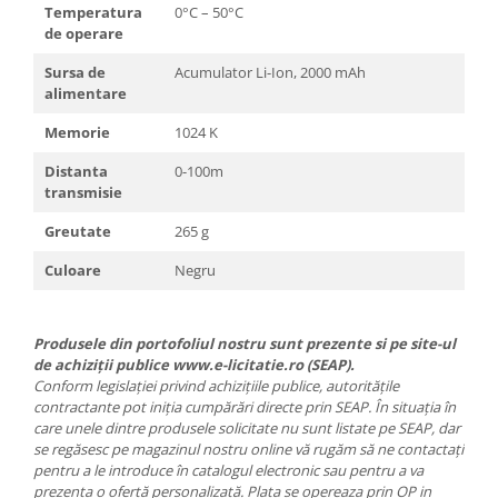
Temperatura
0°C – 50°C
de operare
Sursa de
Acumulator Li-Ion, 2000 mAh
alimentare
Memorie
1024 K
Distanta
0-100m
transmisie
Greutate
265 g
Culoare
Negru
Produsele din portofoliul nostru sunt prezente si pe site-ul
de achiziții publice www.e-licitatie.ro (SEAP).
Conform legislației privind achizițiile publice, autoritățile
contractante pot iniția cumpărări directe prin SEAP. În situația în
care unele dintre produsele solicitate nu sunt listate pe SEAP, dar
se regăsesc pe magazinul nostru online vă rugăm să ne contactați
pentru a le introduce în catalogul electronic sau pentru a va
prezenta o ofertă personalizată. Plata se opereaza prin OP in