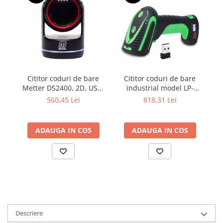
Cititor coduri de bare
Cititor coduri de bare
Metter DS2400, 2D, USB,
industrial model LP-
negru
WE25, 2D, bluetooth,
560,45 Lei
818,31 Lei
waterproof
ADAUGA IN COS
ADAUGA IN COS
Descriere