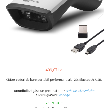
Plicuri de carton
Plicuri cu bule
Plicuri ecommerce
Pungi si sacose
Pungi curierat
Pungi coloane de aer
Pungi hartie
Pungi ziplock cu fermoar
Tuburi de carton
Separatoare carton si coltare
409,67 Lei
Cititor coduri de bare portabil, performant, alb, 2D, Bluetooth, USB.
Beneficii:
Ai găsit un preț mai bun?
scrie-ne să rezolvăm
Livrare gratuită:
condi
ții
IN STOC