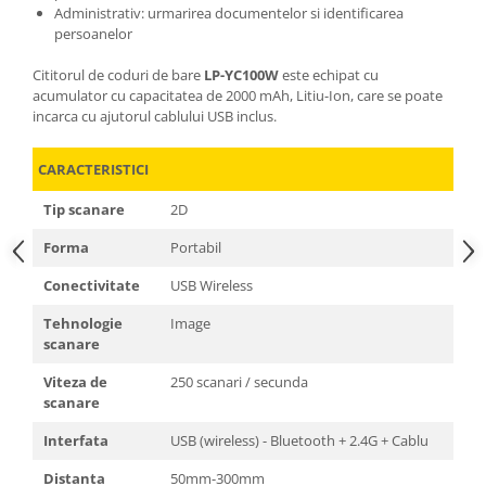
Administrativ: urmarirea documentelor si identificarea
persoanelor
Cititorul de coduri de bare
LP-YC100W
este echipat cu
acumulator cu capacitatea de 2000 mAh, Litiu-Ion, care se poate
incarca cu ajutorul cablului USB inclus.
CARACTERISTICI
Tip scanare
2D
Forma
Portabil
Conectivitate
USB Wireless
Tehnologie
Image
scanare
Viteza de
250 scanari / secunda
scanare
Interfata
USB (wireless) - Bluetooth + 2.4G + Cablu
Distanta
50mm-300mm