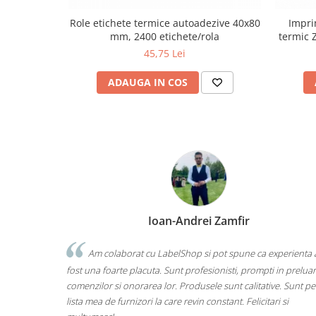
Role etichete termice autoadezive 40x80
Impri
mm, 2400 etichete/rola
termic 
45,75 Lei
ADAUGA IN COS
Ioan-Andrei Zamfir
Am colaborat cu LabelShop si pot spune ca experienta 
fost una foarte placuta. Sunt profesionisti, prompti in prelua
comenzilor si onorarea lor. Produsele sunt calitative. Sunt pe
lista mea de furnizori la care revin constant. Felicitari si