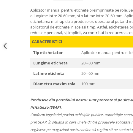
Aplicator manual pentru etichete preimprimate pe role. Se 
o lungime intre 20-60 mm, si o latime intre 20-60 mm. Apl
etichetarea mai rapida a produselor, operatorul putand ma
aplicatorul de etichete in acelasi timp. Astfel, etichetare
redus de personal, si, implicit, va contribui la reducerea cos
CARACTERISTICI
Tip etichetator
Aplicator manual pentru eti
Lungime eticheta
20 - 80 mm
Latime eticheta
20 - 60 mm
Diametru maxim rola
100 mm
Produsele din portofoliul nostru sunt prezente si pe site-u
licitatie.ro (SEAP).
Conform legislației privind achizițiile publice, autoritățile cont
prin SEAP. În situația în care unele dintre produsele solicitate 
regăsesc pe magazinul nostru online vă rugăm să ne contactați