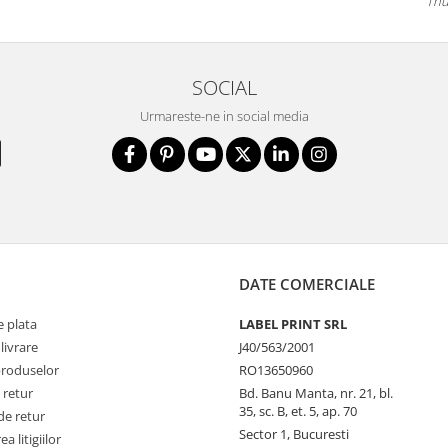
Thu
SOCIAL
Urmareste-ne in social media
DATE COMERCIALE
 plata
LABEL PRINT SRL
livrare
J40/563/2001
produselor
RO13650960
 retur
Bd. Banu Manta, nr. 21, bl.
35, sc. B, et. 5, ap. 70
de retur
Sector 1, Bucuresti
a litigiilor