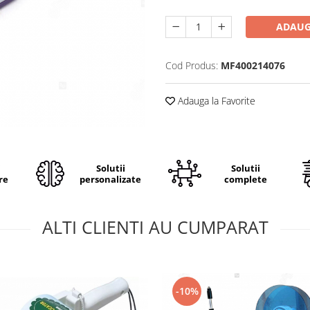
ADAUG
Cod Produs:
MF400214076
Adauga la Favorite
i
Solutii
Solutii
re
personalizate
complete
ALTI CLIENTI AU CUMPARAT
-10%