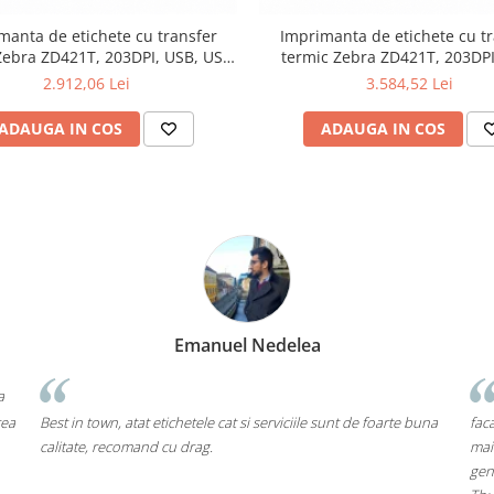
manta de etichete cu transfer
Imprimanta de etichete cu tr
Zebra ZD421T, 203DPI, USB, USB
termic Zebra ZD421T, 203DPI
Host, BLE
Ethernet, Bluetooth
2.912,06 Lei
3.584,52 Lei
ADAUGA IN COS
ADAUGA IN COS
Emanuel Nedelea
a
rea
Best in town, atat etichetele cat si serviciile sunt de foarte buna
faca
calitate, recomand cu drag.
mai
gen