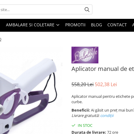
AMBALARE SI COLETARE
PROMOTII
BLOG
CONTACT
0
Aplicator manual de et
558,20 Lei
502,38 Lei
Aplicator manual pentru etichete pr
curbe
.
Beneficii:
Ai găsit un preț mai bun
Livrare gratuită:
condi
ții
IN STOC
Durata de livrare:
72 ore