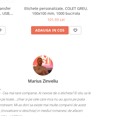
ansfer
Etichete personalizate, COLET GREU,
Rola etich
, USB,
100x100 mm, 1000 buc/rola
58x52 m
101,93 Lei
ADAUGA IN COS
AD
Marius Zinveliu
Cea mai tare companie. Ai nevoie de o eticheta? Ei stiu sa le
 pe toate....chiar si pe cele care inca nu au ajuns pe piata
nstream. Mi-as dori sa existe mai multe companii de acest
 (inovatoare si deschise) in mediul romanesc de afaceri.