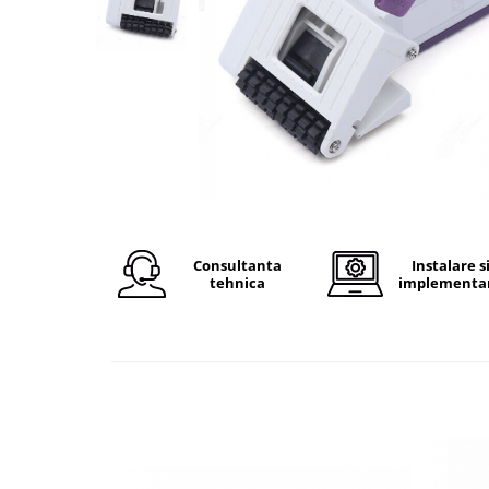
Plicuri de carton
Plicuri cu bule
Plicuri ecommerce
Pungi si sacose
Pungi curierat
Pungi coloane de aer
Pungi hartie
Pungi ziplock cu fermoar
Tuburi de carton
Consultanta
Instalare s
Separatoare carton si coltare
tehnica
implementa