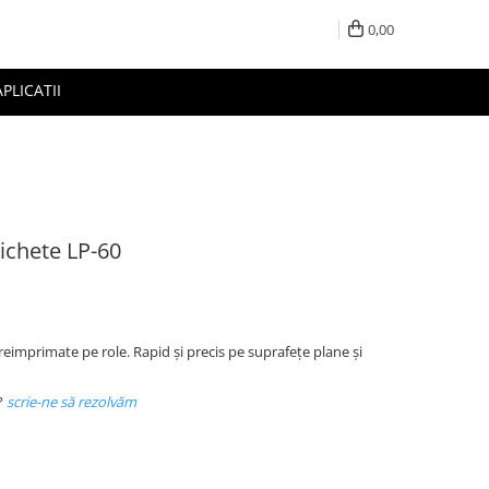
0,00
APLICATII
ichete LP-60
eimprimate pe role. Rapid și precis pe suprafețe plane și
?
scrie-ne să rezolvăm