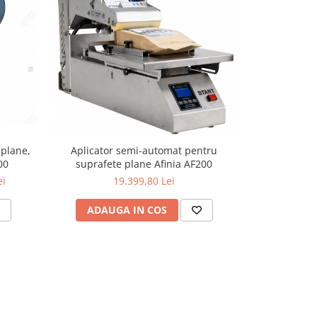
-9%
 plane,
Aplicator semi-automat pentru
Masina de e
00
suprafete plane Afinia AF200
model
ei
19.399,80 Lei
17.021
ADAUGA IN COS
ADAU