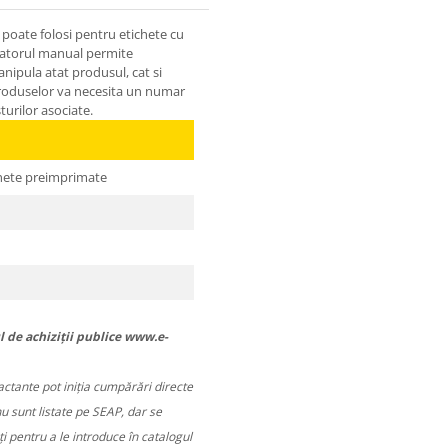
poate folosi pentru etichete cu
icatorul manual permite
nipula atat produsul, cat si
a produselor va necesita un numar
turilor asociate.
chete preimprimate
l de achiziții publice www.e-
ractante pot iniția cumpărări directe
nu sunt listate pe SEAP, dar se
 pentru a le introduce în catalogul