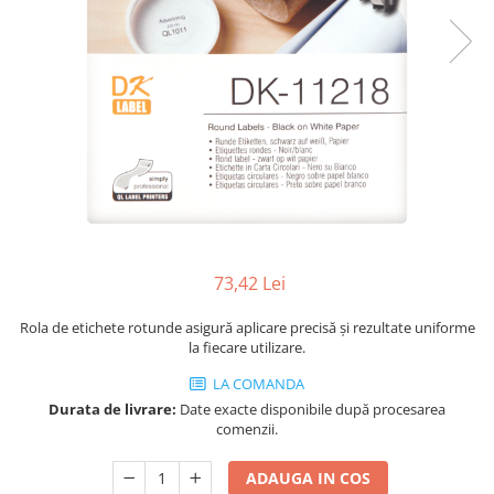
Plicuri de carton
Plicuri cu bule
Plicuri ecommerce
Pungi si sacose
Pungi curierat
Pungi coloane de aer
Pungi hartie
Pungi ziplock cu fermoar
Tuburi de carton
Separatoare carton si coltare
73,42 Lei
Rola de etichete rotunde asigură aplicare precisă și rezultate uniforme
la fiecare utilizare.
LA COMANDA
Durata de livrare:
Date exacte disponibile după procesarea
comenzii.
ADAUGA IN COS