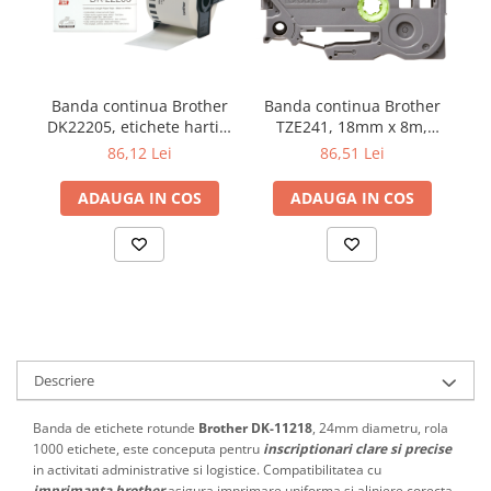
Banda continua Brother
Banda continua Brother
B
TZE241, 18mm x 8m,
DK22205, etichete hartie,
DK
laminata pentru aparat
62mm, 30.48m
86,51 Lei
86,12 Lei
de etichetare /
imprimanta
ADAUGA IN COS
ADAUGA IN COS
Descriere
Banda de etichete rotunde
Brother DK-11218
, 24mm diametru, rola
1000 etichete, este conceputa pentru
inscriptionari clare si precise
in activitati administrative si logistice. Compatibilitatea cu
imprimanta brother
asigura imprimare uniforma si aliniere corecta