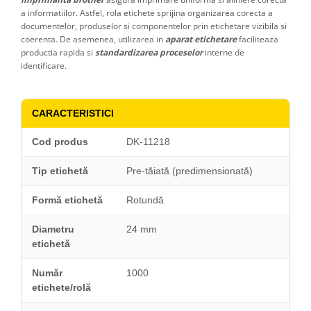
a informatiilor. Astfel, rola etichete sprijina organizarea corecta a
documentelor, produselor si componentelor prin etichetare vizibila si
coerenta. De asemenea, utilizarea in
aparat etichetare
faciliteaza
productia rapida si
standardizarea proceselor
interne de
identificare.
CARACTERISTICI
Cod produs
DK-11218
Tip etichetă
Pre-tăiată (predimensionată)
Formă etichetă
Rotundă
Diametru
24 mm
etichetă
Număr
1000
etichete/rolă