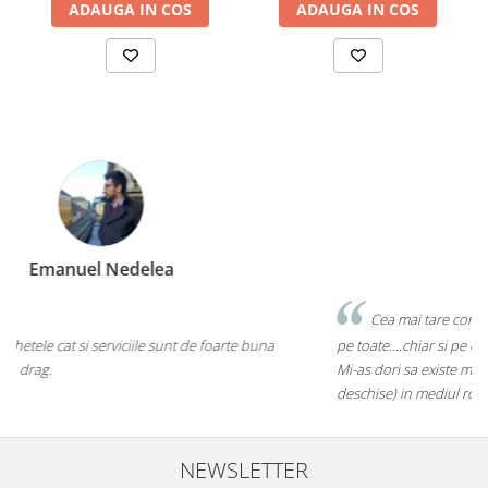
ADAUGA IN COS
ADAUGA IN COS
Marius Zinveliu
Cea mai tare companie. Ai nevoie de o eticheta? Ei stiu sa le faca
pe toate....chiar si pe cele care inca nu au ajuns pe piata mainstream.
Mi-as dori sa existe mai multe companii de acest gen (inovatoare si
deschise) in mediul romanesc de afaceri. Thumbs up! 5Stele
NEWSLETTER