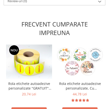
Review-uri
(0)
FRECVENT CUMPARATE
IMPREUNA
NOU
Rola etichete autoadezive
Rola etichete autoadezive
personalizate "GRATUIT",
personalizate, Cu
diametru 40 mm, 1000
multumiri, diametru 40
20,74 Lei
44,78 Lei
buc/rola
mm, 1000 buc/rola