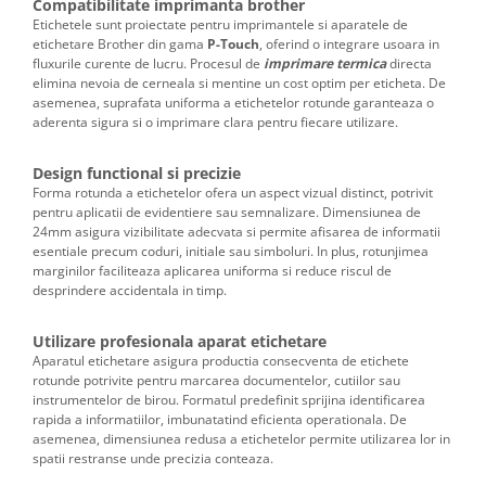
Compatibilitate imprimanta brother
Etichetele sunt proiectate pentru imprimantele si aparatele de
etichetare Brother din gama
P-Touch
, oferind o integrare usoara in
fluxurile curente de lucru. Procesul de
imprimare termica
directa
elimina nevoia de cerneala si mentine un cost optim per eticheta. De
asemenea, suprafata uniforma a etichetelor rotunde garanteaza o
aderenta sigura si o imprimare clara pentru fiecare utilizare.
Design functional si precizie
Forma rotunda a etichetelor ofera un aspect vizual distinct, potrivit
pentru aplicatii de evidentiere sau semnalizare. Dimensiunea de
24mm asigura vizibilitate adecvata si permite afisarea de informatii
esentiale precum coduri, initiale sau simboluri. In plus, rotunjimea
marginilor faciliteaza aplicarea uniforma si reduce riscul de
desprindere accidentala in timp.
Utilizare profesionala aparat etichetare
Aparatul etichetare asigura productia consecventa de etichete
rotunde potrivite pentru marcarea documentelor, cutiilor sau
instrumentelor de birou. Formatul predefinit sprijina identificarea
rapida a informatiilor, imbunatatind eficienta operationala. De
asemenea, dimensiunea redusa a etichetelor permite utilizarea lor in
spatii restranse unde precizia conteaza.