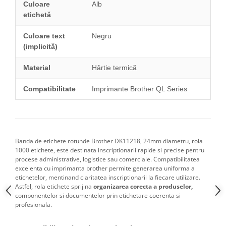
Culoare
Alb
etichetă
Culoare text
Negru
(implicită)
Material
Hârtie termică
Compatibilitate
Imprimante Brother QL Series
Banda de etichete rotunde Brother DK11218, 24mm diametru, rola
1000 etichete, este destinata inscriptionarii rapide si precise pentru
procese administrative, logistice sau comerciale. Compatibilitatea
excelenta cu imprimanta brother permite generarea uniforma a
etichetelor, mentinand claritatea inscriptionarii la fiecare utilizare.
Astfel, rola etichete sprijina
organizarea corecta a produselor,
componentelor si documentelor prin etichetare coerenta si
profesionala.