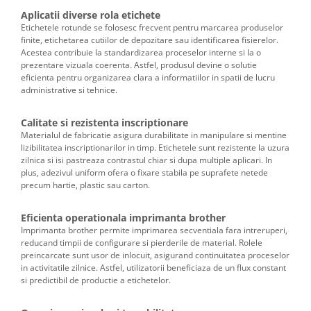
Aplicatii diverse rola etichete
Etichetele rotunde se folosesc frecvent pentru marcarea produselor
finite, etichetarea cutiilor de depozitare sau identificarea fisierelor.
Acestea contribuie la standardizarea proceselor interne si la o
prezentare vizuala coerenta. Astfel, produsul devine o solutie
eficienta pentru organizarea clara a informatiilor in spatii de lucru
administrative si tehnice.
Calitate si rezistenta inscriptionare
Materialul de fabricatie asigura durabilitate in manipulare si mentine
lizibilitatea inscriptionarilor in timp. Etichetele sunt rezistente la uzura
zilnica si isi pastreaza contrastul chiar si dupa multiple aplicari. In
plus, adezivul uniform ofera o fixare stabila pe suprafete netede
precum hartie, plastic sau carton.
Eficienta operationala imprimanta brother
Imprimanta brother permite imprimarea secventiala fara intreruperi,
reducand timpii de configurare si pierderile de material. Rolele
preincarcate sunt usor de inlocuit, asigurand continuitatea proceselor
in activitatile zilnice. Astfel, utilizatorii beneficiaza de un flux constant
si predictibil de productie a etichetelor.