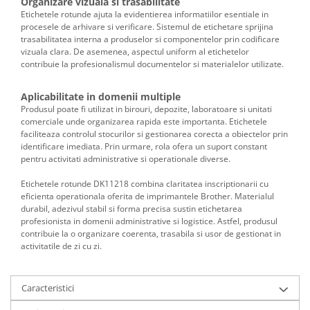
Organizare vizuala si trasabilitate
Etichetele rotunde ajuta la evidentierea informatiilor esentiale in
procesele de arhivare si verificare. Sistemul de etichetare sprijina
trasabilitatea interna a produselor si componentelor prin codificare
vizuala clara. De asemenea, aspectul uniform al etichetelor
contribuie la profesionalismul documentelor si materialelor utilizate.
Aplicabilitate in domenii multiple
Produsul poate fi utilizat in birouri, depozite, laboratoare si unitati
comerciale unde organizarea rapida este importanta. Etichetele
faciliteaza controlul stocurilor si gestionarea corecta a obiectelor prin
identificare imediata. Prin urmare, rola ofera un suport constant
pentru activitati administrative si operationale diverse.
Etichetele rotunde DK11218 combina claritatea inscriptionarii cu
eficienta operationala oferita de imprimantele Brother. Materialul
durabil, adezivul stabil si forma precisa sustin etichetarea
profesionista in domenii administrative si logistice. Astfel, produsul
contribuie la o organizare coerenta, trasabila si usor de gestionat in
activitatile de zi cu zi.
Caracteristici