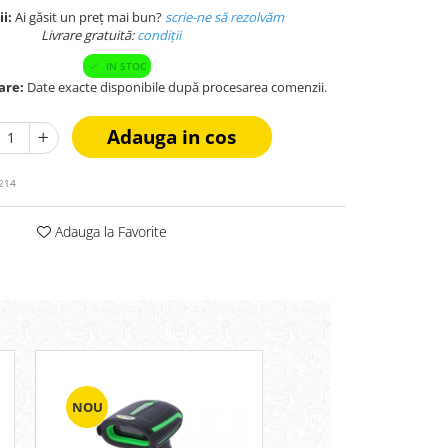
ii:
Ai găsit un preț mai bun?
scrie-ne să rezolvăm
Livrare gratuită:
condi
ții
IN STOC
are:
Date exacte disponibile după procesarea comenzii.
Adauga in cos
214
Adauga la Favorite
NOU