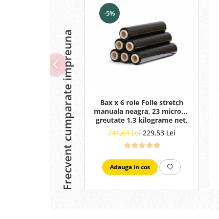
-5%
Frecvent cumparate impreuna
Bax x 6 role Folie stretch
manuala neagra, 23 microni,
greutate 1.3 kilograme net,
neagra
241,63 Lei
229,53 Lei
Adauga in cos