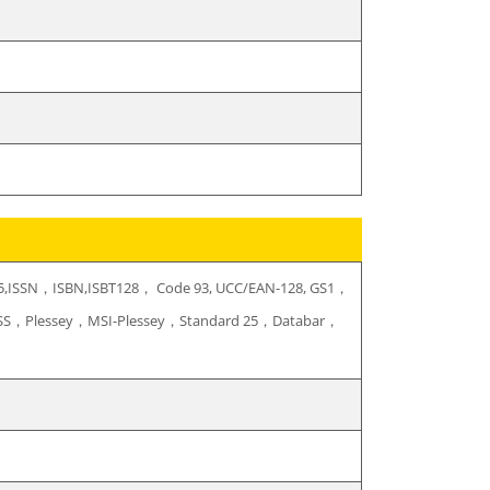
of 5,ISSN，ISBN,ISBT128， Code 93, UCC/EAN-128, GS1，
SS，Plessey，MSI-Plessey，Standard 25，Databar，