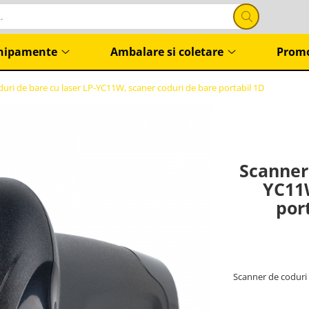
hipamente
Ambalare si coletare
Promo
uri de bare cu laser LP-YC11W, scaner coduri de bare portabil 1D
Scanner 
YC11W
por
Scanner de coduri d