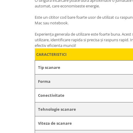
O singura incarcare poate dura aproximativ o jumătate d
automat, care economiseste energie.
Este un cititor cod bare foarte usor de utilizat cu raspu
Mac sau notebook.
Experiența generala de utilizare este foarte buna. Acest s
utilizare, identificare rapida si precisa și raspuns rapid. 
efectiv eficienta muncii!
CARACTERISTICI
Tip scanare
Forma
Conectivitate
Tehnologie scanare
Viteza de scanare