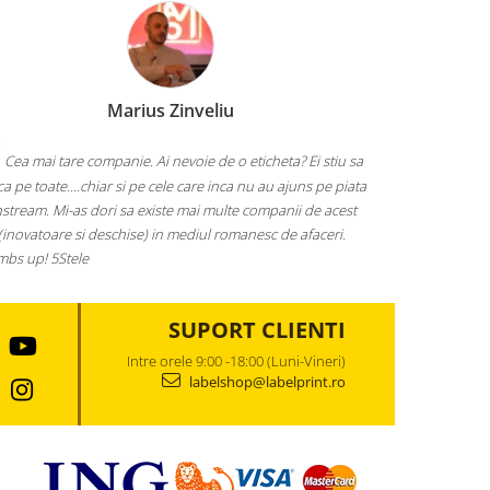
Marius Zinveliu
Cea mai tare companie. Ai nevoie de o eticheta? Ei stiu sa
aca pe toate....chiar si pe cele care inca nu au ajuns pe piata
stream. Mi-as dori sa existe mai multe companii de acest
(inovatoare si deschise) in mediul romanesc de afaceri.
bs up! 5Stele
SUPORT CLIENTI
Intre orele 9:00 -18:00 (Luni-Vineri)
labelshop@labelprint.ro