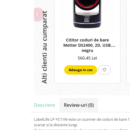
Alti clienti au cumparat
Cititor coduri de bare
Metter DS2400, 2D, USB,
negru
560,45 Lei
Adauga in cos
Descriere
Review-uri
(0)
LabelLife LP-YC11W este un scanner de coduri de bare 1D f
scanat si la distante lungi.