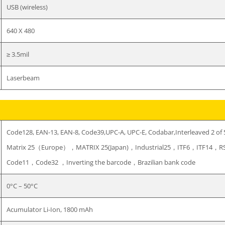
USB (wireless)
640 X 480
≥ 3.5mil
Laserbeam
Code128, EAN-13, EAN-8, Code39,UPC-A, UPC-E, Codabar,Interleaved 2 
Matrix 25（Europe），MATRIX 25(Japan)，Industrial25，ITF6，ITF14，R
Code11，Code32 ，Inverting the barcode，Brazilian bank code
0°C – 50°C
Acumulator Li-Ion, 1800 mAh