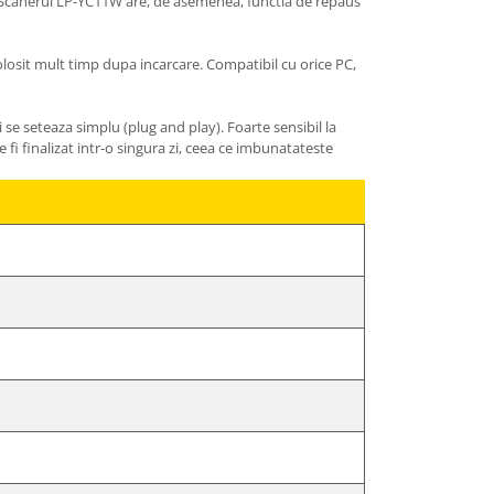
. Scanerul LP-YC11W are, de asemenea, functia de repaus
folosit mult timp dupa incarcare. Compatibil cu orice PC,
i se seteaza simplu (plug and play). Foarte sensibil la
e fi finalizat intr-o singura zi, ceea ce imbunatateste