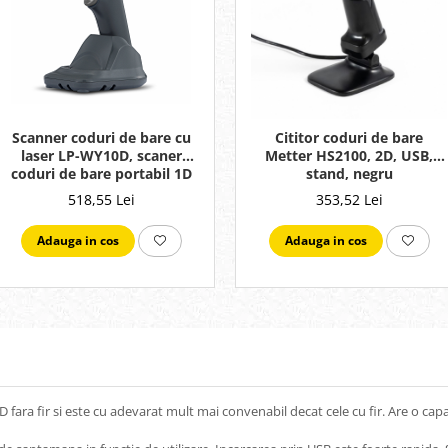
Scanner coduri de bare cu
Cititor coduri de bare
laser LP-WY10D, scaner
Metter HS2100, 2D, USB,
coduri de bare portabil 1D
stand, negru
cu cradle
518,55 Lei
353,52 Lei
Adauga in cos
Adauga in cos
ara fir si este cu adevarat mult mai convenabil decat cele cu fir. Are o capac