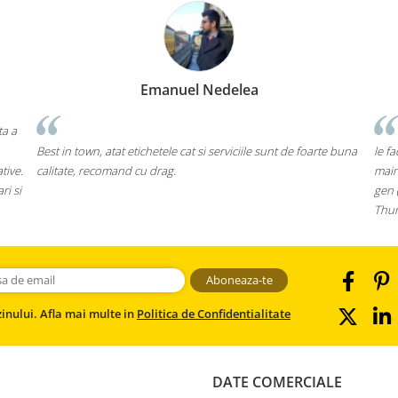
Emanuel Nedelea
ta a
Best in town, atat etichetele cat si serviciile sunt de foarte buna
le f
tive.
calitate, recomand cu drag.
main
ri si
gen 
Thum
inului. Afla mai multe in
Politica de Confidentialitate
DATE COMERCIALE
I