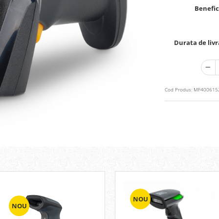
Benefic
Durata de livr
Cod Produs:
MF400615
NOU
NOU