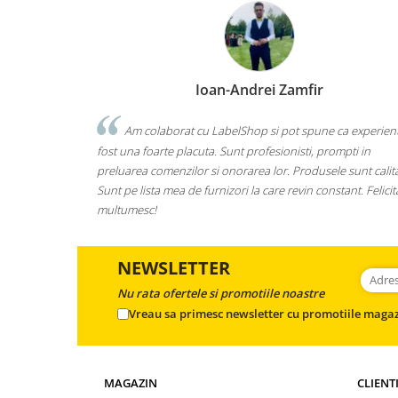
Ioan-Andrei Zamfir
Am colaborat cu LabelShop si pot spune ca experien
fost una foarte placuta. Sunt profesionisti, prompti in
preluarea comenzilor si onorarea lor. Produsele sunt calita
Sunt pe lista mea de furnizori la care revin constant. Felicita
multumesc!
NEWSLETTER
Nu rata ofertele si promotiile noastre
Vreau sa primesc newsletter cu promotiile magaz
MAGAZIN
CLIENT