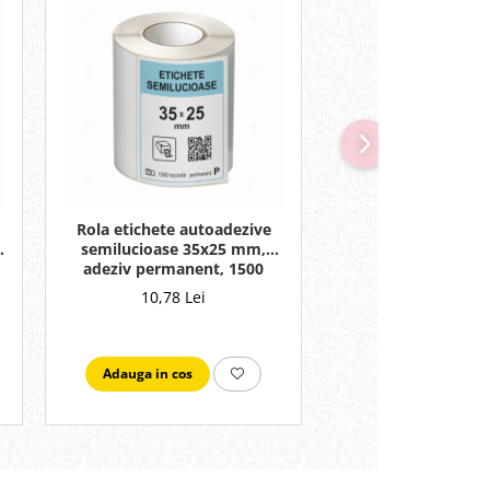
Rola etichete autoadezive
Banda continua 
semilucioase 35x25 mm,
TZE335, 12mm 
adeziv permanent, 1500
laminata pentru a
etichete/rola
etichetare / imp
10,78 Lei
87,60 Lei
Adauga in cos
Adauga in cos