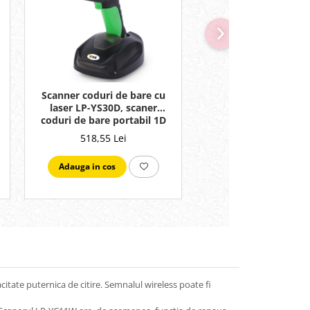
NOU
Scanner coduri de bare cu
Cititor coduri de 
laser LP-YS30D, scaner
performant model
coduri de bare portabil 1D
YC100W, 1D si 2
cu cradle
bluetooth, alb
518,55 Lei
409,67 Lei
Adauga in cos
Adauga in cos
itate puternica de citire. Semnalul wireless poate fi