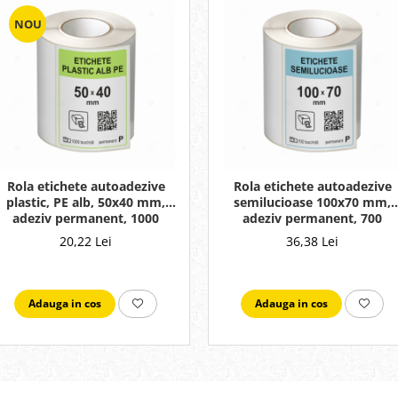
NOU
Rola etichete autoadezive
Rola etichete autoadezive
plastic, PE alb, 50x40 mm,
semilucioase 100x70 mm,
adeziv permanent, 1000
adeziv permanent, 700
etichete/rola
etichete/rola
20,22 Lei
36,38 Lei
Adauga in cos
Adauga in cos