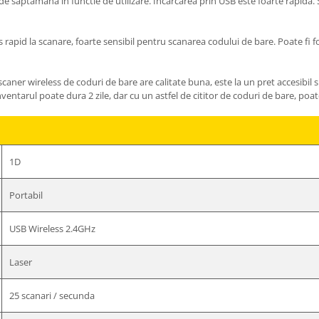
e saptamana in functie de utilizare. Incarcarea prin USB este foarte rapida
ns rapid la scanare, foarte sensibil pentru scanarea codului de bare. Poate fi 
caner wireless de coduri de bare are calitate buna, este la un pret accesibil s
Inventarul poate dura 2 zile, dar cu un astfel de cititor de coduri de bare, poat
1D
Portabil
USB Wireless 2.4GHz
Laser
25 scanari / secunda