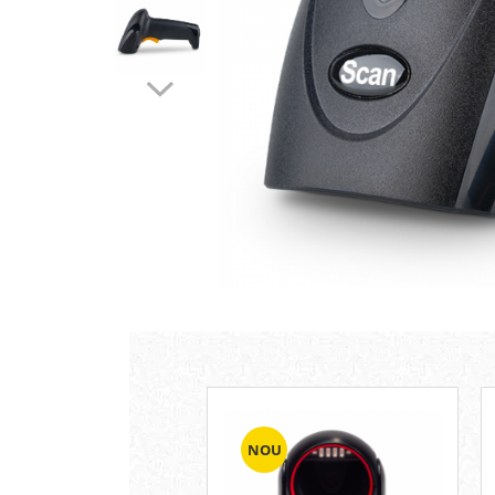
Plicuri cu bule
Plicuri ecommerce
Pungi si sacose
Pungi curierat
Pungi coloane de aer
Pungi hartie
Pungi ziplock cu fermoar
Tuburi de carton
Separatoare carton si coltare
NOU